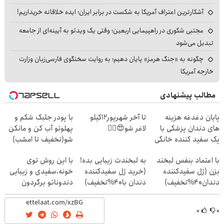
آشکارترین اعتراف آمریکا به شکست در برابر ایران؛ ایده خلاقانه خریداریم!
مجتبی شکوری در راهپیمایی اربعین؛ وقتی یک ویدئو به آیینه‌ای از جامعه
تبدیل می‌شود
چگونه به «جنگ هرمز» پایان دهیم؛ به روایت سخنگوی فارسی‌زبان وزارت
خارجه آمریکا
مطالب پیشنهادی
پایان دغدغه هزینه
تا آخر شهریور12کیلو
با پودر جلبک شکم و
های دندان پزشکی با
لاغر شو😍👌🏻
پهلوتو آب کن و مانکن
پک سفید کننده خانگی
شو(تخفیف تا امشب)
با اعتماد بنفس لبخند
به لبخندت زیبایی بده!
با این روش توی
بزن (ژل سفیدکننده
(خرید ژل سفیدکننده
خونه،سفیدی و زیبایی
دندان40%تخفیف)
دندان با40%تخفیف)
دندوناتو برگردون
(40%off)
۰
۰