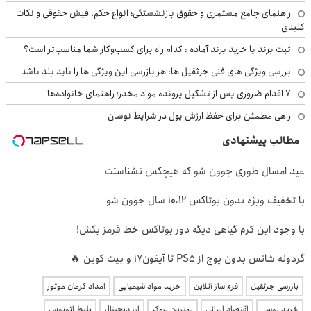
راهنمای جامع مستمری و حقوق بازنشستگی؛ انواع حکم، فیش حقوقی و نکات
کلیدی
ثبت برند یا خرید برند آماده : کدام راه برای کسب‌وکار شما مناسب‌تر است؟
بررسی ویژگی های فنی جرثقیل ها: هر بازرسی این ویژگی ها را باید بلد باشد
۷ اقدام ضروری پس از تشکیل پرونده مواد مخدر؛ راهنمای خانواده‌ها
راهی مطمئن برای حفظ ارزش پول در شرایط نوسان
مطالب پیشنهادی
عید امسال طوری جوون شو که هیچکس نشناستت
با تخفیف ویژه بدون بوتاکس ۱۰،۱۲ سال جوون شو
با وجود این کرم گیاهی دیگه دور بوتاکس خط قرمز بکش!
گردونه شانس بدون پوچ از PS5 تا آیفون17 و بیت کوین 🔥
بازرسی جرثقیل
فرم ساز آنلاین
خرید مواد شیمیایی
امداد کرمان موتور
خرید یوسی
اقتصاد ایرانی
بهترین بروکر
ارز دیجیتال
بلیط اتوبوس