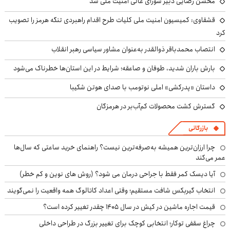
محسن رضایی دبیر شورای عالی امنیت ملی شد
قشقاوی: کمیسیون امنیت ملی کلیات طرح اقدام راهبردی تنگه هرمز را تصویب
کرد
انتصاب محمدباقر ذوالقدر به‌عنوان مشاور سیاسی رهبر انقلاب
بارش باران شدید، طوفان و صاعقه؛ شرایط در این استان‌ها خطرناک می‌شود
داستان «پدرکشی» املی نوتومب با صدای هوتن شکیبا
گسترش کشت محصولات کم‌آب‌بر در هرمزگان
بازرگانی
چرا ارزان‌ترین همیشه به‌صرفه‌ترین نیست؟ راهنمای خرید ساعتی که سال‌ها
عمر می‌کند
آیا دیسک کمر فقط با جراحی درمان می شود؟ (روش های نوین و کم خطر)
انتخاب گیربکس شافت مستقیم؛ وقتی اعداد کاتالوگ همه واقعیت را نمی‌گویند
قیمت اجاره ماشین در کیش در سال ۱۴۰۵ چقدر تغییر کرده است؟
چراغ سقفی توکار؛ انتخابی کوچک برای تغییر بزرگ در طراحی داخلی