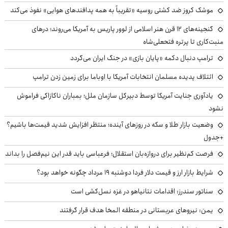
موشک کروز ضد کشتی روسیه «تقریباً به همه پدافندهای هوایی» نفوذ می‌کند
گنجینه‌های ۱۲ قرن هنر اسلامی از لوور پاریس به آمریکا می‌روند؛ درهای
منبت‌کاری تا پرتره فتحعلی‌شاه
ترامپ دنبال دکمه «پایان بازی» در جنگ ایران می‌گردد
ائتلاف پدیده مسلمان انتخابات آمریکا با اوباما برای زمین زدن ترامپ
یادآوری جنایت آمریکا توسط دبیرکل سازمان ملل؛ بمباران ناکازاکی فراموش
نشود
وضعیت بازار طلا و سکه در روزهای آینده؛ منتظر افزایش شدید قیمت‌ها باشیم؟
+جدول
فرصت کم‌نظیر برای دروازه‌بان استقلال؛ فرعباسی باید قدر این نیم‌فصل را بداند
شرایط بازار ارز و قیمت دلار فردا دوشنبه ۱۹ مرداد چگونه خواهد بود؟
سناتور سندرز: اقدامات نتانیاهو در غزه نسل‌کشی است
یمن: نیروهای عربستانی در منطقه المخا هدف قرار گرفتند