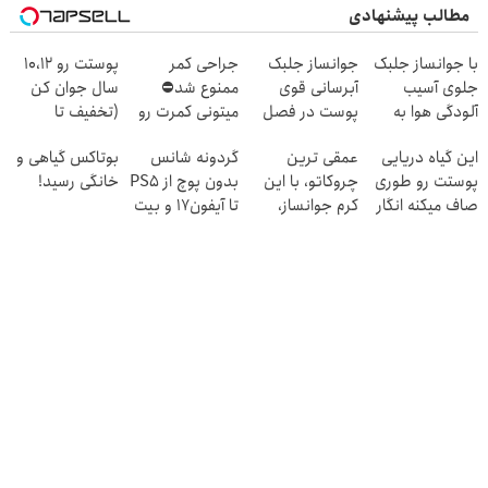
مطالب پیشنهادی
با جوانساز جلبک
جوانساز جلبک
جراحی کمر
پوستت رو 10،12
جلوی آسیب
آبرسانی قوی
ممنوع شد⛔
سال جوان کن
آلودگی هوا به
پوست در فصل
میتونی کمرت رو
(تخفیف تا
پوستت رو بگیر❗
سرما
در منزل درمان
امشب)
این گیاه دریایی
عمقی ترین
گردونه شانس
بوتاکس گیاهی و
(تخفیف تا
کنی! 👈🏻
پوستت رو طوری
چروکاتو، با این
بدون پوچ از PS5
خانگی رسید!
امشب)
پرسش‌نامه
صاف میکنه انگار
کرم جوانساز،
تا آیفون17 و بیت
20سال جوون
صاف کن(50%
کوین 🔥
شدی🔥
تخفیف سفارش
فوری)