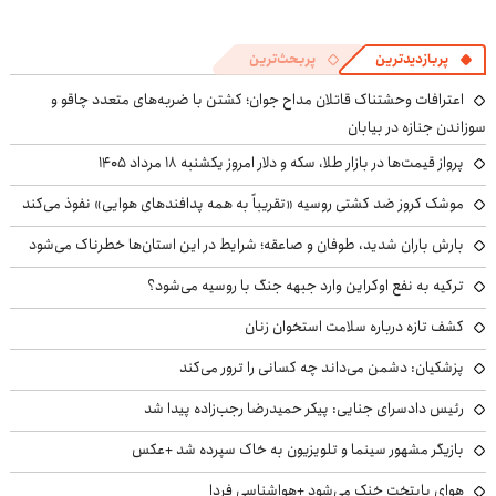
پربازدیدترین
پربحث‌ترین
اعترافات وحشتناک قاتلان مداح جوان؛ کشتن با ضربه‌های متعدد چاقو و
سوزاندن جنازه در بیابان
پرواز قیمت‌ها در بازار طلا، سکه و دلار امروز یکشنبه ۱۸ مرداد ۱۴۰۵
موشک کروز ضد کشتی روسیه «تقریباً به همه پدافندهای هوایی» نفوذ می‌کند
بارش باران شدید، طوفان و صاعقه؛ شرایط در این استان‌ها خطرناک می‌شود
ترکیه به نفع اوکراین وارد جبهه جنگ با روسیه می‌شود؟
کشف تازه درباره سلامت استخوان زنان
پزشکیان: دشمن می‌داند چه کسانی را ترور می‌کند
رئیس دادسرای جنایی: پیکر حمیدرضا رجب‌زاده پیدا شد
بازیگر مشهور سینما و تلویزیون به خاک سپرده شد +عکس
هوای پایتخت خنک می‌شود +هواشناسی فردا