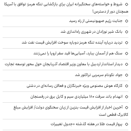
شروط و خواسته‌های سختگیرانه ایران برای بازگشایی تنگه هرمز؛ توافق با آمریکا
همچنان دور از دسترس!
جنایت رژیم صهیونیستی از راه رسید
بانک شیر نوزادان در شهرری راه‌اندازی شد
تردید درباره آینده تنگه هرمز دوباره سوخت افزایش قیمت نفت شد
سنگ هم از آسمان ببارد، آسیایی‌ها قید سفر اروپا را نمی‌زنند
دیدار استاندار اردبیل با معاون وزیر اقتصاد آذربایجان حول محور توسعه تجارت
جواد نکونام سرمربی تراکتور شد
کارگاه هوش مصنوعی ویژه خبرنگاران و فعالان رسانه‌ای در دشتی
انهدام باند سرقت ۱۸۰ میلیاردی سیم و کابل برق در رفسنجان
آخرین اخبار از افزایش قیمت بنزین از زبان سخنگوی دولت/ افزایش مبلغ
کالابرگ قطعی است
پرواز قیمت طلا در هفته گذشته +جدول تغییرات