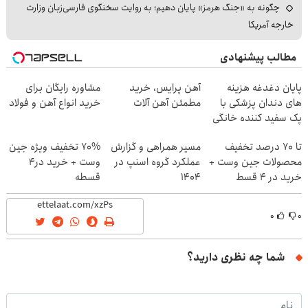
چگونه به «جنگ هرمز» پایان دهیم؛ به روایت سخنگوی فارسی‌زبان وزارت
خارجه آمریکا
مطالب پیشنهادی
پایان دغدغه هزینه
آهن پرایس، خرید
مشاوره رایگان برای
های دندان پزشکی با
مطمئن آهن آلات
خرید انواع آهن و فولاد
پک سفید کننده خانگی
تا 70 درصد تخفیف
مسیر همراهی و گزارش
70% تخفیف ویژه جین
محصولات جین وست +
عملکرد گروه اسنپ در
وست + خرید در4
خرید در 4 قسط
۱۴۰۴
قسطه
۰
۰
شما چه نظری دارید؟