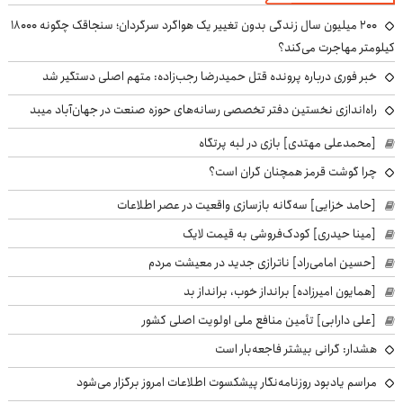
۲۰۰ میلیون سال زندگی بدون تغییر یک هواگرد سرگردان؛ سنجاقک‌ چگونه ۱۸۰۰۰
کیلومتر مهاجرت می‌کند؟
خبر فوری درباره پرونده قتل حمیدرضا رجب‌زاده: متهم اصلی دستگیر شد
راه‌اندازی نخستین دفتر تخصصی رسانه‌های حوزه صنعت در جهان‌آباد میبد
[محمدعلی مهتدی] بازی در لبه پرتگاه
چرا گوشت قرمز همچنان گران است؟
[حامد خزایی] سه‌گانه بازسازی واقعیت در عصر اطلاعات
[مینا حیدری] کودک‌فروشی به قیمت لایک
[حسین امامی‌راد] ناترازی جدید در معیشت مردم
[همایون امیرزاده] برانداز خوب، برانداز بد
[علی دارابی] تأمین منافع ملی اولویت اصلی کشور
هشدار: گرانی بیشتر فاجعه‌بار است
مراسم یادبود روزنامه‌نگار پیشکسوت اطلاعات امروز برگزار می‌شود