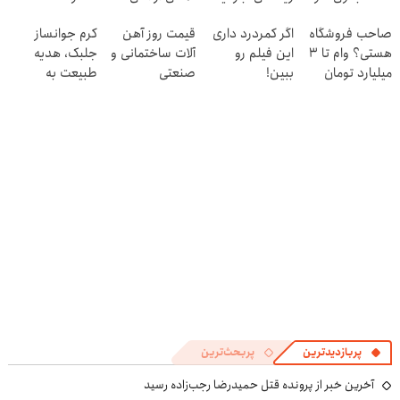
و کارمزد!
بالاتر = درآمد
پرایس
رختخواب با
صاحب فروشگاه
اگر کمردرد داری
قیمت روز آهن
کرم جوانساز
بیشتر
فرمول پیشرفته،
هستی؟ وام تا ۳
این فیلم رو
آلات ساختمانی و
جلبک، هدیه
مقابله با انواع
میلیارد تومان
ببین!
صنعتی
طبیعت به
ساس
بگیر
◗پرسش‌نامه رو
شما(خرید با
پر کن◖
تخفیف ویژه)
پربازدیدترین
پربحث‌ترین
آخرین خبر از پرونده قتل حمیدرضا رجب‌زاده رسید