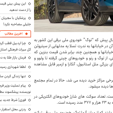
را از دست ندهید
پزشکیان با مجریان 
جلیلی مصاحبه نکرد!
آخرین مطالب
 سال پیش که “توگ” خودروی ملی برقی این کشور به
چرا اردبیل قطب گر
ن در خیابانها به ندرت تسلا یه مدلهایی از سیتروئن
کل میراث فرهنگی استان
ه خیابانها و همچنین چند برابر شدن قیمت بنزین که
فرمان بازار طلا به 
قی، از توگ و رنو و خودروهای چینی گرفته تا ولوو و
بزرگی مثل استانبول، آنکارا و ازمیر قابل مشاهده
لطفا شهرداری رسید
تنها زندگی کردن سل
رخی مراکز خرید دیده می شد، حالا در تمام مجتمع
پیام تسلیت وزیر ف
ا دیده میشود.
نویسنده پیشکسوت مطب
ت، تعداد سوکت های شارژ خودروهای الکتریکی در
فوری| شرط جدید برا
ردزنی محل استقرار ش
رند که از میان آنها توگ، خودروی ملی برقی ترکیه