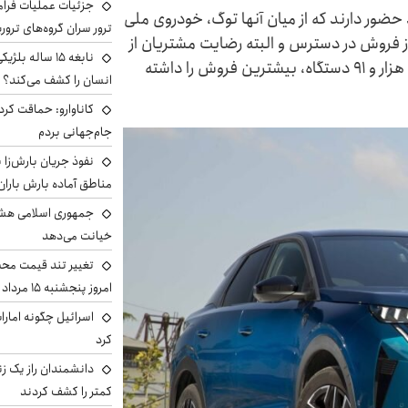
جزئیات عملیات فرامر
حضور دارند که از میان آنها توگ، خودروی ملی
ترور سران گروه‌های ترو
 فروش در دسترس و البته رضایت مشتریان از
نابغه ۱۵ ساله 
کیفیت خودرو، در ماه گذشته میلادی با فروش ۳ هزار و ۹۱ دستگاه، بیشترین فروش را داشته
انسان را کشف می‌کند؟
کاناوارو: حماقت کردم
جام‌جهانی بردم
نفوذ جریان بارش‌زا ب
مناطق آماده بارش باران
جمهوری اسلامی هشد
خیانت می‌دهد
تغییر تند قیمت محصو
امروز پنجشنبه ۱۵ مرداد ۱۴۰۵ +جدول
اسرائیل چگونه امارا
کرد
دانشمندان راز یک زن
کمتر را کشف کردند