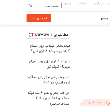
ی
یادداشت
انتشارات
آرشیو
ویدیو
نسخه روزنامه
مطالب پیشنهادی
میدونستی میتونی روی سهام
آدیداس سرمایه گذاری کنی؟
سرمایه گذاری ارزی روی سهام
تویوتا - کلیک کن
مسیر همراهی و گزارش عملکرد
گروه اسنپ در ۱۴۰۴
الان طلا بخر پولشو 4 ماه دیگه
بده! سرمایه‌گذاری طلا با
پربحث‌ترین
اقساط بی‌بهره