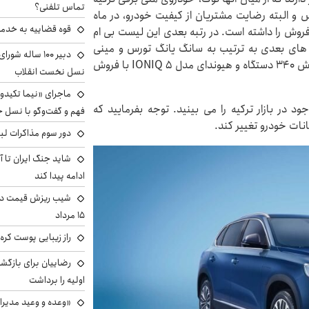
تماس تلفنی؟
 البته رضایت مشتریان از کیفیت خودرو، در ماه
قوه قضاییه به خدمت
ر و ۹۱ دستگاه، بیشترین فروش را داشته است. در رتبه بعدی این لیست بی ام
اه قرار دارد و رتبه های بعدی به ترتیب به سانگ یانگ تورس و مینی
دبیر ۱۰۰ ساله ش
کانتری من با فروش ۴۲۵ دستگاه، تسلا مدل وای با فروش ۳۴۰ دستگاه و هیوندای مدل IONIQ ۵ با فروش
نسل نخست انقلاب
ماجرای «نیما تکیدو»
در بازار ترکیه را می بینید. توجه بفرمایید که
فهم و گفت‌وگو با نسل ج
نات خودرو تغییر کند.
دور سوم مذاکرات لبن
شاید جنگ ایران تا 
ادامه پیدا کند
شیب ریزش قیمت دلار
۱۵ مرداد
راز زیبایی پوست کره‌
رضاییان برای بازگش
اولیه را برداشت
«وعده و وعید مدیرا