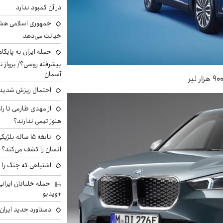
در آن کمبود ندارد
جمهوری اسلامی هشد
خیانت می‌دهد
حمله ایران به پایگاه
پیشرفته روسی؟/ پرواز ن
آسمان
احتمال ریزش شدید 
از مهدی طارمی تا را
هنوز تیمی ندارند؟
نابغه ۱۵ ساله 
انسان را کشف می‌کند؟
اشتباهی که جنگ را 
+ویدیو
دستاورد جدید ایران 