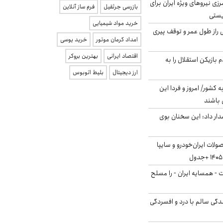
زی نیروهای ویژه ایران برای
بازرسی جرثقیل
فرم ساز آنلاین
ریستی
خرید مواد شیمیایی
بلژیکی راز طول عمر و توقف پیری
امداد کرمان موتور
خرید یوسی
اقتصاد ایرانی
بهترین بروکر
 بازیکن استقلال را به
ارز دیجیتال
بلیط اتوبوس
ه کشور/ امروز و فردا این
 باشند
ار داد: این سخنان بوی
لات ایران‌خودرو و سایپا
ت - همسایه ایران - را مسلح
دگی سالم با درد و افسردگی