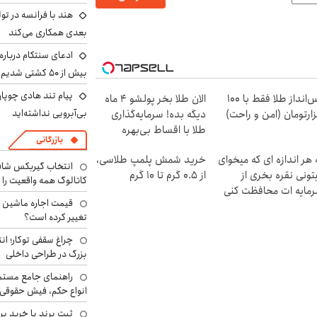
هند با فرانسه در تو
بعدی همکاری می‌کند
ادعای سنتکام درباره
بیش از ۵۰ کشتی شدیم!
پیام تند هادی چوپان
پس‌انداز طلا فقط با ۱۰۰
الان طلا بخر پولشو 4 ماه
بی‌آبرویی نداشته‌اید
ارتومان (امن و راحت)
دیگه بده! سرمایه‌گذاری
طلا با اقساط بی‌بهره
بازرگانی
 هر اندازه ای که میخوای
خرید شمش پلمپ طلاسی،
انتخاب گیربکس شاف
تونی نقره بخری از
از ۰.۵ گرم تا ۱۰ گرم
کاتالوگ همه واقعیت را 
مایه ات محافظت کنی
تغییر کرده است؟
چراغ سقفی توکار؛ ان
بزرگ در طراحی داخلی
راهنمای جامع مستم
انواع حکم، فیش حقوقی 
ثبت برند یا خرید برن