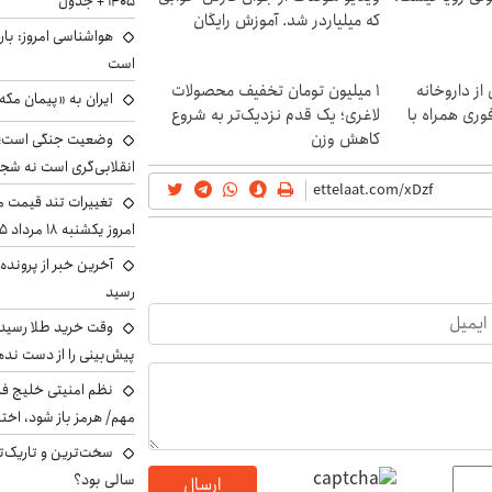
۱۴۰۵ + جدول
که میلیاردر شد. آموزش رایگان
هواشناسی امروز: بار
است
از داروخانه
۱ میلیون تومان تخفیف محصولات
ایران به «پیمان مکه
وری همراه با
لاغری؛ یک قدم نزدیک‌تر به شروع
کاهش وزن
وضعیت جنگی است؛ ا
انقلابی‌گری است نه شج
تغییرات تند قیمت مح
امروز یکشنبه ۱۸ مرداد ۱۴۰۵ +جدول
آخرین خبر از پرونده
رسید
وقت خرید طلا رسیده
پیش‌بینی را از دست نده
نظم امنیتی خلیج فا
مهم/ هرمز باز شود، اخت
سخت‌ترین و تاریک‌ت
سالی بود؟
ارسال