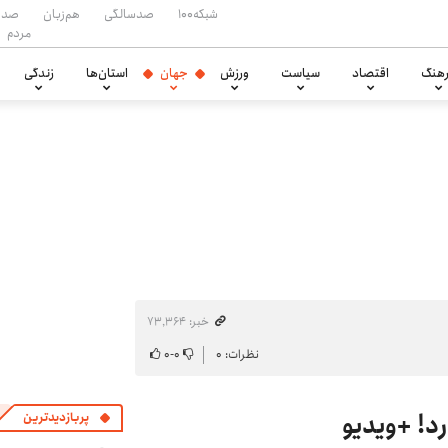
شبکه۱۰۰
صدسالگی
هم‌زبان
صدا
مردم
هنگ
اقتصاد
سیاست
ورزش
جهان
استان‌ها
زندگی
خبر: ۷۳٬۳۶۴
نظرات: ۰
۰
-
۰
پربازدیدترین