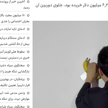
آخرین خبر از پرونده
مردی که موز هنری و جنجالی چسبیده به دیوار را ۶٫۲ میلیون دلار خریده بود، جلوی دوربین آن
رسید
بحران اجتماعی را جدی 
ادعای تازه امارات در
ادعای سنتکام درباره
بیش از ۵۰ کشتی شدیم!
سقوط هلی‌کوپتر آمر
خبری در دسترس نیست
سخنگوی سپاه «شرط 
بازگشایی تنگه هرمز را اع
پزشکیان‌: در بهترین
قرار داریم/ تعیین تکل
ونس مدعی شد: ایران 
عوارض تردد برای تنگه ه
سخنگوی سپاه شرایط 