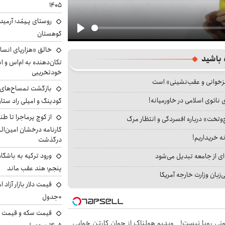
۱۴۰۵
روستای پـِیمُد؛ آرمی
کوهستان
Play
خالق «هزارپای انسان
 باشید
تکان‌دهنده به ام‌اس و ا
خودتخریبی
جزخوانی و عقب‌نشینی» است
بازگشت تمساح‌های م
 ناتوی اسلامی در خاورمیانه!
گودینگ و امیلی راد ست
از کوچ‌ پرماجرا تا ط
‌وتخت» درباره افسردگی و انتظار مرگ
کارنامه درخشان امین‌ال
نه خریداریم!
درگذشت
ورود ترکیه به باشگا
ای از جامعه تبدیل می‌شود
پنجم؛ هند عقب ماند
بان وزارت خارجه آمریکا
+جدول
هی 800 میلیونی رویا نیست!
ویدیو هولناک از جوان کارتن خوابی