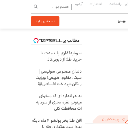
ی
یادداشت
انتشارات
آرشیو
ویدیو
نسخه روزنامه
مطالب پیشنهادی
سرمایه‌گذاری بلندمدت با
خرید طلا از دیجی‌کالا
دندان مصنوعی سوئیسی |
سبک، مقاوم، طبیعی! ویزیت
رایگان+پرداخت اقساطی😍
به هر اندازه ای که میخوای
میتونی نقره بخری از سرمایه
ات محافظت کنی
پربحث‌ترین
الان طلا بخر پولشو 4 ماه دیگه
بده! سرمایه‌گذاری طلا با