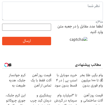
0
/
400
لطفا عدد مقابل را در جعبه متن
وارد کنید
ارسال
مطالب پیشنهادی
وام بگیر، طلا بخر
خرید موبایل با
قیمت روز آهن
کرم جوانساز
💰 تا 100 میلیون
اسنپ پی | در ۴
آلات فقط با یک
جلبک، هدیه
وام فوری بدون
قسط بدون سود
تماس از آهن
طبیعت به
ضامن
و کارمزد!
پرایس
شما(خرید با
قیمت روز آهن
تا 3میلیارد وام
پیشگیری و
این کرم جلبک،
تخفیف ویژه)
آلات ساختمانی و
سرمایه در گردش
درمان کبد چرب
جوری چروکاتو