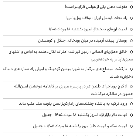
عفونت دهان یکی از عوامل آلزایمر است!
راه نجات فوتبال ایران: توقف پول‌پاشی!
قیمت ارزهای دیجیتال امروز یکشنبه ۱۸ مرداد ۱۴۰۵
روستای پـِیمُد؛ آرمیده در میان رودخانه، جنگل و کوهستان
خالق «هزارپای انسانی» زمین‌گیر شد؛ اعتراف تکان‌دهنده به ام‌اس و اشتهای
سیری‌ناپذیر به خودتخریبی
بازگشت تمساح‌های مرگبار به شهر؛ میسن گودینگ و امیلی راد ستاره‌های دنباله
«خزش» شدند
از کوچ‌ پرماجرا تا طنین تار در پاریس؛ مروری بر کارنامه درخشان امین‌الله
حسین در سالگرد درگذشت
ورود ترکیه به باشگاه جنگنده‌های رادارگریز نسل پنجم؛ هند عقب ماند
قیمت دلار بازار آزاد امروز یکشنبه ۱۸ مرداد ۱۴۰۵ +جدول
قیمت سکه و قیمت طلا امروز یکشنبه ۱۸ مرداد ۱۴۰۵ + جدول