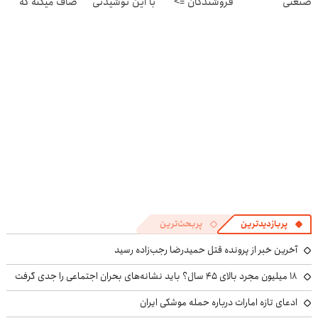
صنعتی
فروشندگان =>
با این نوشیدنی
صاف میکنه که
فروشگاهت رو
گیاهی
انگار بوتاکس
ثبت کن
کردی!(تخفیف
ویژه)
پربازدیدترین
پربحث‌ترین
آخرین خبر از پرونده قتل حمیدرضا رجب‌زاده رسید
۱۸ میلیون مجرد بالای ۴۵ سال؟ باید نشانه‌های بحران اجتماعی را جدی گرفت
ادعای تازه امارات درباره حمله موشکی ایران