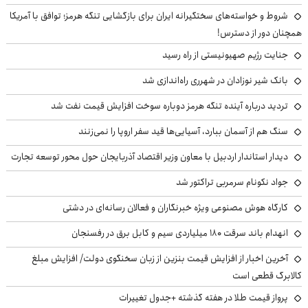
شروط و خواسته‌های سختگیرانه ایران برای بازگشایی تنگه هرمز؛ توافق با آمریکا
همچنان دور از دسترس!
جنایت رژیم صهیونیستی از راه رسید
بانک شیر نوزادان در شهرری راه‌اندازی شد
تردید درباره آینده تنگه هرمز دوباره سوخت افزایش قیمت نفت شد
سنگ هم از آسمان ببارد، آسیایی‌ها قید سفر اروپا را نمی‌زنند
دیدار استاندار اردبیل با معاون وزیر اقتصاد آذربایجان حول محور توسعه تجارت
جواد نکونام سرمربی تراکتور شد
کارگاه هوش مصنوعی ویژه خبرنگاران و فعالان رسانه‌ای در دشتی
انهدام باند سرقت ۱۸۰ میلیاردی سیم و کابل برق در رفسنجان
آخرین اخبار از افزایش قیمت بنزین از زبان سخنگوی دولت/ افزایش مبلغ
کالابرگ قطعی است
پرواز قیمت طلا در هفته گذشته +جدول تغییرات