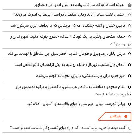
بدرقه استاد ابوالقاسم قاسم‌زاده به منزل ابدی‌اش+تصاویر
احتمال تغییر میزبان دیدارهای استقلال در آسیا؛ آبی‌ها به امارات می‌روند؟
کابین خلبان و لاشه جنگنده اف-۱۵ آمریکایی که با پدافند ایران سرنگون شد
حمله سگ‌های ولگرد به یک کودک ۹ ساله؛ خطری بزرگ امنیت شهروندان را
تهدید می‌کند
بارش باران، رعدوبرق و طوفان شدید؛ خطر سیل این مناطق را تهدید می‌کند
ادعای وال‌استریت ژورنال: حمله روسیه به یکی از اعضای ناتو قطعی است
خبر خوب برای بازنشستگان: واریزی معوقات انجام می‌شود
مقام سعودی: توافقنامه دفاعی عربستان، پاکستان و ترکیه تهدیدی برای
کشورهای منطقه نیست
پیاتزا فهرست نهایی تیم ملی را برای رقابت‌های آسیایی اعلام کرد
بازرگانی
ثبت برند یا خرید برند آماده : کدام راه برای کسب‌وکار شما مناسب‌تر است؟