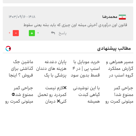
محمدرضا
۱۴:۱۸ - ۱۴۰۳/۰۹/۱۶
قانون اون درآوردی آخرش میشه اون چیزی که باید بشه یعنی سقوط
پاسخ
0
0
مطالب پیشنهادی
مسیر همراهی و
خرید موبایل با
پایان دغدغه
ماشین جک
گزارش عملکرد
اسنپ پی | در ۴
هزینه های دندان
گذاشتی برای
گروه اسنپ در
قسط بدون سود
پزشکی با پک
فروش ؟ اینجا
۱۴۰۴
و کارمزد!
سفید کننده
سریع و راحت
جراحی کمر
با این نوشیدنی
❌لازم نیست
جراحی کمر
خانگی
بفروش
ممنوع شد!
گیاهی کبدت
کمردرد رو تحمل
ممنوع شد⛔
میتونی کمرت رو
همیشه
کنی❌ درمان
میتونی کمرت رو
در منزل درمان
پرقدرته55%تخفیف
بدون جراحی و
در منزل درمان
کنی!
قرص
کنی! 👈🏻
((پرسش‌نامه))
(پرسشنامه)
پرسش‌نامه