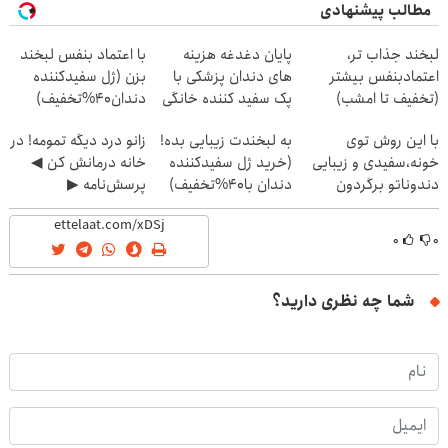
مطالب پیشنهادی
لبخند جذاب تر،
پایان دغدغه هزینه
با اعتماد بنفس لبخند
اعتمادبنفس بیشتر
های دندان پزشکی با
بزن (ژل سفیدکننده
(تخفیف تا امشب)
پک سفید کننده خانگی
دندان40%تخفیف)
با این روش توی
به لبخندت زیبایی بده!
زانو درد دیگه تمومه! در
خونه،سفیدی و زیبایی
(خرید ژل سفیدکننده
خانه درمانش کن ◀
دندوناتو برگردون
دندان با40%تخفیف)
پرسش‌نامه ▶
(40%off)
۰
۰
شما چه نظری دارید؟