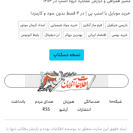
مسیر همراهی و گزارش عملکرد گروه اسنپ در ۱۴۰۴
خرید موبایل با اسنپ پی | در ۴ قسط بدون سود و کارمزد!
بازرسی جرثقیل
فرم ساز آنلاین
خرید مواد شیمیایی
امداد کرمان موتور
خرید یوسی
اقتصاد ایرانی
بهترین بروکر
ارز دیجیتال
بلیط اتوبوس
نسخه دسکتاپ
شبکه۱۰۰
صدسالگی
هم‌زبان
صدای مردم
یادداشت
انتشارات
آرشیو
RSS
تمام حقوق این سایت متعلق به موسسه اطلاعات بوده و بازنشر مطالب تنها با