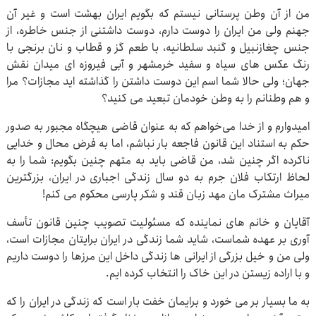
من از آن وطن پرستانی نیستم که بگویم ایران بهشت است و غیر آن
جهنم ولی من ایران را دوست دارم، دوست داشتنی از جنس خاطره، از
جنس چغازنبیل و گنبد سلطانیه، با طعم گز و قطاب و نان برنجی با
رنگ عکس های سیاه و سفید خرمشهر و آبی فیروزه ای میدان نقش
جهان؛ ولی حالا شما اسم این دوست داشتن را گذاشته اید مجازات؟ مرا
و هم وطنانم را به وطن خودمان تبعید می کنید؟
امیدوارم و از خدا می‌خواهم که به عنوان قاضی هیچگاه مجبور به صدور
حکم به استناد این قانون فاجعه بار نباشم، اما به فرض محال و خدایی
ناکرده اگر چنین شد، من قاضی باید به متهم چنین بگویم: شما را به
لحاظ ارتکاب فلان جرم به دو سال زندگی اجباری در ایران، بزرگترین
میراث مشترک مان مهد زبان قند و شکر پارسی محکوم می کنم!
آقایان و خانم های نماینده که مسئولیت تصویب چنین قانون تأسف
آوری بر عهده شماست، شاید شما زندگی در ایران برایتان مجازات است،
ولی من و خیل بزرگی از ایرانی ها زندگی داخل این مرزها را دوست داریم
و با اراده زیستن در این خاک را انتخاب کرده ایم.
به ما بسیار بر می خورد و برایمان خفت بار است که زندگی در ایران را که