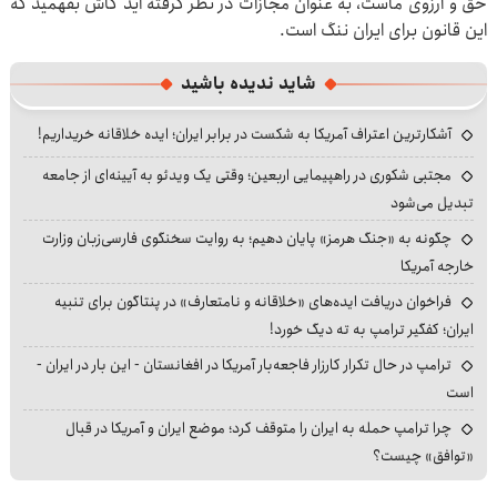
حق و آرزوی ماست، به عنوان مجازات در نظر گرفته اید کاش بفهمید که
این قانون برای ایران ننگ است.
شاید ندیده باشید
آشکارترین اعتراف آمریکا به شکست در برابر ایران؛ ایده خلاقانه خریداریم!
مجتبی شکوری در راهپیمایی اربعین؛ وقتی یک ویدئو به آیینه‌ای از جامعه
تبدیل می‌شود
چگونه به «جنگ هرمز» پایان دهیم؛ به روایت سخنگوی فارسی‌زبان وزارت
خارجه آمریکا
فراخوان دریافت ایده‌های «خلاقانه و نامتعارف» در پنتاگون برای تنبیه
ایران؛ کفگیر ترامپ به ته دیگ خورد!
ترامپ در حال تکرار کارزار فاجعه‌بار آمریکا در افغانستان - این بار در ایران -
است
چرا ترامپ حمله به ایران را متوقف کرد؛ موضع ایران و آمریکا در قبال
«توافق» چیست؟