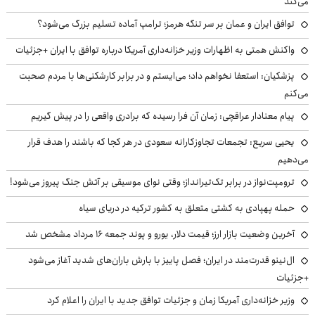
می‌کند
توافق ایران و عمان بر سر تنگه هرمز؛ ترامپ آماده تسلیم بزرگ می‌شود؟
واکنش همتی به اظهارات وزیر خزانه‌داری آمریکا درباره توافق با ایران +جزئیات
پزشکیان: استعفا نخواهم داد؛ می‌ایستم و در برابر کارشکنی‌ها با مردم صحبت
می‌کنم
پیام معنادار عراقچی: زمان آن فرا رسیده که برادری واقعی را در پیش گیریم
یحیی سریع: تجمعات تجاوزکارانه سعودی در هر کجا که باشند را هدف قرار
می‌دهیم
ترومپت‌نواز در برابر تک‌تیرانداز؛ وقتی نوای موسیقی بر آتش جنگ پیروز می‌شود!
حمله پهپادی به کشتی متعلق به کشور ترکیه در دریای سیاه
آخرین وضعیت بازار ارز؛ قیمت دلار، یورو و پوند جمعه ۱۶ مرداد مشخص شد
ال‌نینو قدرت‌مند در ایران؛ فصل پاییز با بارش باران‌های شدید آغاز می‌شود
+جزئیات
وزیر خزانه‌داری آمریکا زمان و جزئیات توافق جدید با ایران را اعلام کرد