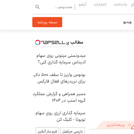
ی
یادداشت
انتشارات
آرشیو
ویدیو
نسخه روزنامه
مطالب پیشنهادی
میدونستی میتونی روی سهام
آدیداس سرمایه گذاری کنی؟
بونوس واریز تا سقف 500 دلار،
برای تریدرهای فعال فارکس
مسیر همراهی و گزارش عملکرد
گروه اسنپ در ۱۴۰۴
سرمایه گذاری ارزی روی سهام
تویوتا - کلیک کن
پربحث‌ترین
بازرسی جرثقیل
فرم ساز آنلاین