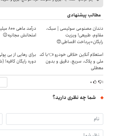
مطالب پیشنهادی
دندان مصنوعی سوئیسی | سبک،
درآمد ما
مقاوم، طبیعی! ویزیت
امتحانش مجانیه😉
رایگان+پرداخت اقساطی😍
استعلام آنلاین خلافی خودرو 👈با کد
برای رهایی از بی پو
ملی و پلاک، سریع، دقیق و بدون
دوره رایگان کافیه! (ش
معطلی
۰
۱
شما چه نظری دارید؟