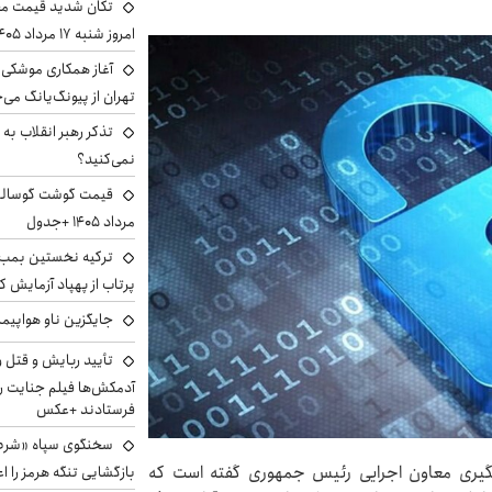
تکان شدید قیمت محص
امروز شنبه ۱۷ مرداد ۱۴۰۵
آغاز همکاری موشکی ا
تهران از پیونگ‌یانگ می‌
تذکر رهبر انقلاب به 
نمی‌کنید؟
مرداد ۱۴۰۵ +جدول
ترکیه نخستین بمب س
پرتاب از پهپاد آزمایش ک
جایگزین ناو هواپیما
تأیید ربایش و قتل 
آدمکش‌ها فیلم جنایت را
فرستادند +عکس
سخنگوی سپاه «شرط 
یری معاون اجرایی رئیس جمهوری گفته است که
بازگشایی تنگه هرمز را اع