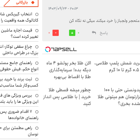
بازرگانی
۲۰:۱۳ - ۱۴۰۳/۰۹/۲۴
انتخاب گیربکس شاف
کاتالوگ همه واقعیت را 
حجر ولجباز را خرد میکند میگی نه نگاه کن
پاسخ
0
0
تغییر کرده است؟
چراغ سقفی توکار؛ ان
بزرگ در طراحی داخلی
راهنمای جامع مستم
ید شمش پلمپ طلاسی،
الان طلا بخر پولشو 4 ماه
انواع حکم، فیش حقوقی 
۱ گرم
دیگه بده! سرمایه‌گذاری
طلا با اقساط بی‌بهره
ثبت برند یا خرید برن
کسب‌وکار شما مناسب‌ت
میدونستی حتی با ۱۰۰
چطور میشه قسطی طلا
بررسی ویژگی های فن
ارتومان هم میتونی طلا
خرید | با طلاسی پس انداز
این ویژگی ها را باید بلد
شده بخری؟
کنید
۷ اقدام ضروری پس 
راهنمای خانواده‌ها
راهی مطمئن برای ح
نوسان