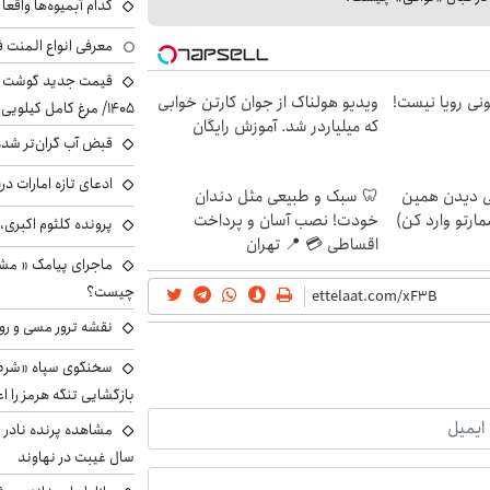
کدام آبمیوه‌ها واقع
معرفی انواع المنت ف
هی 800 میلیونی رویا نیست!
ویدیو هولناک از جوان کارتن خوابی
۱۴۰۵/ مرغ کامل کیلویی چند شد؟ +جدول
که میلیاردر شد. آموزش رایگان
قبض آب گران‌تر شده
ادعای تازه امارات در
لی دیدن همین
🦷 سبک و طبیعی مثل دندان
مارتو وارد کن)
خودت! نصب آسان و پرداخت
پرونده کلثوم اکبری،
اقساطی 💳 📍 تهران
ماجرای پیامک « م
چیست؟
نقشه ترور مسی و رون
سخنگوی سپاه «شرط 
بازگشایی تنگه هرمز را اع
سال غیبت در نهاوند