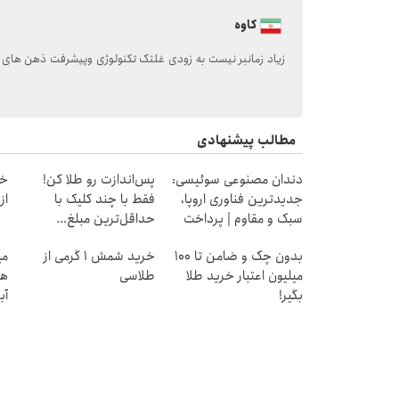
کاوه
زیاد زمانبر نیست به زودی غلتک تکنولوژی وپیشرفت ذهن های مت
مطالب پیشنهادی
دندان مصنوعی سوئیسی:
پس‌اندازت رو طلا کن!
خر
جدیدترین فناوری اروپا،
فقط با چند کلیک با
از ۰.۵ گرم تا ۰
سبک و مقاوم | پرداخت
حداقل‌ترین مبلغ...
قسطی
بدون چک و ضامن تا 100
خرید شمش 1 گرمی از
میلیون اعتبار خرید طلا
طلاسی
هز
بگیر!
آب