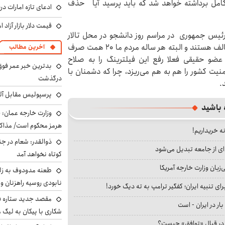
 مرحله اجرا و به طور کامل برداشته خواهد شد که باید پرسید آیا حذف
ادعای تازه امارات در
قیمت دلار بازار آزاد امروز شنب
ئیس جمهوری در مراسم روز دانشجو در محل تالار
وحدت تبریز اظهار داشت: ۶۰ درصد مردم فیلترینگ مخالف هستند و البته هر ساله مردم ما ۲۰ همت صرف
آخرین مطالب
زینه فیلترینگ می‌کنند. شورای فضای مجازی با ۱۵ عضو حقیقی فعلا رفع این فیلترینگ را به صلاح
بدترین خبر عمر فوق‌
امنیت کشور را هم به هم می‌ریزد، چرا که دشمنان با
درگذشت
.
پرسپولیس مقابل آل
 باشید
وزارت خارجه عمان: ح
هرمز محکوم است/ مذاکر
نه خریداریم!
ذوالقدر: شعام در جن
ای از جامعه تبدیل می‌شود
کوتاه نخواهد آمد
بان وزارت خارجه آمریکا
طعنه مدودوف به زلن
نابودی روسیه راهزنان و ق
ای تنبیه ایران؛ کفگیر ترامپ به ته دیگ خورد!
مقصد جدید ستاره 
بار در ایران - است
شکاری با پیکان به لیگ م
ا در قبال «توافق» چیست؟