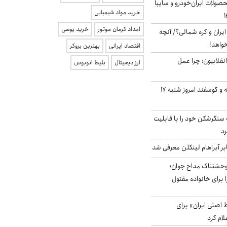
ولات ایران‌خودرو و سایپا
خرید مواد شیمیایی
امداد کرمان موتور
خرید یوسی
یران و کره شمالی؟/ آنچه
خواهد!
اقتصاد ایرانی
بهترین بروکر
انقلابیون؛ چرا عمل
ارز دیجیتال
بلیط اتوبوس
قیمت گوشت گوساله و گوسفند امروز شنبه ۱۷
نگرشکن خود را با قابلیت
رد
بر آبراهام لینکلن معرفی شد
وحشتناک مداح جوان؛
 برای خانواده مقتول
اصلی ایران» برای
لام کرد