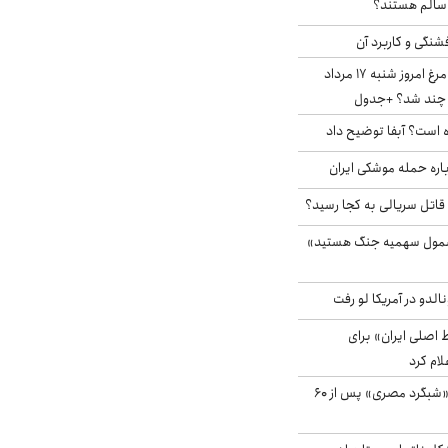
ا سالم هستند؟
شنگی و کاربرد آن
قیمت جدید گوشت مرغ امروز شنبه ۱۷ مرداد
 است؟ آبفا توضیح داد
باره حمله موشکی ایران
 قاتل سریالی به کجا رسید؟
شمول سهمیه جنگ هستید»
الدو در آمریکا لو رفت
اصلی ایران» برای
لام کرد
مشاهده پرنده نادر «شبگرد مصری» پس از ۶۰