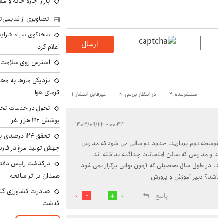
بازار اجاره خانه و 
تصاویری از قدیمی‌ت
سخنگوی سپاه شرایط 
ارسال
اعلام کرد
استرس روی سلامت ب
نزدیکی مارها به مح
گرمای هوا
منتشرشده: 2
در انتظار بررسی: 0
غیرقابل انتشار: 1
تحول در خدمات تخص
پوشش ۱۹۲ هزار نفر
۰۰:۴۴ - ۱۴۰۳/۰۹/۲۳
تحقق ۱۲۴ درص
توسطه دوم بردارید. حدود دو سالی می شود که مدارس
جهش تولید مرغ در فار
 و مدارسی که سالن امتحانات جداگانه نداشته اند،
درگذشت رئیس دفتر ن
 در طول سال تحصیلی که آزمون نهایی برگزار نمی شود
همدان بر اثر سانحه
باشد؟ دبیر آموزش و پرورش
پاسخ
0
0
گذشت