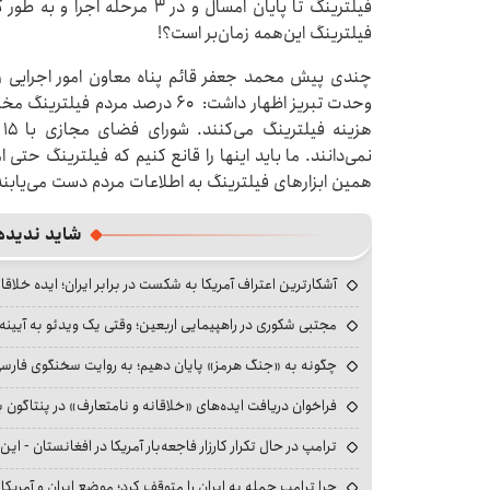
فیلترینگ تا پایان امسال و در 3
فیلترینگ این‌همه زمان‌بر است؟!
چندی پیش محمد جعفر قائم پناه معاون امور اجرایی ر
ه
نمی‌دانند. ما باید اینها را قانع کنیم که فیلترینگ حتی 
همین ابزارهای فیلترینگ به اطلاعات مردم دست می‌یابند
شاید ندیده
آشکارترین اعتراف آمریکا به شکست در برابر ایران؛ ایده خلاقا
مجتبی شکوری در راهپیمایی اربعین؛ وقتی یک ویدئو به آیینه‌
چگونه به «جنگ هرمز» پایان دهیم؛ به روایت سخنگوی فارسی‌ز
فراخوان دریافت ایده‌های «خلاقانه و نامتعارف» در پنتاگون بر
ترامپ در حال تکرار کارزار فاجعه‌بار آمریکا در افغانستان - این 
چرا ترامپ حمله به ایران را متوقف کرد؛ موضع ایران و آمریک