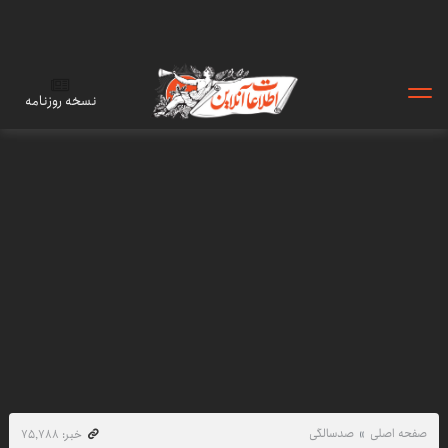
نسخه روزنامه
صفحه اصلی
صدسالگی
خبر: ۷۵٬۷۸۸