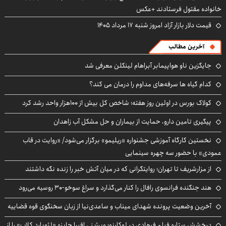
خانواده مقتول فرستادند +عکس
قیمت دلار بازار آزاد امروز شنبه ۱۷ مرداد ۱۴۰۵
آخرین مطالب
جایگزین ناو هواپیمابر آبراهام لینکلن معرفی شد
کدام گیاه ها سرفه‌های مداوم را درمان می کند؟
کولاک بورس در اولین روز هفته؛ شاخص کل بیش از ۱۰۰هزار واحد رشد کرد
پیگیری تامین دارو، حمایت از بیماران و حل مشکل آب زاهدان
نخستین کارگاه آموزشی جشنواره «ریلیمو» برگزار می‌شود/ «روایت در قاب
عمودی» با حضور سه چهره سینمایی
از مزارشریف تا تهران؛ روایتگرانی که در میان آتش خبر را زنده نگه داشتند
هند جنگنده فرانسوی رافال را کنار می‌گذارد و سراغ سوخو-30 روسیه می‌رود
آخرین وضعیت پرونده شهدای میناب و ساعدی‌نیا از زبان سخنگوی قوه قضاییه
درخشش ستاره فیلم فرهادی در لوکارنو؛ ویرژینی افیرا جایزه «لئوپارد کلاب» را از