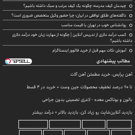
چیدمان کیف مدرسه؛ چگونه یک کیف مرتب و سبک داشته باشیم؟
ناگفته‌های طلاق توافقی در ایران؛ چرا حضور وکیل متخصص ضروری است؟
روانشناس خوب در تهران با قیمت مناسب
کسب درآمد دلاری از تدریس آنلاین | چگونه از مهارت زبان خود درآمد دلاری
داشته باشیم؟
آموزش نکات مهم قبل از خرید فالوور اینستاگرام
مطالب پیشنهادی
آهن پرایس، خرید مطمئن آهن آلات
تا 70 درصد تخفیف محصولات جین وست + خرید در 4 قسط
بالون و بوتاکس معده - لاغری تضمینی بدون جراحی
بازدید آنلاین‌شاپت رو زیاد کن، بازدید بالاتر = درآمد بیشتر
بازرسی جرثقیل
فرم ساز آنلاین
خرید مواد شیمیایی
امداد کرمان موتور
خرید یوسی
اقتصاد ایرانی
بهترین بروکر
ارز دیجیتال
بلیط اتوبوس