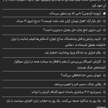
آن خود کرد
[روزبه کردونی] نامی که زیر ستون می‌ماند
دلار بازار آزاد ۲هزار تومان گران شد؛ علت چیست؟ +نرخ امروز ۱۷ مرداد
این داروی تلخ چاره حل بحران «بنزین» است؟
تأیید ربایش و قتل وحشتناک مداح جوان؛ آدمکش‌ها فیلم جنایت را برای
خانواده مقتول فرستادند +عکس
باقر خرازی به دادگاه ویژه روحانیت احضار شد
گزارش خبرنگار بی‌بی‌سی از سفر با قطار به میناب؛ همه در ایران سوگوار
کشته‌های جنگ هستند
لیونل مسی خداحافظی می‌کند؟
وقتی جنگ، مسیر خبر را تغییر می‌دهد
زمین‌لرزه ۴.۶ ریشتری بامداد امروز گلباف کرمان را لرزاند
یک روز به مذاکره حمله می‌کنند، یک روز به حجاب زنان؛ الفبای سیاست را بلد
نیستید