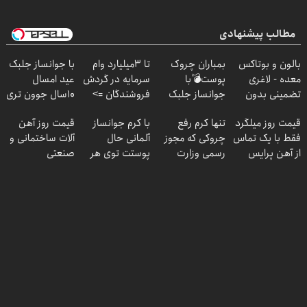
مطالب پیشنهادی
بالون و بوتاکس
بمباران چروک
تا 3میلیارد وام
با جوانساز جلبک
معده - لاغری
پوست💣با
سرمایه در گردش
عید امسال
تضمینی بدون
جوانساز جلبک
فروشندگان =>
۱۰سال جوون تری
جراحی
(تخفیف تاامشب)
فروشگاهت رو
قیمت روز میلگرد
تنها کرم رفع
با کرم جوانساز
قیمت روز آهن
ثبت کن
فقط با یک تماس
چروکی که مجوز
آلمانی حال
آلات ساختمانی و
از آهن پرایس
رسمی وزارت
پوستت توی هر
صنعتی
بهداشت دارد
فصلی
خوبه۴۵٪تخفیف