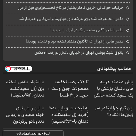
جزئیات خواندنی آخرین ناهار بختیار در کاخ نخست‌وزیری قبل از فرار
عکس محمدرضا شاه روی عرشه ناور هواپیمابر امریکایی خبرساز شد
عکس اولین آگهی سامسونگ در ایران را ببینید!
عکس‌هایی از تهران که تاکنون منتشرنشده بود و ندیده بودید!
پاتوق شیک‌پوشان تهران در خیابان لاله‌زار لو رفت! +عکس
مطالب پیشنهادی
پایان دغدغه هزینه
تا 70 درصد تخفیف
با اعتماد بنفس لبخند
های دندان پزشکی با
محصولات جین وست +
بزن (ژل سفیدکننده
پک سفید کننده خانگی
خرید در 4 قسط
دندان40%تخفیف)
این کرم چرا اینقدر سر
به لبخندت زیبایی بده!
با این روش توی
زبون‌ها افتاده؟
(خرید ژل سفیدکننده
خونه،سفیدی و زیبایی
دندان با40%تخفیف)
دندوناتو برگردون
(40%off)