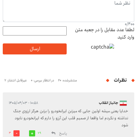
0
/
400
لطفا عدد مقابل را در جعبه متن
وارد کنید
ارسال
نظرات
منتشرشده: 20
در انتظار بررسی: 0
غیرقابل انتشار: 7
جانباز انقلاب
۱۰:۵۸ - ۱۴۰۵/۰۴/۰۳
خدایا یعنی میشه اولین جایی که میزنن ایرانخودرو را بزنن هرگز ارزوی جنگ
نداشته و نکردم اما واقعا از صمیم قلب این آرزو را دارم که ایرانخودرو نابود
شود
پاسخ
3
79