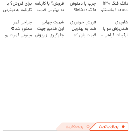
دانگ فنگ h30
چرب با دمنوش
فروش؟ با کارنامه
برای فروش؟ با
cross!! ماشینتو
10 گیاه+55%
به بهترین قیمت
کارنامه به بهترین
به راحتی بفروش
تخفیف
بفروش!
قیمت بفروش!
شامپوی
فروش خودروی
شهرت جهانی
جراحی کمر
ضدریزش مو با
شما به بهترین
این شامپو جهت
ممنوع شد⛔
ترکیبات گیاهی +
قیمت بازار ✅
جلوگیری از ریزش
میتونی کمرت رو
تحت لیسانس
مو🇩🇪تحت
در منزل درمان
آلمان
لیسانس آلمان
کنی! 👈🏻
پرسش‌نامه
پربازدیدترین
پربحث‌ترین