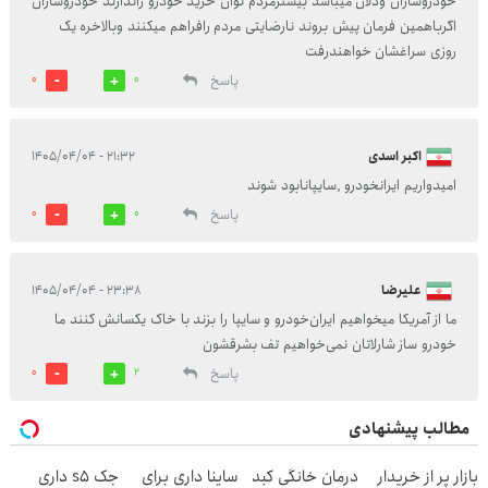
خودروسازان ودلان میباشد بیشترمردم توان خرید خودرو راندارند خودروسازان
اگرباهمین فرمان پیش بروند نارضایتی مردم رافراهم میکنند وبالاخره یک
روزی سراغشان خواهندرفت
پاسخ
0
0
اکبر اسدی
۲۱:۳۲ - ۱۴۰۵/۰۴/۰۴
امیدواریم ایرانخودرو ,سایپانابود شوند
پاسخ
0
0
علیرضا
۲۳:۳۸ - ۱۴۰۵/۰۴/۰۴
ما از آمریکا میخواهیم ایران‌خودرو و سایپا را بزند با خاک یکسانش کنند ما
خودرو ساز شارلاتان نمی‌خواهیم تف بشرقشون
پاسخ
0
2
مطالب پیشنهادی
بازار پر از خریدار
درمان خانگی کبد
ساینا داری برای
جک s5 داری