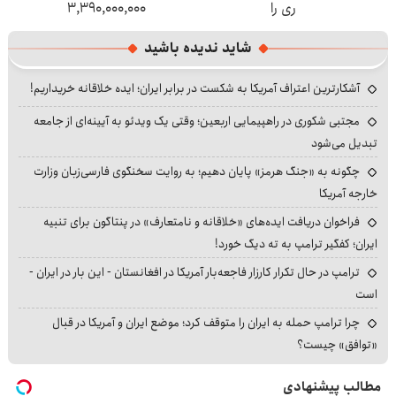
ری را
۳,۳۹۰,۰۰۰,۰۰۰
شاید ندیده باشید
آشکارترین اعتراف آمریکا به شکست در برابر ایران؛ ایده خلاقانه خریداریم!
مجتبی شکوری در راهپیمایی اربعین؛ وقتی یک ویدئو به آیینه‌ای از جامعه
تبدیل می‌شود
چگونه به «جنگ هرمز» پایان دهیم؛ به روایت سخنگوی فارسی‌زبان وزارت
خارجه آمریکا
فراخوان دریافت ایده‌های «خلاقانه و نامتعارف» در پنتاگون برای تنبیه
ایران؛ کفگیر ترامپ به ته دیگ خورد!
ترامپ در حال تکرار کارزار فاجعه‌بار آمریکا در افغانستان - این بار در ایران -
است
چرا ترامپ حمله به ایران را متوقف کرد؛ موضع ایران و آمریکا در قبال
«توافق» چیست؟
مطالب پیشنهادی