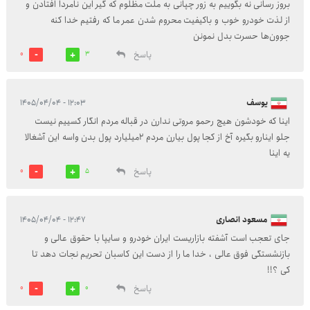
بروز رسانی نه بگوییم به زور چپانی به ملت مظلوم که گیر این نامردا افتادن و
از لذت خودرو خوب و باکیفیت محروم شدن عمر ما که رفتیم خدا کنه
جوون‌ها حسرت بدل نمونن
پاسخ
0
3
یوسف
۱۲:۰۳ - ۱۴۰۵/۰۴/۰۴
اینا که خودشون هیچ رحمو مروتی ندارن در قباله مردم انگار کسییم نیست
جلو اینارو بگیره آخ از کجا پول بیارن مردم 2میلیارد پول بدن واسه این آشغالا
یه اینا
پاسخ
0
5
مسعود انصاری
۱۲:۴۷ - ۱۴۰۵/۰۴/۰۴
جای تعجب است آشفته بازاریست ایران خودرو و سایپا با حقوق عالی و
بازنشستگی فوق عالی ، خدا ما را از دست این کاسبان تحریم نجات دهد تا
کی ؟!!
پاسخ
0
0