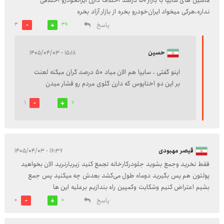
ماشین های سایپا با بازار ۵۰ درصد اختلاف دارن ایرانخودرو اختلافی
نداره،هرکی میخواد ایران‌خودرو بخره از بازار آزاد بخره
پاسخ
3
39
حسین
۱۵:۱۸ - ۱۴۰۵/۰۴/۰۳
اینو گفتی ، سایپا هم الان میاد ۵۰ درصد گران میکنه لعنت
بر این دو اختاپوس که دارن گلوی مردم رو فشار میدن
1
7
قیصر مهبودی
۱۶:۳۷ - ۱۴۰۵/۰۴/۰۳
فقط نخرید وجمع بشوید جلودرکارخانه تجمع کنید زیربارنرید الان بخواهید
پولتون هم پس بگیرید دوماه طول می‌کشد بعدش چه میکنید پس جمع
بشیم اعتراض کنیم وشکایت وکمپین راه بندازیم برعلیه این ها
پاسخ
0
0