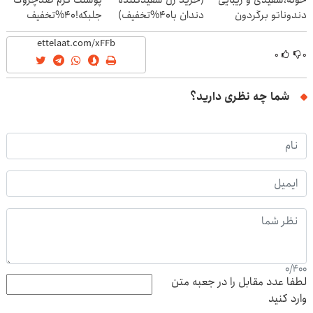
خونه،سفیدی و زیبایی
(خرید ژل سفیدکننده
پوستت کرم ضدچروک
دندوناتو برگردون
دندان با40%تخفیف)
جلبکه!40%تخفیف
(40%off)
۰
۰
شما چه نظری دارید؟
0
/
400
لطفا عدد مقابل را در جعبه متن
وارد کنید