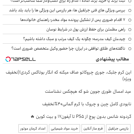
ثبت برند یا خرید برند آماده : کدام راه برای کسب‌وکار شما مناسب‌تر است؟
بررسی ویژگی های فنی جرثقیل ها: هر بازرسی این ویژگی ها را باید بلد باشد
۷ اقدام ضروری پس از تشکیل پرونده مواد مخدر؛ راهنمای خانواده‌ها
راهی مطمئن برای حفظ ارزش پول در شرایط نوسان
چیدمان کیف مدرسه؛ چگونه یک کیف مرتب و سبک داشته باشیم؟
ناگفته‌های طلاق توافقی در ایران؛ چرا حضور وکیل متخصص ضروری است؟
مطالب پیشنهادی
این کرم جلبک، جوری چروکاتو صاف میکنه که انگار بوتاکس کردی!(تخفیف
ویژه)
عید امسال طوری جوون شو که هیچکس نشناستت
نابودی کامل چین و چروک با کرم آلمانی۴۰٪تخفیف
گردونه شانس بدون پوچ از PS5 تا آیفون17 و بیت کوین 🔥
بازرسی جرثقیل
فرم ساز آنلاین
خرید مواد شیمیایی
امداد کرمان موتور