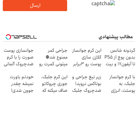
ارسال
مطالب پیشنهادی
گردونه شانس
این کرم جوانساز
جراحی کمر
جوانسازی پوست
بدون پوچ از PS5
کلاژن سازی
ممنوع شد⛔
صورت را با کرم
تا آیفون17 و بیت
پوست رو 3برابر
میتونی کمرت رو
ضدچروک آلمانی
کوین 🔥
میکنه50%تخفیف
در منزل درمان
تجربه کنید!
با کرم جوانساز
زیر تیغ جراحی و
این کرم جلبک،
خودتم باورت
🔥
کنی! 👈🏻
جلبک، به
بوتاکس نروید!
جوری چروکاتو
نمیشه چقدر
پرسش‌نامه
پوستت، انرژی
ضدچروک جلبک
صاف میکنه که
جوون شدی!
دوباره
با40%تخفیف
انگار بوتاکس
خرید جوانساز
بده(تخفیف تا
کردی!(تخفیف
اسپیرولینا با
امشب)
ویژه)
تخفیف ویژه