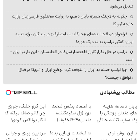
تبدیل می‌شود
چگونه به «جنگ هرمز» پایان دهیم؛ به روایت سخنگوی فارسی‌زبان وزارت
خارجه آمریکا
فراخوان دریافت ایده‌های «خلاقانه و نامتعارف» در پنتاگون برای تنبیه
ایران؛ کفگیر ترامپ به ته دیگ خورد!
ترامپ در حال تکرار کارزار فاجعه‌بار آمریکا در افغانستان - این بار در ایران -
است
چرا ترامپ حمله به ایران را متوقف کرد؛ موضع ایران و آمریکا در قبال
«توافق» چیست؟
مطالب پیشنهادی
پایان دغدغه هزینه
با اعتماد بنفس لبخند
این کرم جلبک، جوری
های دندان پزشکی با
بزن (ژل سفیدکننده
چروکاتو صاف میکنه که
پک سفید کننده خانگی
دندان40%تخفیف)
انگار بوتاکس کردی!
(تخفیف ویژه)
با این روش توی
به لبخندت زیبایی بده!
مرز بین پیری و جوانی