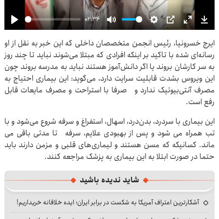
02:34
Play
Mute
Settings
PIP
Enter
Dow
ایرج خسرونیا، رئیس انجمن متخصصان داخلی که این خبر به نقل از او
fullscre
رسانه‌ای شده با تاکید بر اینکه افرادی که مبتلا می‌شوند نباید تا چند روز
به سر کارشان بروند یا اگر دانش‌آموز هستند نباید به مدرسه بروند چون
این ویروس بشدت قابلیت سرایت دارد، می‌گوید: این بیماری احتیاج به
مصرف آنتی‌بیوتیک ندارد و صرفا با استراحت و مصرف مایعات قابل
رفع است.
این بیماری با سردرد، بدن‌درد، اسهال، استفراغ و سرفه شروع می‌شود و با
تب همراه می شود و پس از بهبودی علایم، سرفه تا مدتی باقی می
ماند. کسانیکه که مسن هستند و لیماری‌های قلبی و مزمن دارند باید
حتما در صورت ابتلا به این بیماری به پزشک مراجعه کنند.
شاید ندیده باشید
آشکارترین اعتراف آمریکا به شکست در برابر ایران؛ ایده خلاقانه خریداریم!