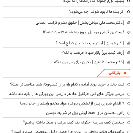
ببینید تورم چگونه کم‌درآمدها را له کرده!
اگر پشه‌ها نابود شوند، چه می‌شود؟
[دکتر محمدعلی فیاض‌بخش] حقوق بشر و کرامت انسانی
قیمت روز گوشی موبایل امروز پنجشنبه ۱۵ مرداد ۱۴۰۵
[اکبر حیدری] آیا ترامپ به دنبال صلح است؟
[رضا کیمیایی] بازار سهام؛ فرصت یا تله؟
[دکتر محمد طاهری] بحران برای سومین تنگه
بازرگانی
ثبت برند یا خرید برند آماده : کدام راه برای کسب‌وکار شما مناسب‌تر است؟
بررسی ویژگی های فنی جرثقیل ها: هر بازرسی این ویژگی ها را باید بلد باشد
۷ اقدام ضروری پس از تشکیل پرونده مواد مخدر؛ راهنمای خانواده‌ها
راهی مطمئن برای حفظ ارزش پول در شرایط نوسان
چیدمان کیف مدرسه؛ چگونه یک کیف مرتب و سبک داشته باشیم؟
ناگفته‌های طلاق توافقی در ایران؛ چرا حضور وکیل متخصص ضروری است؟