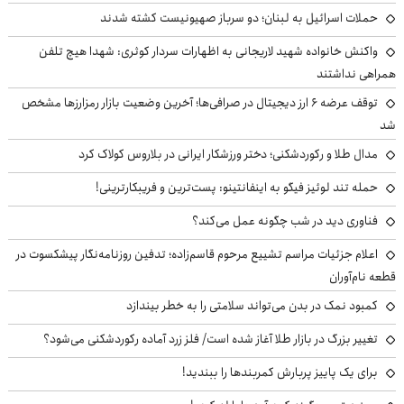
حملات اسرائیل به لبنان؛ دو سرباز صهیونیست کشته شدند
واکنش خانواده شهید لاریجانی به اظهارات سردار کوثری: شهدا هیچ تلفن
همراهی نداشتند
توقف عرضه ۶ ارز دیجیتال در صرافی‌ها؛ آخرین وضعیت بازار رمزارزها مشخص
شد
مدال طلا و رکوردشکنی؛ دختر ورزشکار ایرانی در بلاروس کولاک کرد
حمله تند لوئیز فیگو به اینفانتینو: پست‌ترین و فریبکارترینی!
فناوری دید در شب چگونه عمل می‌کند؟
اعلام جزئیات مراسم تشییع مرحوم قاسم‌زاده؛ تدفین روزنامه‌نگار پیشکسوت در
قطعه نام‌آوران
کمبود نمک در بدن می‌تواند سلامتی را به خطر بیندازد
تغییر بزرگ در بازار طلا آغاز شده است/ فلز زرد آماده رکوردشکنی می‌شود؟
برای یک پاییز پربارش کمربندها را ببندید!