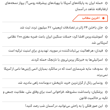
حمله ایران به پایگاه‌های آمریکا با پهپادهای پیشرفته روسی؟/ پرواز نسخه‌های
ارتقایافته شاهد در آسمان
آخرین مطالب
جان باختن ۲۴ زائر در تصادفات اربعینی؛ ۶۷ میلیون تردد ثبت شد
آسوشیتدپرس افشا کرد: حملات سنگین ایران باعث ضربه مغزی ۷۰۰ نظامی
آمریکایی شد
فیدان: هر فعالیت بی‌ثبات‌کننده در سوریه، تهدیدی برای امنیت ترکیه است
اسرائیلی‌ها به خبرنگار پرس‌تی‌وی با نارنجک حمله کردند
مدودف: مایه شرمساری است که در سالگرد بمباران اتمی ژاپنی‌ها نامی از آمریکا
نمی‌برند
رونمایی رئال از گران‌ترین خرید تاریخش؛ دیومانده راهی مادرید شد
پزشکیان: پاسداشت مشروطه، فراخوانی است برای وفاق ملی، عقلانیت جمعی و
تکیه بر حاکمیت قانون
این صور فلکی را به راحتی می‌توانید در آسمان شب رصد کنید!