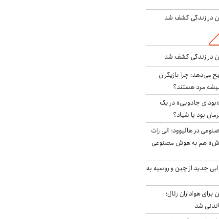
دن در زندگی کشف شد
دن در زندگی کشف شد
ح می‌دهد: چرا بازیگران
همیشه مرد هستند؟
بودای جادویی» در یک
رمان بود یا شیاد؟
وعی در هالیوود؛ الی راث
روش» هم به هوش مصنوعی
ایی جدید از چین و روسیه به
 برای هواداران رئال؛
اندنی شد