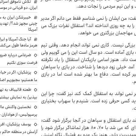
تلاش ناموفق اسرائی
 و این تیم مردمی را نجات دهد.
ایران، دو قربانی در موس
خیبرشکن ایران به س
ت: من ایشان را نمی شناسم فقط می دانم اگر مدیر
چینی مجهز شد؟/ تهدید 
 را به چه روزی انداخته اند؟ استقلال نفرات بزرگ می
آمریکا
ال مهاجمان بزرگتری می خواهد.
آیا جنگ آمریکا و ای
زرگی نیست. کاری نمی تواند انجام دهد. وقتی تیم
هرمز ماه‌ها طول می‌کش
ی دارد چه باید کرد. این تیم برای ۷۰ دقیقه بازی آماده است. دو سال است این را می گوییم ولی
ضرغامی درباره ضرور
داد. هنوز اسامی بازیکنان استقلال را یاد نگرفته
فرصت سوزی نکنیم
 آمد خیلی زود دردها را شناخت. در بازی با سپاهان
پزشکیان: اگر در خی
 کرده است. دفاع ما بهتر شده است اما در بازی
ما هستیم؛ مجبوریم اصلا
.
طعنه قالیباف به ته
می تواند به استقلال کمک کند نیز گفت: چرا این
بپذیر/ به نمایش بیشتری
 کسی حرفی زده است. شنیدم با سهراب بختیاری
نخستین واکنش عالی
.
پرسپولیس: از هواداران 
د بازی استقلال و سپاهان در آنجا برگزار شود گفت:
یوسف پزشکیان: افرا
نمی دانم چرا با تماشاگران اینگونه رفتار می کنند. بازی ای که می شد با ۷۰، ۸۰ هزار تماشاگر برگزار شود را
آرامش در منطقه حاکم ب
دیریت دارد. هنوز یک عده به فوتبال نگاه امنیتی