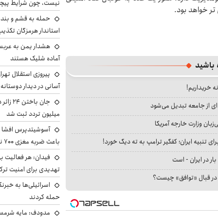
نیست، چون شرایط پیچ
تر خواهد بود.
حمله به قشم و بند
استاندار هرمزگان تکذی
هشدار یمن به عربس
آماده شلیک هستند
 باشید
پیروزی استقلال تهر
آسانی در دیدار دوستانه
نه خریداریم!
ای از جامعه تبدیل می‌شود
میلیون تردد ثبت شد
بان وزارت خارجه آمریکا
آسوشیتدپرس افشا ک
ای تنبیه ایران؛ کفگیر ترامپ به ته دیگ خورد!
باعث ضربه مغزی ۷۰۰ نظامی آمریکایی شد
فیدان: هر فعالیت بی
بار در ایران - است
تهدیدی برای امنیت ترک
ا در قبال «توافق» چیست؟
اسرائیلی‌ها به خبرنگ
حمله کردند
مدودف: مایه شرمسا