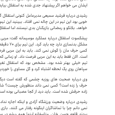
ایشان می خواهم اگر پیشنهاد جدی شده به استقلال بیاید
رشیدی درباره فرشید سمیعی مدیرعامل کنونی استقلال گف
خوبی بود این تیم در این چاله نمی افتاد. ببینید این تیم
خواهد. بلانکو و رمضانی بازیکنان بدی نیستند اما استقل
پیشکسوت استقلال درباره عملکرد موسیمانه گفت: مربی ب
مشکل بدنساز
کسی حرف مان را گوش نمی کند. باید به این مربی فرصت 
است. الان فقط باید به این مربی فرصت داد. او زمانی که
تیم خیلی بهتر شده بود. مشخص بود که استقلال تغییر
سپاهان روی یک لحظه اشتباه کرد و گل مساوی را خوردیم
وی درباره صحبت های روزبه چشمی که گفته است دیگر ن
حرف را زده است؟ کسی نمی داند منظورش چیست؟ شاید
زاده حرفش شده است. باید دید از کجا عصبانی بوده است
رشیدی درباره وضعیت ورزشگاه آزادی و اینکه اجازه ندادن
بردند قلعه حسن خان. متاسفانه اینها همه ریشه در سوم