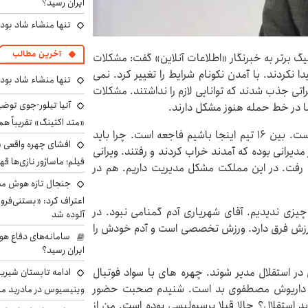
ایران رسید؟
تنها منشاء شاد بو
آخرین مطالب
گ برتر به خبرنگار «اطلاعات آنلاین» گفت: مشکلات
 نکردند. با آمدن نکونام شرایط را تغییر کرد. نمی
تنها منشاء شاد بو
فراتی جذب شدند که توانایی لازم را نداشتند. مشکلات
آنیا تیلور-جوی توضی
اما در خط حمله هنوز مشکل دارند.
«متد اکتینگ» تقریباً 
وی افزود: در تاریخ استقلال این عملکرد سابقه نداشته است. بین ۱۶ تیم اینجا باشیم فاجعه است. چرا باید
افشای چهره واقعی «
رانی بوده که آمدند خراب کردند و رفتند. ویرانی
فیلم؛ ماساژور نازی‌ها قه
د و رفت. در این مملکت مشکل مدیریت داریم. هم در
جنجال تازه هوش مصن
اعتراف کرد: «بستنی‌ف
 چیزی ندیدیم. آقای شهریاری آدم گمنامی نبود. در
آلوده شد
زش فرق دارد. ورزش تخصصی است و آدم خودش را
سامانه‌های دفاع هو
ایران رسید؟
در استقلال مدیر شوند. چهره های با سواد فوتبال
ادامه تابستان شیرین
 مگر داریوش مصطفوی بد است. شنیدم صحبت حضور
وینیسیوس در مادرید م
د استقلال؟ حالا قبلا پرسپولیسی بوده است. من از