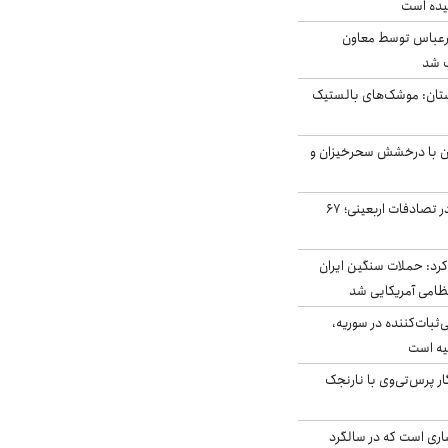
یده است
رعباس توسط معاون
ب شد
تان: موشک‌های بالستیک
ان با درخشش سحرخیزان و
جان باختن ۲۴ زائر در تصادفات اربعینی؛ ۶۷
رد: حملات سنگین ایران
‌ثبات‌کننده در سوریه،
یه است
ار پرس‌تی‌وی با نارنجک
ری است که در سالگرد