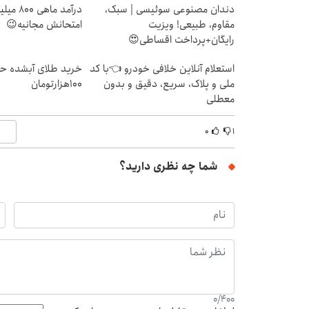
دندان مصنوعی سوئیسی | سبک،
درآمد ما
مقاوم، طبیعی! ویزیت
امتحانش مجانیه😉
رایگان+پرداخت اقساطی😍
استعلام آنلاین خلافی خودرو 👈با کد
خرید طلای آبشده حت
ملی و پلاک، سریع، دقیق و بدون
۱۰۰هزارتومان
معطلی
۰
۱
شما چه نظری دارید؟
0
/
400