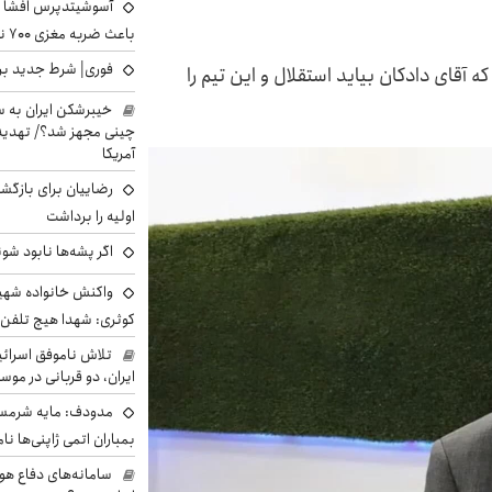
آسوشیتدپرس افشا ک
باعث ضربه مغزی ۷۰۰ نظامی آمریکایی شد
فوری| شرط جدید برا
آقای دادکان بیاید استقلال و این تیم را
خیبرشکن ایران به س
چینی مجهز شد؟/ تهدید 
آمریکا
رضاییان برای بازگش
اولیه را برداشت
اگر پشه‌ها نابود شو
واکنش خانواده شهید 
کوثری: شهدا هیچ تلفن 
تلاش ناموفق اسرائی
ایران، دو قربانی در موس
مدودف: مایه شرمسا
بمباران اتمی ژاپنی‌ها نام
سامانه‌های دفاع هو