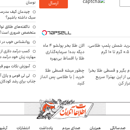
نوسان
ارسال
چیدمان کیف مدرسه؛
سبک داشته باشیم؟
ناگفته‌های طلاق توا
متخصص ضروری است؟
روانشناس خوب در ت
ید شمش پلمپ طلاسی،
الان طلا بخر پولشو 4 ماه
کسب درآمد دلاری از 
۱ گرم
دیگه بده! سرمایه‌گذاری
مهارت زبان خود درآمد د
طلا با اقساط بی‌بهره
آموزش نکات مهم قبل 
م بگیر و قسطی طلا بخر!
چطور میشه قسطی طلا
لی لی فومی و پازل آ
 از این بهتر!! سریع
خرید | با طلاسی پس انداز
جذاب برای رشد کودکان
راز کن
کنید
صدسالگی
هم‌زبان
صدای مردم
یادداشت
انتشارات
آرشیو