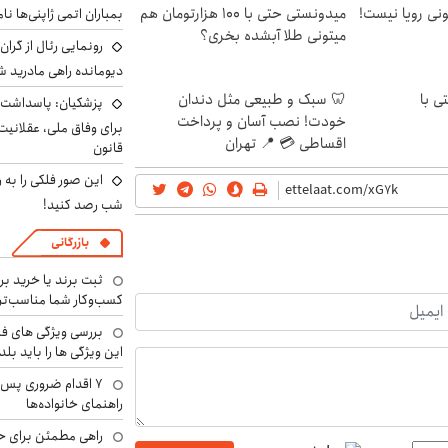
هی 800 میلیونی رویا نیست!
میدونستی حتی با ۱۰۰ هزارتومان هم
بمباران اتمی ژاپنی‌ها نام
میتونی طلا آبشده بخری؟
رونمایی رئال از گرا
دیومانده راهی مادرید ش
ی با
🦷 سبک و طبیعی مثل دندان
پزشکیان: پاسداشت 
خودت! نصب آسان و پرداخت
برای وفاق ملی، عقلانیت
اقساطی 💳 📍 تهران
قانون
این صور فلکی را به ر
شب رصد کنید!
بازرگانی
ثبت برند یا خرید برن
کسب‌وکار شما مناسب‌ت
بررسی ویژگی های فن
این ویژگی ها را باید بلد
۷ اقدام ضروری پس 
راهنمای خانواده‌ها
راهی مطمئن برای ح