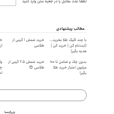
لطفا عدد مقابل را در جعبه متن وارد کنید
مطالب پیشنهادی
با چند کلیک طلا بخرید...
خرید شمش 1 گرمی از
خر
(ثبت‌نام کن | خرید کن |
طلاسی
از ۰.۵ گرم تا ۰
هدیه بگیر)
بدون چک و ضامن تا 100
خرید شمش 2.5 گرمی از
وا
میلیون اعتبار خرید طلا
طلاسی 😍
چی
بگیر!
اح
شبکه۱۰۰