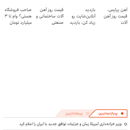
و کارمزد!
آنلاین و حضوری
پرسش‎‌نامه رو
◗پرسش‌نامه رو
آهن پرایس،
بازدید
قیمت روز آهن
صاحب فروشگاه
پرکن!
پر کن◖
قیمت روز آهن
آنلاین‌شاپت رو
آلات ساختمانی و
هستی؟ وام تا ۳
آلات
زیاد کن، بازدید
صنعتی
میلیارد تومان
بالاتر = درآمد
بگیر
بیشتر
پربازدیدترین
پربحث‌ترین
وزیر خزانه‌داری آمریکا زمان و جزئیات توافق جدید با ایران را اعلام کرد