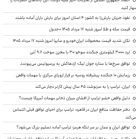
مهار کنید
نفوذ جریان بارش‌زا به کشور؛ ۴ استان امروز برای بارش باران آماده باشند
قیمت سکه و طلا امروز شنبه ۱۷ مرداد ۱۴۰۵ +جدول
تکان شدید قیمت محصولات ایران‌خودرو و سایپا امروز شنبه ۱۷ مرداد ۱۴۰۵
بُرد ۳۰۰۰ کیلومتری جنگنده سوخو-۳۰ با مخزن سوخت ۹.۶ تُنی
توافق سرخ‌ها با ستاره جوان لیگ؛ اژدهاکش به پرسپولیس می‌پیوندد
رزمایش ۱۰ جنگنده پیشرفته روسیه بر فراز اروپای مرکزی با مهمات واقعی
ایران، ترامپ را به سرنوشت ۴۵ سال پیش کارتر دچار می‌کند
دلیل واقعی خشم ترامپ از افشای میزان ذخایر مهمات آمریکا چیست؟
دفتر حفاظت منافع ایران در قاهره: ترامپ برای احیای توافق قبلی التماس
می‌کند
توافق ایران و عمان بر سر تنگه هرمز؛ ترامپ آماده تسلیم بزرگ می‌شود؟
واکنش همتی به اظهارات وزیر خزانه‌داری آمریکا درباره توافق با ایران +جزئیات