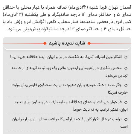
آسمان تهران فردا شنبه (۲۲دی‌ماه) صاف همراه با غبار محلی با حداقل
دمای ۵ و حداکثر دمای ۱۴ درجه سانتیگراد و طی یکشنبه (۲۳دی‌ماه)
کمی ابری در بعضی ساعت‌ها غبار محلی، گاهی افزایش ابر و وزش باد با
حداقل دمای ۴ و حداکثر دمای ۱۳ درجه سانتیگراد پیش‌بینی می‌شود.
شاید ندیده باشید
آشکارترین اعتراف آمریکا به شکست در برابر ایران؛ ایده خلاقانه خریداریم!
مجتبی شکوری در راهپیمایی اربعین؛ وقتی یک ویدئو به آیینه‌ای از جامعه
تبدیل می‌شود
چگونه به «جنگ هرمز» پایان دهیم؛ به روایت سخنگوی فارسی‌زبان وزارت
خارجه آمریکا
فراخوان دریافت ایده‌های «خلاقانه و نامتعارف» در پنتاگون برای تنبیه
ایران؛ کفگیر ترامپ به ته دیگ خورد!
ترامپ در حال تکرار کارزار فاجعه‌بار آمریکا در افغانستان - این بار در ایران -
است