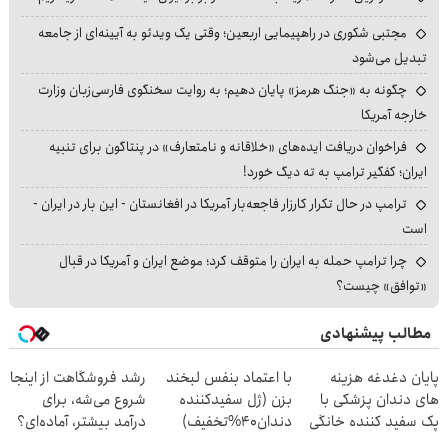
مجتبی شکوری در راهپیمایی اربعین؛ وقتی یک ویدئو به آیینه‌ای از جامعه
تبدیل می‌شود
چگونه به «جنگ هرمز» پایان دهیم؛ به روایت سخنگوی فارسی‌زبان وزارت
خارجه آمریکا
فراخوان دریافت ایده‌های «خلاقانه و نامتعارف» در پنتاگون برای تنبیه
ایران؛ کفگیر ترامپ به ته دیگ خورد!
ترامپ در حال تکرار کارزار فاجعه‌بار آمریکا در افغانستان - این بار در ایران -
است
چرا ترامپ حمله به ایران را متوقف کرد؛ موضع ایران و آمریکا در قبال
«توافق» چیست؟
مطالب پیشنهادی
پایان دغدغه هزینه
با اعتماد بنفس لبخند
رشد فروشگاهت از اینجا
های دندان پزشکی با
بزن (ژل سفیدکننده
شروع می‌شه، برای
پک سفید کننده خانگی
دندان40%تخفیف)
درآمد بیشتر، آماده‌ای؟