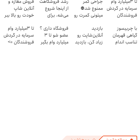
تا 3میلیارد وام
جراحی کمر
رشد فروشگاهت
فروش مغازه و
سرمایه در گردش
ممنوع شد⛔
از اینجا شروع
آنلاین شاپ
فروشندگان
میتونی کمرت رو
می‌شه، برای
خودت رو بالا ببر
در منزل درمان
درآمد بیشتر،
با چربیسوز
بازدید
فروشگاه داری ؟
تا 3میلیارد وام
کنی! 👈🏻
آماده‌ای؟
گیاهی قهرمان
آنلاین‌شاپت رو
عضو شو تا 3
سرمایه در گردش
پرسش‌نامه
تناسب اندام
زیاد کن، بازدید
میلیارد وام بگیر
فروشندگان =>
شو60%تخفیف
بالاتر = درآمد
فروشگاهت رو
بیشتر
ثبت کن
پربازدیدترین
پربحث‌ترین