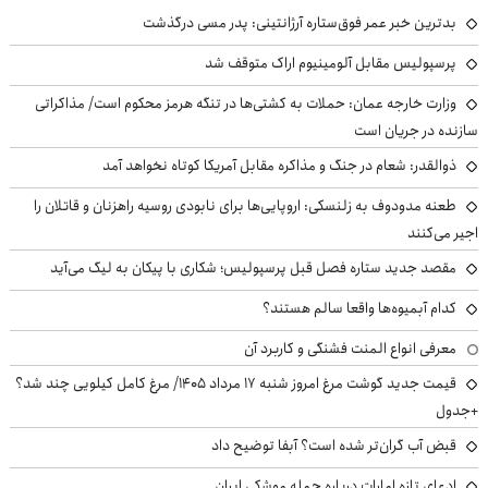
بدترین خبر عمر فوق‌ستاره آرژانتینی: پدر مسی درگذشت
پرسپولیس مقابل آلومینیوم اراک متوقف شد
وزارت خارجه عمان: حملات به کشتی‌ها در تنگه هرمز محکوم است/ مذاکراتی
سازنده در جریان است
ذوالقدر: شعام در جنگ و مذاکره مقابل آمریکا کوتاه نخواهد آمد
طعنه مدودوف به زلنسکی: اروپایی‌ها برای نابودی روسیه راهزنان و قاتلان را
اجیر می‌کنند
مقصد جدید ستاره فصل قبل پرسپولیس؛ شکاری با پیکان به لیگ می‌آید
کدام آبمیوه‌ها واقعا سالم هستند؟
معرفی انواع المنت فشنگی و کاربرد آن
قیمت جدید گوشت مرغ امروز شنبه ۱۷ مرداد ۱۴۰۵/ مرغ کامل کیلویی چند شد؟
+جدول
قبض آب گران‌تر شده است؟ آبفا توضیح داد
ادعای تازه امارات درباره حمله موشکی ایران