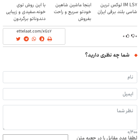
IM LS7 لوکس ترین
ابنجا ماشین شاهین
با این روش توی
شاسی بلند برقی ایران
خودتو سریع و راحت
خونه،سفیدی و زیبایی
بفروش
دندوناتو برگردون
(40%off)
۰
۰
شما چه نظری دارید؟
0
/
400
لطفا عدد مقابل را در جعبه متن