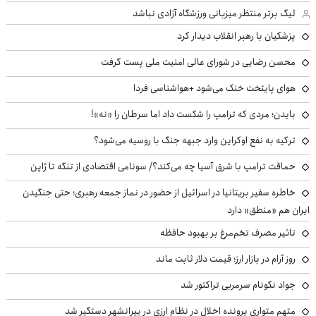
لیگ برتر منتظر میزبانی ورزشگاه آزادی نباشد
پزشکیان با رهبر انقلاب دیدار کرد
محسن رضایی در شورای عالی امنیت ملی پست گرفت
هوای پایتخت خنک می‌شود +هواشناسی فردا
بایدن؛ مردی که ترامپ را شکست داد اما سرطان را «نه»!
ترکیه به نفع اوکراین وارد جبهه جنگ با روسیه می‌شود؟
حماقت ترامپ با شرق آسیا چه می‌کند؟/ سونامی اقتصادی از تنگه تا ژاپن
خاطره سفیر بریتانیا در اسرائیل از حضور در نماز جمعه رهبری؛ حتی جنگیدن
ایران هم «منطق» دارد
تاثیر مصرف تخم‌مرغ بر بهبود حافظه
روز آرام در بازار ارز؛ قیمت دلار ثابت ماند
جواد نکونام سرمربی تراکتور شد
متهم متواری پرونده اخلال در نظام ارزی در پیرانشهر دستگیر شد