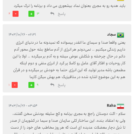
باید هدیه رو به مجری بعنوان نماد بیشعوری می داد و برنامه را ترک میکرد
پاسخ
2
13
سجاد
۰۲:۳۱ - ۱۴۰۳/۱۰/۲۶
یعنی واقعا صدا و سیمای ما انقدر بیسواده که نمیدونه ما در دنیای انرژی
داریم زندگی میکنیم .. نمی‌دونم هر انرژی از آدم ساطع بشه حول محور آدم
دائم در حال چرخشه و شکلش عوض میشه و به آدم بر میگرده .. اولا با این
کار روحیات و افکار آقای عامل رو کاملا پر کرد از انرژی منفی و دوم اینکه
مطمعن باشه مدیر تولید که این انرژی حتما به خودش بر میگرده و در قرآن
هم به این موضوع اشاره شده در متافیزیک هم بهش میگن کارما
پاسخ
1
9
۰۳:۵۴ - ۱۴۰۳/۱۰/۲۶
Raha
سلام - اکث دوستان راجع به مجری برنامه و کج سلیقه بودنش سخن گفتند،
ولی به اعتقاد بنده، این ساختار کلی سازمان صدا و سیما در کشورمان از صدر
تا ذیل دچار معضلات عدیده ای است که هر روز مخاطب های خود را از دست