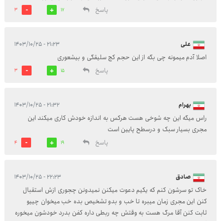
پاسخ
3
17
علی
۲۱:۲۳ - ۱۴۰۳/۱۰/۲۵
اصلا آدم میمونه چی بگه از این حجم کج سلیقگی و بیشعوری
پاسخ
3
15
بهرام
۲۱:۳۲ - ۱۴۰۳/۱۰/۲۵
راس میگه این چه شوخی هست هرکس به اندازه خودش کاری میکند این
مجری بسیار سبک و درسطح پایین است
پاسخ
4
19
صادق
۲۲:۲۳ - ۱۴۰۳/۱۰/۲۵
خاک تو سرشون کنم که یکیم دعوت میکنن نمیدونن چجوری ازش استقبال
کنن این مجری زمان میبره تا خب و بدو تشخیص بده خب میخوان چییو
ثابت کنن آقا مرگ هست به وقتش چه ربطی داره کفن بدرد خودشون میخوره