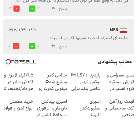
می دهد. به واقع فقط می توان گفت ؛ متاسفم با این رسانه ملی مون ...!!!
پاسخ
3
12
۰۹:۱۷ - ۱۴۰۳/۱۰/۲۹
MRN
جامعه ای که مرده است به همینها فکر ش قد میده
پاسخ
0
0
مطالب پیشنهادی
مسیر همراهی و
بازدید از IM LS7
جراحی کمر
5تا7کیلو لاغری و
گزارش عملکرد
لوکس ترین
ممنوع شد⛔
کاهش سایز در
گروه اسنپ در
شاسی بلند برقی
میتونی کمرت رو
هر ماه/تخفیف تا
۱۴۰۴
ایران در باشگاه
در منزل درمان
امشب
قیمت روز آهن
اسپری
اسپری بیدکش
خرید مطمئن
انقلاب
کنی! 👈🏻
آلات ساختمانی و
عنکبوت‌‌کش
تارومار با اثرفوری
انواع آهن و فولاد
پرسش‌نامه
صنعتی
تارومار
، محافظ لباس در
ازبین‌برنده انواع
مقابل بید
عنکبوت