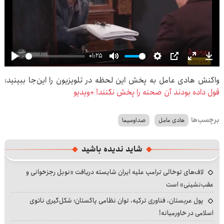
01:25
Play
Mute
Settings
PIP
Enter
Dow
واکنش هادی عامل به پخش این لحظه در تلویزیون را این‌جا ببینید:
fullscre
قول داده بودند آن صحنه را پخش نکنند! +ویدیو
برچسب‌ها
هادی عامل
صداوسیما
شاید ندیده باشید
لاف‌های توخالی ترامپ علیه ایران شایسته دریافت «نوبل رجزخوانی و
عقب‌نشینی» است
پول عربستان، فناوری ترکیه، توان نظامی پاکستان؛ شکل‌گیری ناتوی
اسلامی در خاورمیانه!