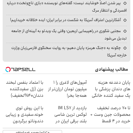
پیر شدن اصلاً خوشایند نیست؛ گفته‌های نویسنده «بازی تاج‌وتخت» درباره
افسردگی و انتظار مرگ
آشکارترین اعتراف آمریکا به شکست در برابر ایران؛ ایده خلاقانه خریداریم!
مجتبی شکوری در راهپیمایی اربعین؛ وقتی یک ویدئو به آیینه‌ای از جامعه
تبدیل می‌شود
چگونه به «جنگ هرمز» پایان دهیم؛ به روایت سخنگوی فارسی‌زبان وزارت
خارجه آمریکا
مطالب پیشنهادی
پایان دغدغه هزینه
آمپول‌های لاغری را ۱
با اعتماد بنفس لبخند
های دندان پزشکی با
میلیون تومان ارزان‌تر از
بزن (ژل سفیدکننده
پک سفید کننده خانگی
همه‌جا بخر!
دندان40%تخفیف)
تا 70 درصد تخفیف
بازدید از IM LS7
با این روش توی
محصولات جین وست +
لوکس ترین شاسی
خونه،سفیدی و زیبایی
خرید در 4 قسط
بلند برقی ایران در
دندوناتو برگردون
باشگاه انقلاب
(40%off)