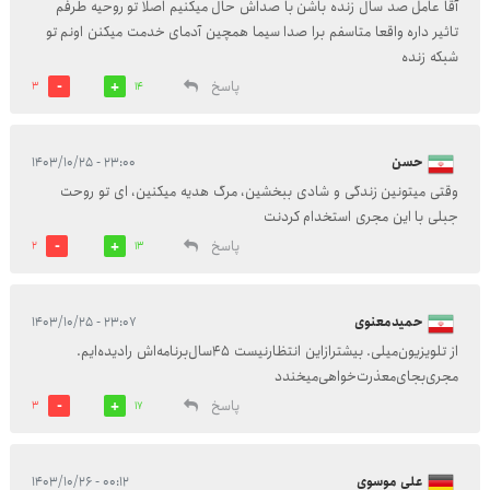
آقا عامل صد سال زنده باشن با صداش حال میکنیم اصلا تو روحیه طرفم
تاثیر داره واقعا متاسفم برا صدا سیما همچین آدمای خدمت میکنن اونم تو
شبکه زنده
پاسخ
3
14
حسن
۲۳:۰۰ - ۱۴۰۳/۱۰/۲۵
وقتی میتونین زندگی و شادی ببخشین، مرگ هدیه میکنین، ای تو روحت
جبلی با این مجری استخدام کردنت
پاسخ
2
13
حمید‌معنوی
۲۳:۰۷ - ۱۴۰۳/۱۰/۲۵
از تلویزیون‌میلی. بیشترازاین انتظار‌نیست ۴۵سال‌‌‌برنامه‌اش‌ را‌دیده‌ایم.
مجری‌بجای‌معذرت‌خواهی‌میخندد
پاسخ
3
17
علی موسوی
۰۰:۱۲ - ۱۴۰۳/۱۰/۲۶