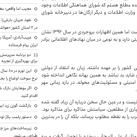
بنده مطلع هستم که شورای هماهنگی اطلاعات وجود
عجیب اما واقعی؛ مغ
زارت اطلاعات و دیگر ارگان‌ها در دبیرخانه شورای
نفوذ جریان بارش‌زا 
در ۲ استان کشور +هواشناسی فردا
هرچند جزئیات وظایف و اقدامات دبیرخانه مشخص نیست اما همین اظهارات بروجردی در سال ۱۳۹۲ نشان
غریب‌آبادی: آمریکا 
تی دارد و به نوعی در میان نهادهای اطلاعاتی برادر
ایران پیام فرستاده
دو برنامه سرپرستی 
برای بهره‌گیری از تجربه
نهاد امنیتی کشور را بر عهده داشته، زبان به انتقاد از دولتی
این تور
شاید بد نباشد به همین بهانه نگاهی انداخته شود
نرخ سوخت اوضاع را بحرا
منیتی و مسئولیت‌های محوله، در بازه زمانی مهر
اگر موهایتان نازک ش
اقدام کنید
نیست و در عین حال سخن درباره آن زیاد گفته شده
بازگشت گوزن زرد ایر
یاری از مطلعین، سیاستش مذاکره برای مذاکره بود.
ان و غرب را به نقطه مطلوب برساند، بلکه آن را در بدترین
دستور پلمب پلاژ توس
زیرساخت‌های مرز چی
طراحی می‌شود
ورای امنیت سازمان ملل از علی لاریجانی پرونده را تحویل گرفت و سه