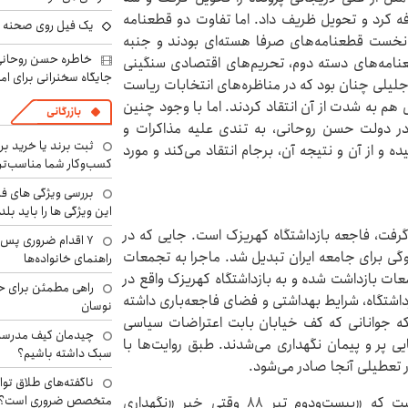
ه دوتای قبلی اضافه کرد و تحویل ظریف داد. اما تفاوت دو قطعنامه
یک فیل روی صحنه ت
 نخست قطعنامه‌های صرفا هسته‌ای بودند و جنبه
خاطره حسن روحانی 
عنامه‌های دسته دوم، تحریم‌های اقتصادی سنگینی
جایگاه سخنرانی برای اما
ه بدترین آنها ۱۹۲۹ بود. عملکرد جلیلی چنان بود که در مناظره‌های انتخابات ریاست
بر ولایتی هم به شدت از آن انتقاد کردند. اما با وجود چنین
بازرگانی
نامه‌ای، از زمان آغاز مذاکرات هسته‌ای ایران و ۱+۵ در دولت حسن روحانی، به تندی علیه مذاکرات و
ثبت برند یا خرید برن
ه و از آن و نتیجه آن، برجام انتقاد می‌کند و مورد
کسب‌وکار شما مناسب‌ت
بررسی ویژگی های فن
این ویژگی ها را باید بلد
 گرفت، فاجعه بازداشتگاه کهریزک است. جایی که در
۷ اقدام ضروری پس 
نتخابات خرداد ۱۳۸۸، به نقطه سوگی برای جامعه ایران تبدیل شد. ماجرا به تجمعات
راهنمای خانواده‌ها
ان در تجمعات بازداشت شده و به بازداشتگاه کهریزک واقع در
راهی مطمئن برای ح
زداشتگاه، شرایط بهداشتی و فضای فاجعه‌باری داشته
نوسان
که جوانانی که کف خیابان بابت اعتراضات سیاسی
چیدمان کیف مدرسه؛
ایی پر و پیمان نگهداری می‌شدند. طبق روایت‌ها با
سبک داشته باشیم؟
 تعطیلی آنجا صادر می‌شود.
ناگفته‌های طلاق توا
متخصص ضروری است؟
روایتی که روزنامه شرق در سال ۱۳۹۵ داشته، این است که «بیست‌ودوم تیر ٨٨ وقتی خبر «نگهداری