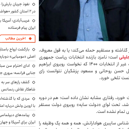
نفوذ جریان بارش‌زا 
در ۲ استان کشور +هواشناسی فردا
غریب‌آبادی: آمریکا 
ایران پیام فرستاده
آخرین مطالب
بازگشت ارواح باستان 
ر گذاشته و مستقیم حمله می‌کند؛ یا به قول معروف،
اصلی «مومیایی» دوباره
لیلی
است؛ نامزد بازنده انتخابات ریاست جمهوری
یازدهم و چهاردهم و نامزد انصرافی انتخابات ۱۴۰۰. به غیر از انتخابات ۱۴۰۰ که نخواست روبروی ابراهیم
ادای احترام سن سبا
ابل حسن روحانی و مسعود پزشکیان نتوانست رای
جنایی فرانسه؛ مروری جام
کست تلخی خورد.
کشف رازهای سر به مه
شاهکار نقاش رنسانس ب
ت خورد، رفتاری مشابه نشان داده است؛ هم در دوره
مردی که با گذشته‌ا
اشد، تحت لوای «دولت سایه» روبروی دولت مستقر
با اروین ولش درباره اعت
نش تمام نشده است.
پیامدهای دیپلماسی 
ایران برای آمریکا و جهان
ناس سایبری هوادارانش، همه و همه یک وظیفه را