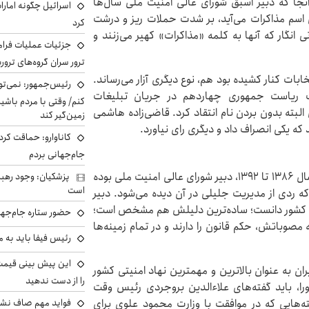
جا که دبیر اسبق شورای عالی امنیت ملی سال‌ها
اسرائیل چگونه امارا
اسم مذاکرات می‌آید، بر شدت حملات ریز و درشت
کرد
 انگار که آنها به کلمه «مذاکرات» کهیر می‌زنند و
جزئیات عملیات فرامر
ترور سران گروه‌های ترو
بات کنار کشیده بود هم، نوع دیگری آزار می‌رساند.
رئیس‌جمهور: نمی‌تو
ات ریاست جمهوری چهاردهم در جریان تبلیغات
کنم/ وقتی با مردم باشیم
لبته بدون بردن نام انتقاد کرد. قاضی‌زاده هاشمی
زمین‌گیر کند
که یکی انصراف داد و دیگری رای نیاورد.
کاناوارو: حماقت کردم
جام‌جهانی بردم
جلیلی اگرچه فاقد هرگونه سابقه کار اجرایی است اما از سال ۱۳۸۶ تا ۱۳۹۲، دبیر شورای عالی امنیت ملی بوده
پزشکیان: وجود رهبر
است
شور افتاد که ردی از مدیریت جلیلی در آن دیده می‌شود. دبیر
نیتی کشور دانست؛ ساده‌ترین دلیلش هم مشخص است؛
حضور ستاره جام‌جها
مصوباتش، حکم قانون را دارند و در تمام زمینه‌ها
رئیس فیفا باید به 
ان به عنوان بالاترین و مهمترین نهاد امنیتی کشور
را از دست ندهید
ورا، باید گفته‌های علاءالدین بروجردی رئیس وقت
فواید مهم صاف نشس
هایی که در موافقت با وزارت محمود علوی برای