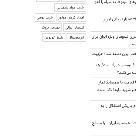
‌های مربوط به سپاه را لغو
خرید مواد شیمیایی
امداد کرمان موتور
خرید یوسی
ارزش سهام عدالت ۵۳۲هزار تومانی امروز
اقتصاد ایرانی
بهترین بروکر
زی نیروهای ویژه ایران برای
ارز دیجیتال
بلیط اتوبوس
ریستی
ت ایران بسته شد +جزییات
یارانه جدید ۶.۰۰۰.۰۰۰ تومانی در راه است/ چه
فت می‌کنند؟
ا قیامت با همسایگانمان
بر شهید بارها نگذاشتند
 بازیکن استقلال را به
ت - همسایه ایران - را مسلح