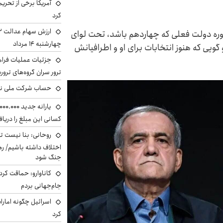
آمریکا برخی از تحریم
کرد
وره دولت فعلی که چهاردهم باشد، تحت لوای
چهارشنبه ۱۴ مرداد
گویی که هنوز انتخابات برای او و اطرافیانش
جزئیات عملیات فرامر
ترور سران گروه‌های ترو
حساب‌ شرکت ملی نف
کسانی این مبلغ را دریا
روحانی: بنا نیست ت
اختلاف داشته باشیم/ ره
جنگ شود
کاناوارو: حماقت کردم
جام‌جهانی بردم
اسرائیل چگونه امارا
کرد