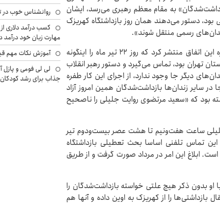
ازداشت‌شدگان» به مقام معظم رهبری می‌رسد، ایشان
روانشناس خوب در ت
 بود، دستور می‌دهند همان روز بازداشتگاه کهریزک
کسب درآمد دلاری از 
دان‌های رسمی منتقل شوند».
مهارت زبان خود درآمد د
نشریه اصولگرای پنجره در همان زمان ویژه‌نامه‌ای درباره این اتفاق منتشر کرد که روز ۲۲ تیر ماه را اینگونه
آموزش نکات مهم قبل 
ان تهران بود، تماس می‌گیرد و دستور رهبر انقلاب
لی لی فومی و پازل آ
ندان‌های دیگر جا وجود ندارد، از اجرای این کار طفره
جذاب برای رشد کودکان
در سایر زندان‌ها بازداشت‌شدگان همین امروز آزاد
وشته بود که «سعید مرتضوی روایت جلیلی را ناصحیح
لیلی ساعت هفت‌ونیم تا هشت عصر بیست‌ودوم تیر
 این تماس تلفنی اساسا بحث تعطیلی بازداشتگاه
 است. ابلاغ این امر در مرداد صورت گرفت و از طریق
 او بدون ذکر هیچ علتی خواسته بازداشت‌شدگان را
ل بازداشتی‌ها را از کهریزک به اوین داده و آنها هم