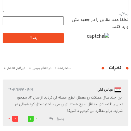
0
/
400
لطفا عدد مقابل را در جعبه متن
وارد کنید
ارسال
نظرات
منتشرشده: 1
در انتظار بررسی: 0
غیرقابل انتشار: 0
عباس قلی
۱۶:۲۱ - ۱۴۰۳/۱۱/۲۴
این چند سال مملکت رو معطل انرژی هسته ای کردید از سال ۸۲ همجور
تحریم اقتصادی حداقل سلاح هسته ای رو می ساختید مثل کره شمالی در
شرایط برابر مذاکره می کردیم با آمریکا
پاسخ
0
0