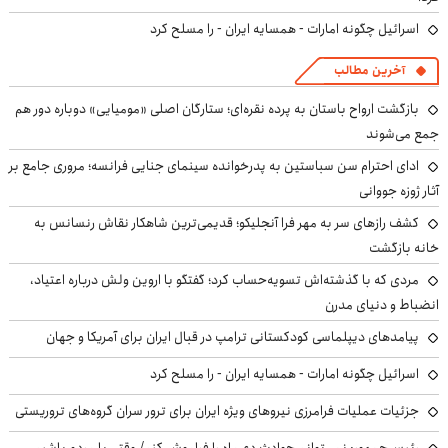
اسرائیل چگونه امارات - همسایه ایران - را مسلح کرد
آخرین مطالب
بازگشت ارواح باستان به پرده نقره‌ای؛ ستارگان اصلی «مومیایی» دوباره دور هم
جمع می‌شوند
ادای احترام سن سباستین به پدرخوانده سینمای جنایی فرانسه؛ مروری جامع بر
آثار ژوزه جووانی
کشف رازهای سر به مهر فرا آنجلیکو؛ قدیمی‌ترین شاهکار نقاش رنسانس به
خانه بازگشت
مردی که با گذشته‌اش تسویه‌حساب کرد؛ گفتگو با اروین ولش درباره اعتیاد،
انضباط و دنیای مدرن
پیامدهای دیپلماسی کودکستانی ترامپ در قبال ایران برای آمریکا و جهان
اسرائیل چگونه امارات - همسایه ایران - را مسلح کرد
جزئیات عملیات فرامرزی نیروهای ویژه ایران برای ترور سران گروه‌های تروریستی
رئیس‌جمهور: نمی‌توانم حوادث دی‌ماه را فراموش کنم/ وقتی با مردم باشیم،