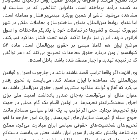
کرده‌ تشریح می‌کند و سال‌ها بر مبنای همین روش در دنیای کسب‌وکار
به کسب درآمد پرداخته است. بنابراین‌ تناقضی که در سیاست او
مشاهده می‌شود، ناشی از همین رویکرد مبتنی‌بر فشار و معامله است.
اما دنیای روابط بین‌الملل، دنیای ساخت‌وساز و معاملات ملکی در شهر
نیویورک نیست و کشورها در تعاملات خود با یکدیگر ملاحظات و اصول
فراتری دارند. ایران نیز بارها تأکید کرده‌ تحت فشار مذاکره نمی‌کند.
موضع ایران هم کاملا مبتنی ‌بر حقوق بین‌الملل است. ماده ۵۲
کنوانسیون وین درباره حقوق معاهدات تصریح می‌کند که «هر توافقی
که در نتیجه تهدید و اجبار منعقد شده باشد، باطل است».
وی افزود: اگر واقعا ترامپ قصد داشته باشد در چارچوب اصول و قوانین
بین‌المللی یک معاهده با ایران منعقد کند، می‌بایست به نحوی رفتار
می‌کرد که آغاز و فرایند مذاکره مبتنی‌بر اصول حقوق بین‌الملل باشد. به
عنوان مثال، او می‌توانست‌ به‌جای صدور یادداشت امنیت ملی برای
اجرای سخت‌گیرانه‌تر تحریم‌ها، در اولین اقدام یک گام عملی در جهت
رفع تحریم‌ها بردارد. حتی اگر ترامپ به یک اقدام سیاسی معنادار مانند
خروج سپاه از فهرست سازمان‌های تروریستی وزارت امور خارجه یا لغو
تحریم‌های شخصیت‌های حقوقی سیاسی ایران مبادرت می‌کرد، ممکن
بود شاهد واکنش متفاوتی از سوی ایران باشد. یعنی می‌بایست دست‌کم