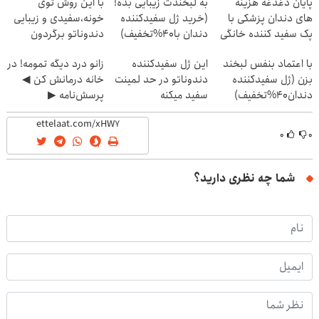
پایان دغدغه هزینه
به لبخندت زیبایی بده!
با این روش توی
های دندان پزشکی با
(خرید ژل سفیدکننده
خونه،سفیدی و زیبایی
پک سفید کننده خانگی
دندان با40%تخفیف)
دندوناتو برگردون
(40%off)
با اعتماد بنفس لبخند
این ژل سفیدکننده
زانو درد دیگه تمومه! در
بزن (ژل سفیدکننده
دندوناتو در حد لمینت
خانه درمانش کن ◀
دندان40%تخفیف)
سفید میکنه
پرسش‌نامه ▶
(40%تخفیف)
۰
۰
شما چه نظری دارید؟