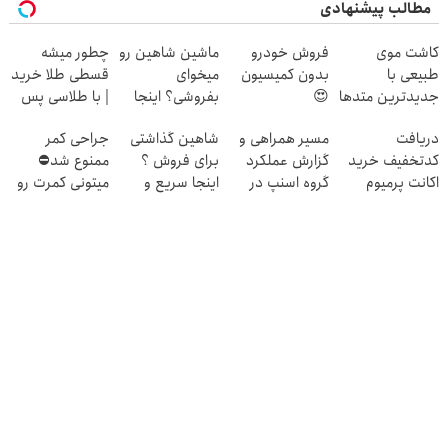
مطالب پیشنهادی
کاشت موی
فروش خودرو
ماشین شاهین رو
چطور میشه
طبیعی با
بدون کمیسیون
میخوای
قسطی طلا خرید
جدیدترین متدها
😍
بفروشی؟ اینجا
| با طلاسی پس
و قیمت عالی
بدون آگهی و در
انداز کنید
دریافت
مسیر همراهی و
شاهین گذاشتی
جراحی کمر
چند ساعت
کدتخفیف خرید
گزارش عملکرد
برای فروش ؟
ممنوع شد⛔
بفروشش
اکانت پرمیوم
گروه اسنپ در
اینجا سریع و
میتونی کمرت رو
هوش مصنوعی👇
۱۴۰۴
راحت بفروش
در منزل درمان
👇👇👇👇
کنی! 👈🏻
پرسش‌نامه