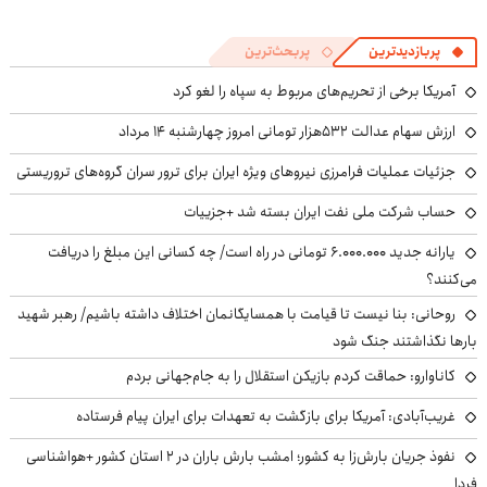
پربازدیدترین
پربحث‌ترین
آمریکا برخی از تحریم‌های مربوط به سپاه را لغو کرد
ارزش سهام عدالت ۵۳۲هزار تومانی امروز چهارشنبه ۱۴ مرداد
جزئیات عملیات فرامرزی نیروهای ویژه ایران برای ترور سران گروه‌های تروریستی
حساب‌ شرکت ملی نفت ایران بسته شد +جزییات
یارانه جدید ۶.۰۰۰.۰۰۰ تومانی در راه است/ چه کسانی این مبلغ را دریافت
می‌کنند؟
روحانی: بنا نیست تا قیامت با همسایگانمان اختلاف داشته باشیم/ رهبر شهید
بارها نگذاشتند جنگ شود
کاناوارو: حماقت کردم بازیکن استقلال را به جام‌جهانی بردم
غریب‌آبادی: آمریکا برای بازگشت به تعهدات برای ایران پیام فرستاده
نفوذ جریان بارش‌زا به کشور؛ امشب بارش باران در ۲ استان کشور +هواشناسی
فردا