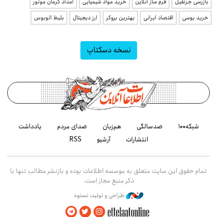
بازرسی جرثقیل
فرم ساز آنلاین
خرید مواد شیمیایی
امداد کرمان موتور
خرید یوسی
اقتصاد ایرانی
بهترین بروکر
ارز دیجیتال
بلیط اتوبوس
نسخه دسکتاپ
شبکه۱۰۰
صدسالگی
هم‌زبان
صدای مردم
یادداشت
انتشارات
آرشیو
RSS
تمام حقوق این سایت متعلق به موسسه اطلاعات بوده و بازنشر مطالب تنها با
ذکر منبع مجاز است.
طراحی و تولید: نستوه