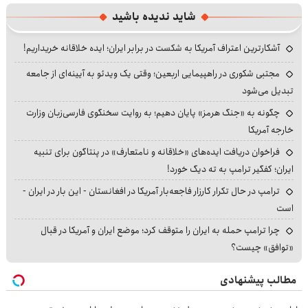
شاید ندیده باشید
آشکارترین اعتراف آمریکا به شکست در برابر ایران؛ ایده خلاقانه خریداریم!
مجتبی شکوری در راهپیمایی اربعین؛ وقتی یک ویدئو به آیینه‌ای از جامعه
تبدیل می‌شود
چگونه به «جنگ هرمز» پایان دهیم؛ به روایت سخنگوی فارسی‌زبان وزارت
خارجه آمریکا
فراخوان دریافت ایده‌های «خلاقانه و نامتعارف» در پنتاگون برای تنبیه
ایران؛ کفگیر ترامپ به ته دیگ خورد!
ترامپ در حال تکرار کارزار فاجعه‌بار آمریکا در افغانستان - این بار در ایران -
است
چرا ترامپ حمله به ایران را متوقف کرد؛ موضع ایران و آمریکا در قبال
«توافق» چیست؟
مطالب پیشنهادی