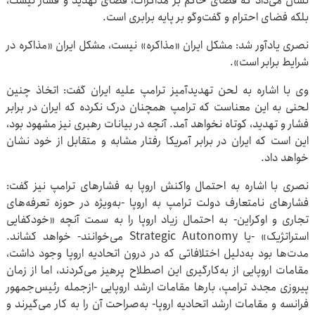
نشان می‌داد که فضای حاکم بر مذاکرات، فضای تهدید و فشار نیست،
بلکه فضای احترام و گفت‌وگو بر پایه برابری است.
نصری یادآور شد: مشکل ایران «مذاکره» نیست، مشکل ایران «مذاکره در
شرایط برابر است».
وی با اشاره به لحن تهدیدآمیز ترامپ علیه ایران گفت: اتخاذ چنین
لحنی به این معناست که ترامپ همچنان درک نکرده که ایران در برابر
فشار و تهدید، کوتاه نخواهد آمد. آنچه در بیانات رهبری نیز مشهود بود،
این است که ایران در برابر آمریکا رفتار مشابه ‌و متقابل از خود نشان
خواهد داد.
نصری با اشاره به احتمال واکنش اروپا به فشارهای ترامپ نیز گفت:
فشارهای نامتعارف دولت ترامپ به اروپا -به‌ویژه در حوزه تعرفه‌های
تجاری و اوکراین- به احتمال زیاد اروپا را به سمت آنچه «خودکفایی
استراتژیک» -یا Strategic Autonomy می‌خوانند- خواهد کشاند.
مدت‌ها بود به‌دلیل اختلافاتی که در درون اتحادیه اروپا وجود داشت،
مقامات اروپایی از به‌کارگیری این اصطلاح پرهیز می‌کردند، اما از زمان
پیروزی مجدد ترامپ، بارها مقامات ارشد اروپایی -ازجمله رئیس‌جمهور
فرانسه و مقامات ارشد اتحادیه اروپا- به‌صراحت آن را به کار می‌گیرند و