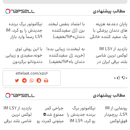
مطالب پیشنهادی
پایان دغدغه هزینه
با اعتماد بنفس لبخند
نیکاموتور برگ برنده
های دندان پزشکی با
بزن (ژل سفیدکننده
جدیدش را رو کرد، IM
پک سفید کننده خانگی
دندان40%تخفیف)
LS9 رسماً وارد بازار
ایران شد
بازدید از IM LS7
به لبخندت زیبایی بده!
با این روش توی
لوکس ترین شاسی
(خرید ژل سفیدکننده
خونه،سفیدی و زیبایی
بلند برقی ایران در
دندان با40%تخفیف)
دندوناتو برگردون
باشگاه انقلاب
(40%off)
۰
۰
مطالب پیشنهادی
رونمایی از IM
نیکاموتور برگ
جراحی کمر
بازدید از IM LS7
LS9، پرچم‌دار
برنده جدیدش را
ممنوع شد⛔
لوکس ترین
فوق‌لوکس
رو کرد، IM LS9
میتونی کمرت رو
شاسی بلند برقی
EREV وارد بازار
رسماً وارد بازار
در منزل درمان
ایران در باشگاه