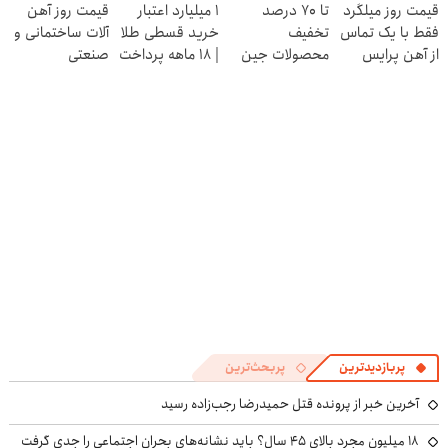
قیمت روز میلگرد
تا 70 درصد
۱ میلیارد اعتبار
قیمت روز آهن
ایران شد
ایران شد
کنی! 👈🏻
انقلاب
فقط با یک تماس
تخفیف
خرید قسطی طلا
آلات ساختمانی و
پرسش‌نامه
از آهن پرایس
محصولات جین
| ۱۸ ماهه پرداخت
صنعتی
وست + خرید در
کن
4 قسط
پربازدیدترین
پربحث‌ترین
آخرین خبر از پرونده قتل حمیدرضا رجب‌زاده رسید
۱۸ میلیون مجرد بالای ۴۵ سال؟ باید نشانه‌های بحران اجتماعی را جدی گرفت