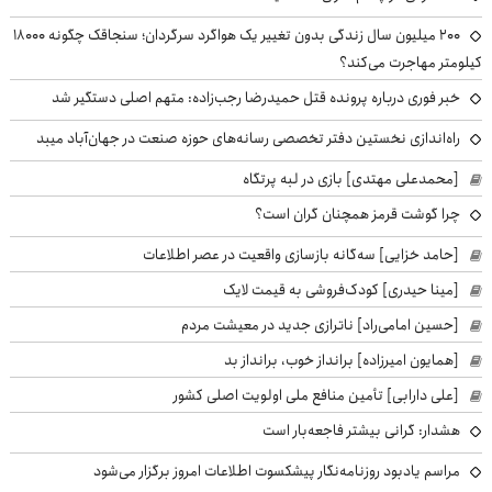
۲۰۰ میلیون سال زندگی بدون تغییر یک هواگرد سرگردان؛ سنجاقک‌ چگونه ۱۸۰۰۰
کیلومتر مهاجرت می‌کند؟
خبر فوری درباره پرونده قتل حمیدرضا رجب‌زاده: متهم اصلی دستگیر شد
راه‌اندازی نخستین دفتر تخصصی رسانه‌های حوزه صنعت در جهان‌آباد میبد
[محمدعلی مهتدی] بازی در لبه پرتگاه
چرا گوشت قرمز همچنان گران است؟
[حامد خزایی] سه‌گانه بازسازی واقعیت در عصر اطلاعات
[مینا حیدری] کودک‌فروشی به قیمت لایک
[حسین امامی‌راد] ناترازی جدید در معیشت مردم
[همایون امیرزاده] برانداز خوب، برانداز بد
[علی دارابی] تأمین منافع ملی اولویت اصلی کشور
هشدار: گرانی بیشتر فاجعه‌بار است
مراسم یادبود روزنامه‌نگار پیشکسوت اطلاعات امروز برگزار می‌شود