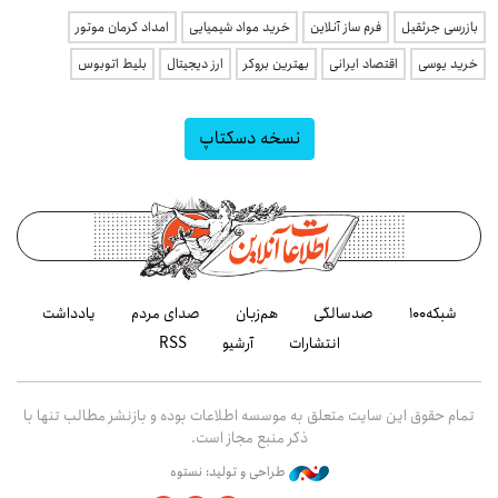
بازرسی جرثقیل
فرم ساز آنلاین
خرید مواد شیمیایی
امداد کرمان موتور
خرید یوسی
اقتصاد ایرانی
بهترین بروکر
ارز دیجیتال
بلیط اتوبوس
نسخه دسکتاپ
شبکه۱۰۰
صدسالگی
هم‌زبان
صدای مردم
یادداشت
انتشارات
آرشیو
RSS
تمام حقوق این سایت متعلق به موسسه اطلاعات بوده و بازنشر مطالب تنها با
ذکر منبع مجاز است.
طراحی و تولید: نستوه