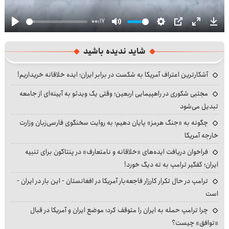
00:17
Play
Mute
Settings
PIP
Enter
Dow
fullscre
شاید ندیده باشید
آشکارترین اعتراف آمریکا به شکست در برابر ایران؛ ایده خلاقانه خریداریم!
مجتبی شکوری در راهپیمایی اربعین؛ وقتی یک ویدئو به آیینه‌ای از جامعه
تبدیل می‌شود
چگونه به «جنگ هرمز» پایان دهیم؛ به روایت سخنگوی فارسی‌زبان وزارت
خارجه آمریکا
فراخوان دریافت ایده‌های «خلاقانه و نامتعارف» در پنتاگون برای تنبیه
ایران؛ کفگیر ترامپ به ته دیگ خورد!
ترامپ در حال تکرار کارزار فاجعه‌بار آمریکا در افغانستان - این بار در ایران -
است
چرا ترامپ حمله به ایران را متوقف کرد؛ موضع ایران و آمریکا در قبال
«توافق» چیست؟