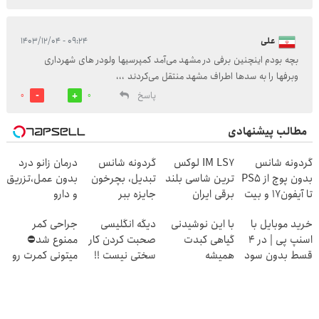
علی
۰۹:۲۴ - ۱۴۰۳/۱۲/۰۴
بچه بودم اینچنین برفی در مشهد می‌آمد کمپرسیها ولودر های شهرداری
وبرفها را به سدها اطراف مشهد منتقل می‌کردند ،،،
پاسخ
0
0
مطالب پیشنهادی
گردونه شانس
IM LS7 لوکس
گردونه شانس
درمان زانو درد
بدون پوچ از PS5
ترین شاسی بلند
تبدیل، بچرخون
بدون عمل،تزریق
تا آیفون17 و بیت
برقی ایران
جایزه ببر
و دارو
کوین 🔥
(◂پرسش‌نامه)
خرید موبایل با
با این نوشیدنی
دیگه انگلیسی
جراحی کمر
اسنپ پی | در ۴
گیاهی کبدت
صحبت کردن کار
ممنوع شد⛔
قسط بدون سود
همیشه
سختی نیست !!
میتونی کمرت رو
و کارمزد!
پرقدرته55%تخفیف
در منزل درمان
کنی! 👈🏻
پرسش‌نامه