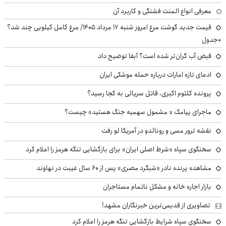
معرفی انواع المنت فشنگی و کاربرد آن
قیمت جدید گوشت مرغ امروز شنبه ۱۷ مرداد ۱۴۰۵/ مرغ کامل کیلویی چند شد؟
+جدول
قبض آب گران‌تر شده است؟ آبفا توضیح داد
ادعای تازه امارات درباره حمله موشکی ایران
پرونده کلثوم اکبری، قاتل سریالی به کجا رسید؟
ماجرای پیامک « مشمول سهمیه جنگ هستید» چیست؟
نقشه ترور مسی و رونالدو در آمریکا لو رفت
سخنگوی سپاه «شرط اصلی ایران» برای بازگشایی تنگه هرمز را اعلام کرد
مشاهده پرنده نادر «شبگرد مصری» پس از ۶۰ سال غیبت در نهاوند
بازار اجاره خانه و مشکل ناتمام مستاجران
تصاویری از قدیمی‌ترین خبرنگاران مشهد!
سخنگوی سپاه شرایط بازگشایی تنگه هرمز را اعلام کرد