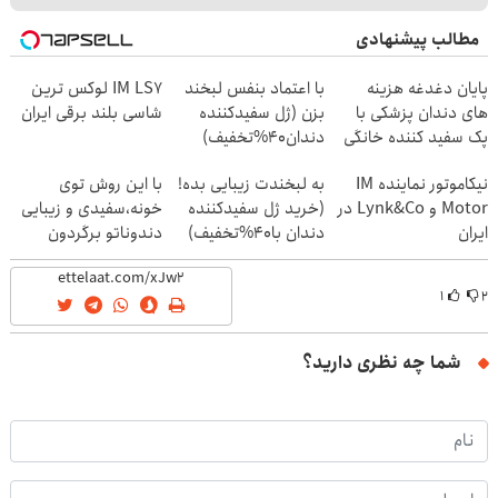
مطالب پیشنهادی
پایان دغدغه هزینه
با اعتماد بنفس لبخند
IM LS7 لوکس ترین
های دندان پزشکی با
بزن (ژل سفیدکننده
شاسی بلند برقی ایران
پک سفید کننده خانگی
دندان40%تخفیف)
نیکاموتور نماینده IM
به لبخندت زیبایی بده!
با این روش توی
Motor و Lynk&Co در
(خرید ژل سفیدکننده
خونه،سفیدی و زیبایی
ایران
دندان با40%تخفیف)
دندوناتو برگردون
(40%off)
۱
۲
شما چه نظری دارید؟