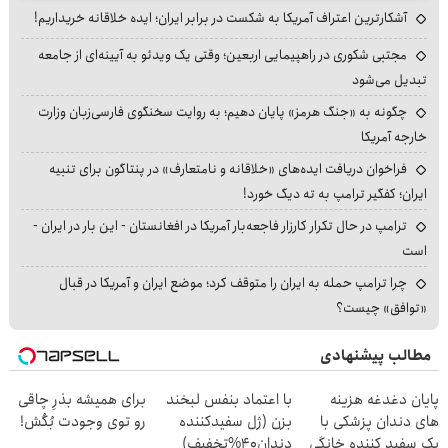
آشکارترین اعتراف آمریکا به شکست در برابر ایران؛ ایده خلاقانه خریداریم!
مجتبی شکوری در راهپیمایی اربعین؛ وقتی یک ویدئو به آیینه‌ای از جامعه
تبدیل می‌شود
چگونه به «جنگ هرمز» پایان دهیم؛ به روایت سخنگوی فارسی‌زبان وزارت
خارجه آمریکا
فراخوان دریافت ایده‌های «خلاقانه و نامتعارف» در پنتاگون برای تنبیه
ایران؛ کفگیر ترامپ به ته دیگ خورد!
ترامپ در حال تکرار کارزار فاجعه‌بار آمریکا در افغانستان - این بار در ایران -
است
چرا ترامپ حمله به ایران را متوقف کرد؛ موضع ایران و آمریکا در قبال
«توافق» چیست؟
مطالب پیشنهادی
پایان دغدغه هزینه
با اعتماد بنفس لبخند
برای همیشه بذرِ چاقی
های دندان پزشکی با
بزن (ژل سفیدکننده
رو توی وجودت بُکُش!
پک سفید کننده خانگی
دندان40%تخفیف)