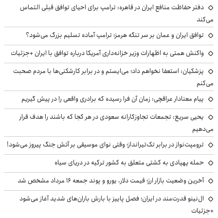
دفتر حفاظت منافع ایران در قاهره: ترامپ برای احیای توافق قبلی التماس
می‌کند
توافق ایران و عمان بر سر تنگه هرمز؛ ترامپ آماده تسلیم بزرگ می‌شود؟
واکنش همتی به اظهارات وزیر خزانه‌داری آمریکا درباره توافق با ایران +جزئیات
پزشکیان: استعفا نخواهم داد؛ می‌ایستم و در برابر کارشکنی‌ها با مردم صحبت
می‌کنم
پیام معنادار عراقچی: زمان آن فرا رسیده که برادری واقعی را در پیش گیریم
یحیی سریع: تجمعات تجاوزکارانه سعودی در هر کجا که باشند را هدف قرار
می‌دهیم
ترومپت‌نواز در برابر تک‌تیرانداز؛ وقتی نوای موسیقی بر آتش جنگ پیروز می‌شود!
حمله پهپادی به کشتی متعلق به کشور ترکیه در دریای سیاه
آخرین وضعیت بازار ارز؛ قیمت دلار، یورو و پوند جمعه ۱۶ مرداد مشخص شد
ال‌نینو قدرت‌مند در ایران؛ فصل پاییز با بارش باران‌های شدید آغاز می‌شود
+جزئیات