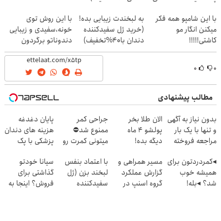
با این شامپو همه فکر
به لبخندت زیبایی بده!
با این روش توی
میکنن انگار مو
(خرید ژل سفیدکننده
خونه،سفیدی و زیبایی
کاشتی!!!!!
دندان با40%تخفیف)
دندوناتو برگردون
(40%off)
۰
۰
مطالب پیشنهادی
بدون نیاز به آگهی
الان طلا بخر
جراحی کمر
پایان دغدغه
و تنها با یک بار
پولشو 4 ماه
ممنوع شد⛔
هزینه های دندان
مراجعه فروخته
دیگه بده!
میتونی کمرت رو
پزشکی با پک
شد
سرمایه‌گذاری طلا
در منزل درمان
سفید کننده
◂کمردردتون برای
مسیر همراهی و
با اعتماد بنفس
سیانا خودتو
با اقساط بی‌بهره
کنی! 👈🏻
خانگی
همیشه خوب
گزارش عملکرد
لبخند بزن (ژل
گذاشتی برای
پرسش‌نامه
شد؟ ◂بله!
گروه اسنپ در
سفیدکننده
فروش؟ اینجا به
(پرسش‌نامه رو پر
۱۴۰۴
دندان40%تخفیف)
راحتی بفروش
کن)