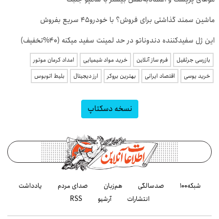
ماشین سمند گذاشتی برای فروش؟ با خودرو45 سریع بفروش
این ژل سفیدکننده دندوناتو در حد لمینت سفید میکنه (40%تخفیف)
بازرسی جرثقیل
فرم ساز آنلاین
خرید مواد شیمیایی
امداد کرمان موتور
خرید یوسی
اقتصاد ایرانی
بهترین بروکر
ارز دیجیتال
بلیط اتوبوس
نسخه دسکتاپ
شبکه۱۰۰
صدسالگی
هم‌زبان
صدای مردم
یادداشت
انتشارات
آرشیو
RSS