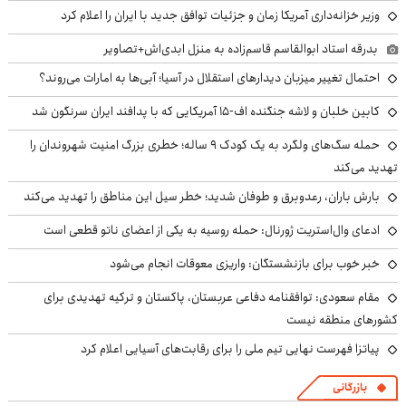
وزیر خزانه‌داری آمریکا زمان و جزئیات توافق جدید با ایران را اعلام کرد
بدرقه استاد ابوالقاسم قاسم‌زاده به منزل ابدی‌اش+تصاویر
احتمال تغییر میزبان دیدارهای استقلال در آسیا؛ آبی‌ها به امارات می‌روند؟
کابین خلبان و لاشه جنگنده اف-۱۵ آمریکایی که با پدافند ایران سرنگون شد
حمله سگ‌های ولگرد به یک کودک ۹ ساله؛ خطری بزرگ امنیت شهروندان را
تهدید می‌کند
بارش باران، رعدوبرق و طوفان شدید؛ خطر سیل این مناطق را تهدید می‌کند
ادعای وال‌استریت ژورنال: حمله روسیه به یکی از اعضای ناتو قطعی است
خبر خوب برای بازنشستگان: واریزی معوقات انجام می‌شود
مقام سعودی: توافقنامه دفاعی عربستان، پاکستان و ترکیه تهدیدی برای
کشورهای منطقه نیست
پیاتزا فهرست نهایی تیم ملی را برای رقابت‌های آسیایی اعلام کرد
بازرگانی