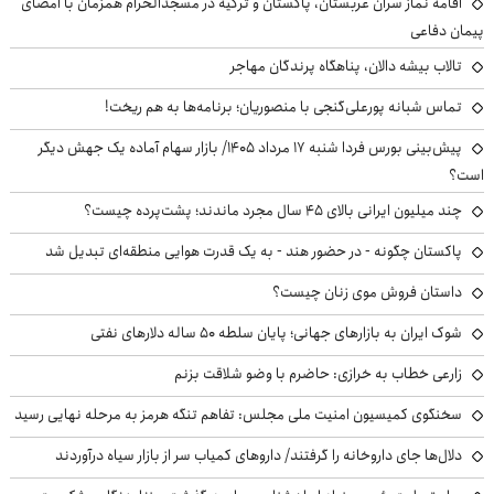
اقامه نماز سران عربستان، پاکستان و ترکیه در مسجدالحرام همزمان با امضای
پیمان دفاعی
تالاب بیشه دالان، پناهگاه پرندگان مهاجر
تماس شبانه پورعلی‌گنجی با منصوریان؛ برنامه‌ها به هم ریخت!
پیش‌بینی بورس فردا شنبه ۱۷ مرداد ۱۴۰۵/ بازار سهام آماده یک جهش دیگر
است؟
چند میلیون ایرانی بالای ۴۵ سال مجرد ماندند؛ پشت‌پرده چیست؟
پاکستان چگونه - در حضور هند - به یک قدرت هوایی منطقه‌ای تبدیل شد
داستان فروش موی زنان چیست؟
شوک ایران به بازارهای جهانی؛ پایان سلطه ۵۰ ساله دلارهای نفتی
زارعی خطاب به خرازی: حاضرم با وضو شلاقت بزنم
سخنگوی کمیسیون امنیت ملی مجلس: تفاهم تنگه هرمز به مرحله نهایی رسید
دلال‌ها جای داروخانه را گرفتند/ داروهای کمیاب سر از بازار سیاه درآوردند