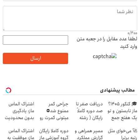
0
/
400
لطفا عدد مقابل را در جعبه متن
وارد کنید
ارسال
مطالب پیشنهادی
🎓 کنکور ۱۴۰5؟
دریافت صفر تا
جراحی کمر
اشتراک الماس
ماز تابستون و تو
صد دوره کاملاً
ممنوع شد⛔
ماز: یادگیری
یک هفتع جمع
رایگان ( رشته
میتونی کمرت رو
بدون محدودیت
میکنه 🏆
ریاضی، تجربی،
در منزل درمان
تا کنکور
🚀 می‌خوای مثل
مسیر همراهی و
دوره کاملا رایگان
اشتراک الماس
انسانی)
کنی! 👈🏻
رتبه برترا
گزارش عملکرد
گروه آموزشی ماز
ماز: موفقیت به
پرسش‌نامه