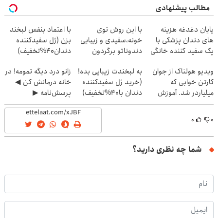
مطالب پیشنهادی
پایان دغدغه هزینه
با این روش توی
با اعتماد بنفس لبخند
های دندان پزشکی با
خونه،سفیدی و زیبایی
بزن (ژل سفیدکننده
پک سفید کننده خانگی
دندوناتو برگردون
دندان40%تخفیف)
(40%off)
ویدیو هولناک از جوان
به لبخندت زیبایی بده!
زانو درد دیگه تمومه! در
کارتن خوابی که
(خرید ژل سفیدکننده
خانه درمانش کن ◀
میلیاردر شد. آموزش
دندان با40%تخفیف)
پرسش‌نامه ▶
رایگان
۰
۰
شما چه نظری دارید؟