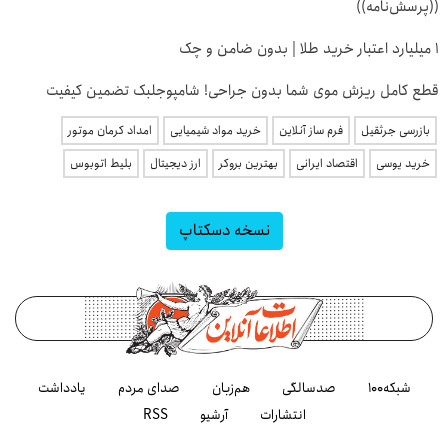
((پرسش‌نامه))
۱ میلیارد اعتبار خرید طلا | بدون ضامن و چک
قطع کامل ریزش موی شما بدون جراحی! شامپوجلبک تضمین کیفیت
بازرسی جرثقیل
فرم ساز آنلاین
خرید مواد شیمیایی
امداد کرمان موتور
خرید یوسی
اقتصاد ایرانی
بهترین بروکر
ارز دیجیتال
بلیط اتوبوس
نسخه دسکتاپ
شبکه۱۰۰
صدسالگی
هم‌زبان
صدای مردم
یادداشت
انتشارات
آرشیو
RSS