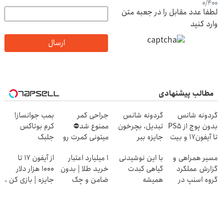
0
/
400
لطفا عدد مقابل را در جعبه متن
وارد کنید
ارسال
مطالب پیشنهادی
گردونه شانس
گردونه شانس
جراحی کمر
بمب جوانساز!
بدون پوچ از PS5
تبدیل، بچرخون
ممنوع شد⛔
کرم بوتاکس
تا آیفون17 و بیت
جایزه ببر
میتونی کمرت رو
جلبک
کوین 🔥
در منزل درمان
اسپیرولینا50%تخفیف
مسیر همراهی و
با این نوشیدنی
۱ میلیارد اعتبار
از آیفون 17 تا
کنی! 👈🏻
گزارش عملکرد
گیاهی کبدت
خرید طلا | بدون
1000 هزار دلار
پرسش‌نامه
گروه اسنپ در
همیشه
ضامن و چک
جایزه | بازی کن ،
۱۴۰۴
پرقدرته55%تخفیف
گردونه بچرخون