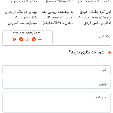
پک سفید کننده خانگی
دندان40%تخفیف)
دندوناتو برگردون
(40%off)
این کرم جلبک، جوری
به لبخندت زیبایی بده!
ویدیو هولناک از جوان
چروکاتو صاف میکنه که
(خرید ژل سفیدکننده
کارتن خوابی که
انگار بوتاکس کردی!
دندان با40%تخفیف)
میلیاردر شد. آموزش
(تخفیف ویژه)
رایگان
۰
۰
شما چه نظری دارید؟