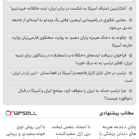
آشکارترین اعتراف آمریکا به شکست در برابر ایران؛ ایده خلاقانه خریداریم!
مجتبی شکوری در راهپیمایی اربعین؛ وقتی یک ویدئو به آیینه‌ای از جامعه
تبدیل می‌شود
چگونه به «جنگ هرمز» پایان دهیم؛ به روایت سخنگوی فارسی‌زبان وزارت
خارجه آمریکا
فراخوان دریافت ایده‌های «خلاقانه و نامتعارف» در پنتاگون برای تنبیه
ایران؛ کفگیر ترامپ به ته دیگ خورد!
ترامپ در حال تکرار کارزار فاجعه‌بار آمریکا در افغانستان - این بار در ایران -
است
چرا ترامپ حمله به ایران را متوقف کرد؛ موضع ایران و آمریکا در قبال
«توافق» چیست؟
مطالب پیشنهادی
پایان دغدغه هزینه
با اعتماد بنفس لبخند
با این روش توی
های دندان پزشکی با
بزن (ژل سفیدکننده
خونه،سفیدی و زیبایی