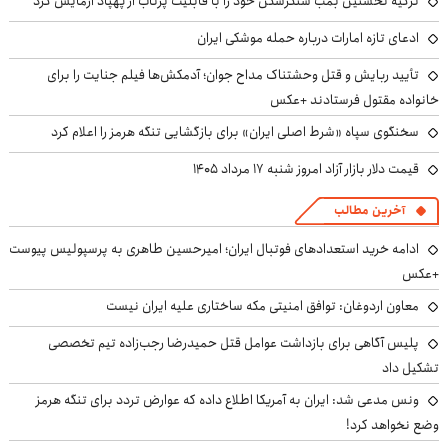
ترکیه نخستین بمب سنگرشکن خود را با قابلیت پرتاب از پهپاد آزمایش کرد
ادعای تازه امارات درباره حمله موشکی ایران
تأیید ربایش و قتل وحشتناک مداح جوان؛ آدمکش‌ها فیلم جنایت را برای
خانواده مقتول فرستادند +عکس
سخنگوی سپاه «شرط اصلی ایران» برای بازگشایی تنگه هرمز را اعلام کرد
قیمت دلار بازار آزاد امروز شنبه ۱۷ مرداد ۱۴۰۵
آخرین مطالب
ادامه خرید استعدادهای فوتبال ایران؛ امیرحسین طاهری به پرسپولیس پیوست
+عکس
معاون اردوغان: توافق امنیتی مکه ساختاری علیه ایران نیست
پلیس آگاهی برای بازداشت عوامل قتل حمیدرضا رجب‌زاده تیم تخصصی
تشکیل داد
ونس مدعی شد: ایران به آمریکا اطلاع داده که عوارض تردد برای تنگه هرمز
وضع نخواهد کرد!