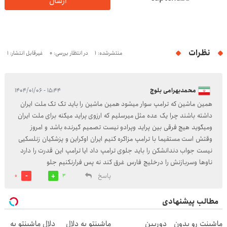
ارسال
نظرات
منتشرشده: 1
در انتظار بررسی: 0
غیرقابل انتشار: 1
محمدبهرامی بلوچ
۱۵:۴۴ - ۱۴۰۴/۰۱/۰۶
همین ماشین که ترامپ سوار میشود همین ماشین را باید تک تک ملت ایران
داشته باشند چرا یک عده مثل میرسلیم که ارزوی پراید میکنه برای ملت ایران
ومیگوید هیچ فرقی بین پراید وپرادو نیست تصمیم گیرنده باشد و امروز
وقتش است مستقیما با ترامپ مزاکره کنیم ایران اوکراین و پزشکیان زنلسکیی
نیست جواب دندانشکن را باید جلوی ترامپ داد ایا ترامپ این قدرت را دارد
ناوها وسربازنش را درخلیج فارس غرق کند نه پس فرارنکنیم جلو
پاسخ
0
3
مطالب پیشنهادی
ماشینت رو بدون
دوربین
ماشینتو به دلال
دلال ماشینتو به