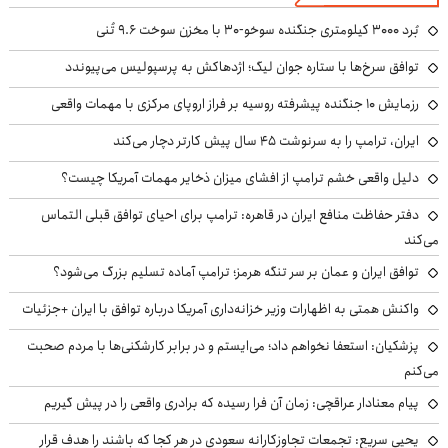
بُرد ۳۰۰۰ کیلومتری جنگنده سوخو-۳۰ با مخزن سوخت ۹.۶ تُنی
توافق سرخ‌ها با ستاره جوان لیگ؛ اژدهاکش به پرسپولیس می‌پیوندد
رزمایش ۱۰ جنگنده پیشرفته روسیه بر فراز اروپای مرکزی با مهمات واقعی
ایران، ترامپ را به سرنوشت ۴۵ سال پیش کارتر دچار می‌کند
دلیل واقعی خشم ترامپ از افشای میزان ذخایر مهمات آمریکا چیست؟
دفتر حفاظت منافع ایران در قاهره: ترامپ برای احیای توافق قبلی التماس
می‌کند
توافق ایران و عمان بر سر تنگه هرمز؛ ترامپ آماده تسلیم بزرگ می‌شود؟
واکنش همتی به اظهارات وزیر خزانه‌داری آمریکا درباره توافق با ایران +جزئیات
پزشکیان: استعفا نخواهم داد؛ می‌ایستم و در برابر کارشکنی‌ها با مردم صحبت
می‌کنم
پیام معنادار عراقچی: زمان آن فرا رسیده که برادری واقعی را در پیش گیریم
یحیی سریع: تجمعات تجاوزکارانه سعودی در هر کجا که باشند را هدف قرار