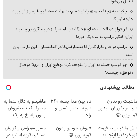
تبدیل می‌شود
چگونه به «جنگ هرمز» پایان دهیم؛ به روایت سخنگوی فارسی‌زبان وزارت
خارجه آمریکا
فراخوان دریافت ایده‌های «خلاقانه و نامتعارف» در پنتاگون برای تنبیه
ایران؛ کفگیر ترامپ به ته دیگ خورد!
ترامپ در حال تکرار کارزار فاجعه‌بار آمریکا در افغانستان - این بار در ایران -
است
چرا ترامپ حمله به ایران را متوقف کرد؛ موضع ایران و آمریکا در قبال
«توافق» چیست؟
مطالب پیشنهادی
ماشینت رو بدون
دوربین مداربسته 360
ماشینتو به دلال نده! به
دردسر بفروش | بدون
درجه | نصب آسان و
مصرف کننده بفروش!
کمسیون 😍
راحت
بدون پاسخ به یک
تماس
دلال ماشینتو به قیمت
فروش خودرو بدون
مسیر همراهی و گزارش
نمیخره! بیا اینجا به
کمیسیون 😍
عملکرد گروه اسنپ در