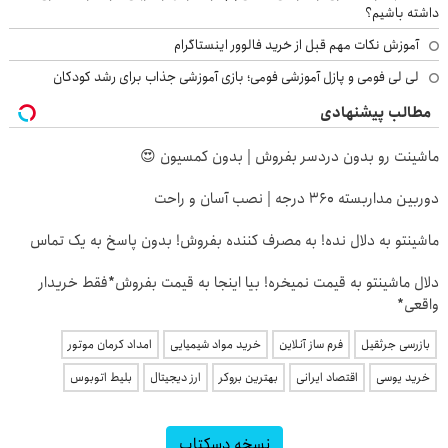
داشته باشیم؟
آموزش نکات مهم قبل از خرید فالوور اینستاگرام
لی لی فومی و پازل آموزشی فومی؛ بازی آموزشی جذاب برای رشد کودکان
مطالب پیشنهادی
ماشینت رو بدون دردسر بفروش | بدون کمسیون 😍
دوربین مداربسته 360 درجه | نصب آسان و راحت
ماشینتو به دلال نده! به مصرف کننده بفروش! بدون پاسخ به یک تماس
دلال ماشینتو به قیمت نمیخره! بیا اینجا به قیمت بفروش*فقط خریدار
واقعی*
بازرسی جرثقیل
فرم ساز آنلاین
خرید مواد شیمیایی
امداد کرمان موتور
خرید یوسی
اقتصاد ایرانی
بهترین بروکر
ارز دیجیتال
بلیط اتوبوس
نسخه دسکتاپ