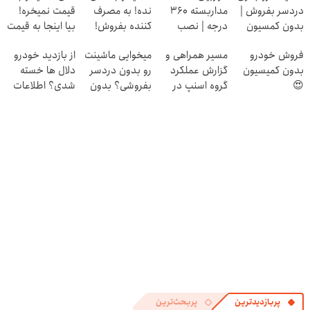
دردسر بفروش |
مداربسته 360
نده! به مصرف
قیمت نمیخره!
بدون کمسیون
درجه | نصب
کننده بفروش!
بیا اینجا به قیمت
😍
آسان و راحت
بدون پاسخ به
بفروش*فقط
فروش خودرو
مسیر همراهی و
میخوایی ماشینت
از بازدید خودرو
یک تماس
خریدار واقعی*
بدون کمیسیون
گزارش عملکرد
رو بدون دردسر
دلال ها خسته
😍
گروه اسنپ در
بفروشی؟ بدون
شدی؟ اطلاعات
۱۴۰۴
کمیسیون
ماشینت رو اینجا
ثبت کن
پربازدیدترین
پربحث‌ترین