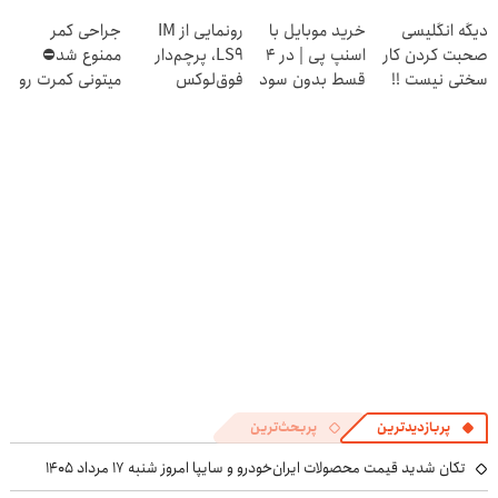
رسماً وارد بازار
کوین 🔥
🤑💲
دیگه انگلیسی
خرید موبایل با
رونمایی از IM
جراحی کمر
ایران شد
صحبت کردن کار
اسنپ پی | در ۴
LS9، پرچم‌دار
ممنوع شد⛔
سختی نیست !!
قسط بدون سود
فوق‌لوکس
میتونی کمرت رو
و کارمزد!
EREV وارد بازار
در منزل درمان
ایران شد
کنی! 👈🏻
پرسش‌نامه
پربازدیدترین
پربحث‌ترین
تکان شدید قیمت محصولات ایران‌خودرو و سایپا امروز شنبه ۱۷ مرداد ۱۴۰۵