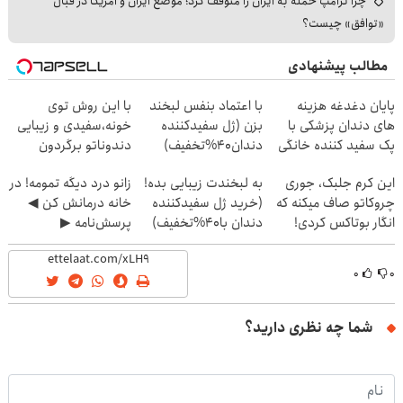
چرا ترامپ حمله به ایران را متوقف کرد؛ موضع ایران و آمریکا در قبال
«توافق» چیست؟
مطالب پیشنهادی
پایان دغدغه هزینه
با اعتماد بنفس لبخند
با این روش توی
های دندان پزشکی با
بزن (ژل سفیدکننده
خونه،سفیدی و زیبایی
پک سفید کننده خانگی
دندان40%تخفیف)
دندوناتو برگردون
(40%off)
این کرم جلبک، جوری
به لبخندت زیبایی بده!
زانو درد دیگه تمومه! در
چروکاتو صاف میکنه که
(خرید ژل سفیدکننده
خانه درمانش کن ◀
انگار بوتاکس کردی!
دندان با40%تخفیف)
پرسش‌نامه ▶
(تخفیف ویژه)
۰
۰
شما چه نظری دارید؟