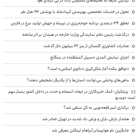
نزدیکی مارها به محیط‌های مسکونی اراک در پی گرمای هوا
تحول در خدمات تخصصی بهزیستی کرمانشاه با پوشش ۱۹۲ هزار نفر
تحقق ۱۲۴ درصدی برنامه جوجه‌ریزی در تیرماه و جهش تولید مرغ در فارس
درگذشت رئیس دفتر نمایندگی وزارت خارجه در همدان بر اثر سانحه
صادرات کشاورزی گلستان از مرز ۴۲ میلیون دلار گذشت
اجرای نمایش کمدی «سبیل السلطنه» در سنگلج
«توافق مکه» آغاز شکل‌گیری «ناتوی اسلامی» است؟
ماهی‌های وحشی می‌توانند انسان‌ها را از یکدیگر تشخیص دهند؟
پزشکیان: کمک خبرنگاران در ایجاد انسجام و حدت در داخل کشور بسیار مهم
است +ویدیو
برکناری امیر قلعه‌نویی به کل منتفی شد؟
هشدار بارش باران و وزش باد شدید در تهران صادر شد
جایگزین ناو هواپیمابر آبراهام لینکلن معرفی شد