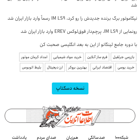
شد
نیکاموتور برگ برنده جدیدش را رو کرد، IM LS9 رسماً وارد بازار ایران شد
رونمایی از IM LS9، پرچم‌دار فوق‌لوکس EREV وارد بازار ایران شد
با دوره جامع لینگانو از این به بعد انگلیسی صحبت کن
بازرسی جرثقیل
فرم ساز آنلاین
خرید مواد شیمیایی
امداد کرمان موتور
خرید یوسی
اقتصاد ایرانی
بهترین بروکر
ارز دیجیتال
بلیط اتوبوس
نسخه دسکتاپ
شبکه۱۰۰
صدسالگی
هم‌زبان
صدای مردم
یادداشت