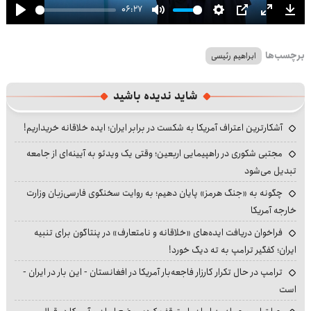
06:27
Play
Mute
Settings
PIP
Enter
Dow
fullscre
برچسب‌ها
ابراهیم رئیسی
شاید ندیده باشید
آشکارترین اعتراف آمریکا به شکست در برابر ایران؛ ایده خلاقانه خریداریم!
مجتبی شکوری در راهپیمایی اربعین؛ وقتی یک ویدئو به آیینه‌ای از جامعه
تبدیل می‌شود
چگونه به «جنگ هرمز» پایان دهیم؛ به روایت سخنگوی فارسی‌زبان وزارت
خارجه آمریکا
فراخوان دریافت ایده‌های «خلاقانه و نامتعارف» در پنتاگون برای تنبیه
ایران؛ کفگیر ترامپ به ته دیگ خورد!
ترامپ در حال تکرار کارزار فاجعه‌بار آمریکا در افغانستان - این بار در ایران -
است