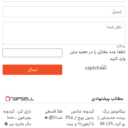
0
/
400
لطفا عدد مقابل را در جعبه متن
وارد کنید
ارسال
مطالب پیشنهادی
نیکاموتور برگ
گردونه شانس
طلا قسطی
بازی کن ، گردونه
برنده جدیدش را
بدون پوچ از PS5
شد!!!!💰🔥
بچرخون ، 1000
رو کرد، IM LS9
تا آیفون17 و بیت
دلار جایزه ببر 💲