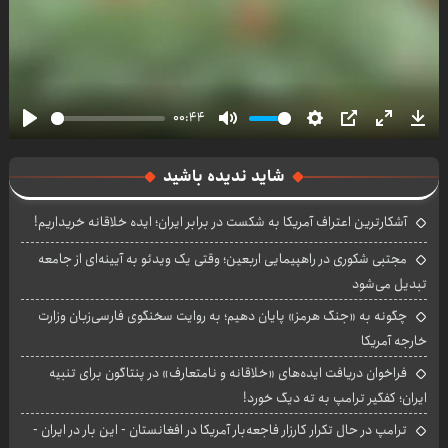
00:44
Play
Mute
Settings
PIP
Enter
Dow
fullscre
شاید ندیده باشید
آشکارترین اعتراف آمریکا به شکست در برابر ایران؛ ایده خلاقانه خریداریم!
مجتبی شکوری در راهپیمایی اربعین؛ وقتی یک ویدئو به آیینه‌ای از جامعه
تبدیل می‌شود
چگونه به «جنگ هرمز» پایان دهیم؛ به روایت سخنگوی فارسی‌زبان وزارت
خارجه آمریکا
فراخوان دریافت ایده‌های «خلاقانه و نامتعارف» در پنتاگون برای تنبیه
ایران؛ کفگیر ترامپ به ته دیگ خورد!
ترامپ در حال تکرار کارزار فاجعه‌بار آمریکا در افغانستان - این بار در ایران -