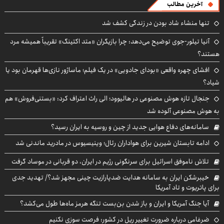
آخرین مطالب
تنها منشاء شاد بودن در زندگی کشف شد
آنیا تیلور-جوی توضیح می‌دهد: چرا بازیگران «متد اکتینگ» تقریباً همیشه مرد
هستند؟
افشای چهره واقعی «بودای جادویی» در یک فیلم؛ ماساژور نازی‌ها قهرمان بود یا
شیاد؟
جنجال تازه هوش مصنوعی در هالیوود؛ الی راث اعتراف کرد: «بستنی‌فروش» هم
به هوش مصنوعی آلوده شد
سامانه‌های دفاع هوایی جدید از چین و روسیه به ایران رسید؟
ادامه تابستان شیرین برای هواداران رئال؛ وینیسیوس در مادرید ماندنی شد
تلاش ناموفق اسرائیل برای سرنگونی رژیم در ایران، دو قربانی در موساد گرفت
خیبرشکن ایران به سامانه هدایت ضدپارازیت چینی مجهز شد؟/ تهدید جدی
برای پاتریوت و تاد آمریکا
آیا جنگ آمریکا و ایران و باز شدن بن‌بست تنگه هرمز ماه‌ها طول می‌کشد؟
ضرغامی درباره ضرورت تغییر ریل در کشور: فرصت سوزی نکنیم