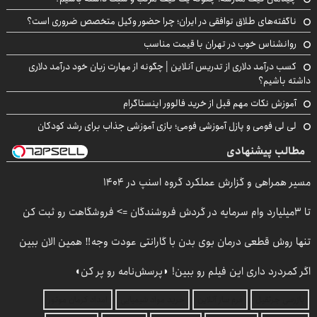
ناگفته‌های طلاق توافقی در ایران؛ چرا حضور وکیل متخصص ضروری است؟
روانشناس خوب در تهران با قیمت مناسب
کسب درآمد دلاری از تدریس آنلاین | چگونه از مهارت زبان خود درآمد دلاری
داشته باشیم؟
آموزش نکات مهم قبل از خرید فالوور اینستاگرام
لی لی فومی و پازل آموزشی فومی؛ بازی آموزشی جذاب برای رشد کودکان
مطالب پیشنهادی
مسیر همراهی و گزارش عملکرد گروه اسنپ در ۱۴۰۴
تا 3میلیارد وام سرمایه در گردش فروشندگان => فروشگاهت رو ثبت کن
تنها روش قطعی درمان بوی بدن با گارانتی عودت وجه‼️ همین الان ببین
اگر کمردرد داری این فیلم رو ببین! ◗پرسش‌نامه رو پر کن◖
بازرسی جرثقیل
فرم ساز آنلاین
خرید مواد شیمیایی
امداد کرمان موتور