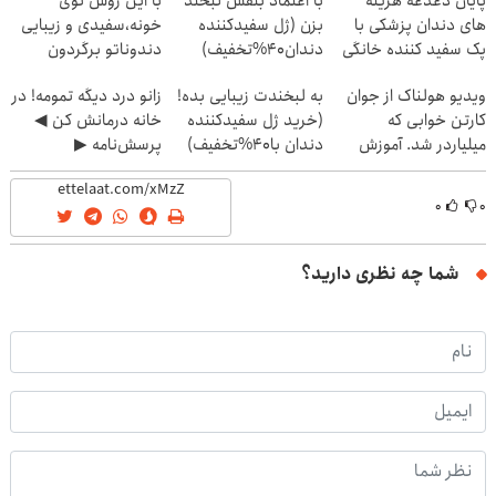
پایان دغدغه هزینه
با اعتماد بنفس لبخند
با این روش توی
های دندان پزشکی با
بزن (ژل سفیدکننده
خونه،سفیدی و زیبایی
پک سفید کننده خانگی
دندان40%تخفیف)
دندوناتو برگردون
(40%off)
ویدیو هولناک از جوان
به لبخندت زیبایی بده!
زانو درد دیگه تمومه! در
کارتن خوابی که
(خرید ژل سفیدکننده
خانه درمانش کن ◀
میلیاردر شد. آموزش
دندان با40%تخفیف)
پرسش‌نامه ▶
رایگان
۰
۰
شما چه نظری دارید؟