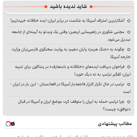
شاید ندیده باشید
آشکارترین اعتراف آمریکا به شکست در برابر ایران؛ ایده خلاقانه خریداریم!
مجتبی شکوری در راهپیمایی اربعین؛ وقتی یک ویدئو به آیینه‌ای از جامعه
تبدیل می‌شود
چگونه به «جنگ هرمز» پایان دهیم؛ به روایت سخنگوی فارسی‌زبان وزارت
خارجه آمریکا
فراخوان دریافت ایده‌های «خلاقانه و نامتعارف» در پنتاگون برای تنبیه
ایران؛ کفگیر ترامپ به ته دیگ خورد!
ترامپ در حال تکرار کارزار فاجعه‌بار آمریکا در افغانستان - این بار در ایران -
است
چرا ترامپ حمله به ایران را متوقف کرد؛ موضع ایران و آمریکا در قبال
«توافق» چیست؟
مطالب پیشنهادی