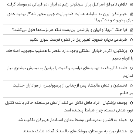
تلاش ناموفق اسرائیل برای سرنگونی رژیم در ایران، دو قربانی در موساد گرفت
خیبرشکن ایران به سامانه هدایت ضدپارازیت چینی مجهز شد؟/ تهدید جدی
برای پاتریوت و تاد آمریکا
آیا جنگ آمریکا و ایران و باز شدن بن‌بست تنگه هرمز ماه‌ها طول می‌کشد؟
ضرغامی درباره ضرورت تغییر ریل در کشور: فرصت سوزی نکنیم
پزشکیان: اگر در خیابان مشکلی وجود دارد مقصر ما هستیم؛ مجبوریم اصلاحات
را انجام دهیم
طعنه قالیباف به تهدیدهای ترامپ: واقعیت را بپذیر/ به نمایش بیشتری نیاز
نداریم
نخستین واکنش عالیشاه پس از جدایی از پرسپولیس: از هواداران حلالیت
می‌طلبم
یوسف پزشکیان: افراد عاقل تلاش می‌کنند آرامش در منطقه حاکم باشد؛ کنترل
تورم شدنی نیست، چون شرایط پیچیده است
حمله به قشم و بندرعباس توسط معاون استاندار هرمزگان تکذیب شد
هشدار یمن به عربستان: موشک‌های بالستیک آماده شلیک هستند