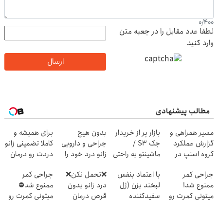
0
/
400
لطفا عدد مقابل را در جعبه متن
وارد کنید
ارسال
مطالب پیشنهادی
مسیر همراهی و
بازار پر از خریدار
بدون هیچ
برای همیشه و
گزارش عملکرد
جک S3 /
جراحی و دارویی
کاملا تضمینی زانو
گروه اسنپ در
ماشینتو به راحتی
زانو درد خود را
دردت رو درمان
۱۴۰۴
بفروش
درمان کنید ◀
کن ◀ پرسش
جراحی کمر
با اعتماد بنفس
❌تحمل نکن❌
جراحی کمر
پرسش نامه ▶
نامه ▶
ممنوع شد!
لبخند بزن (ژل
درد زانو بدون
ممنوع شد⛔
میتونی کمرت رو
سفیدکننده
قرص درمان
میتونی کمرت رو
در منزل درمان
دندان40%تخفیف)
میشه (پرسشنامه
در منزل درمان
کنی!
رو پر کن)
کنی! 👈🏻