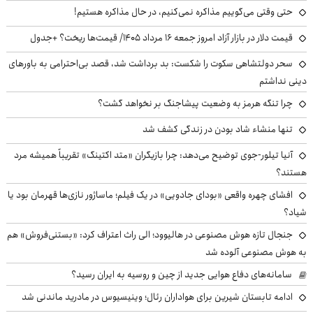
حتی وقتی می‌گوییم مذاکره نمی‌کنیم، در حال مذاکره هستیم!
قیمت دلار در بازار آزاد امروز جمعه ۱۶ مرداد ۱۴۰۵/ قیمت‌ها ریخت؟ +جدول
سحر دولتشاهی سکوت را شکست: بد برداشت شد، قصد بی‌احترامی به باورهای
دینی نداشتم
چرا تنگه هرمز به وضعیت پیشاجنگ بر نخواهد گشت؟
تنها منشاء شاد بودن در زندگی کشف شد
آنیا تیلور-جوی توضیح می‌دهد: چرا بازیگران «متد اکتینگ» تقریباً همیشه مرد
هستند؟
افشای چهره واقعی «بودای جادویی» در یک فیلم؛ ماساژور نازی‌ها قهرمان بود یا
شیاد؟
جنجال تازه هوش مصنوعی در هالیوود؛ الی راث اعتراف کرد: «بستنی‌فروش» هم
به هوش مصنوعی آلوده شد
سامانه‌های دفاع هوایی جدید از چین و روسیه به ایران رسید؟
ادامه تابستان شیرین برای هواداران رئال؛ وینیسیوس در مادرید ماندنی شد