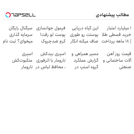
مطالب پیشنهادی
۱ میلیارد اعتبار
این گیاه دریایی
فرمول جوانسازی
سیگنال رایگان
خرید قسطی طلا
پوستت رو طوری
پوست لو رفت!
سرمایه گذاری
| ۱۸ ماهه پرداخت
صاف میکنه انگار
کرم ضدچروک
میخوای؟ ثبت نام
کن
20سال جوون
جلبک با تخفیف
کن
قیمت روز آهن
مسیر همراهی و
اسپری بیدکش
اسپری
شدی🔥
آلات ساختمانی و
گزارش عملکرد
تارومار با اثرفوری
عنکبوت‌‌کش
صنعتی
گروه اسنپ در
، محافظ لباس در
تارومار
۱۴۰۴
مقابل بید
ازبین‌برنده انواع
عنکبوت