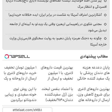
پیر شدن اصلاً خوشایند نیست؛ گفته‌های نویسنده «بازی تاج‌وتخت» درباره
افسردگی و انتظار مرگ
آشکارترین اعتراف آمریکا به شکست در برابر ایران؛ ایده خلاقانه خریداریم!
مجتبی شکوری در راهپیمایی اربعین؛ وقتی یک ویدئو به آیینه‌ای از جامعه
تبدیل می‌شود
چگونه به «جنگ هرمز» پایان دهیم؛ به روایت سخنگوی فارسی‌زبان وزارت
خارجه آمریکا
مطالب پیشنهادی
پایان دغدغه هزینه
بهترین قیمت داروهای
1 میلیون تومان تخفیف
های دندان پزشکی با
لاغری، با ۱ میلیون
خرید داروهای لاغری با
پک سفید کننده خانگی
تخفیف و ارسال از
ارسال از داروخانه و پک
داروخانه‌
یخ!
بهترین داروهای لاغری
با اعتماد بنفس لبخند
با این روش توی
برای شروع کاهش وزن،
بزن (ژل سفیدکننده
خونه،سفیدی و زیبایی
ارسال از داروخانه های
دندان40%تخفیف)
دندوناتو برگردون
نزدیکت!
(40%off)