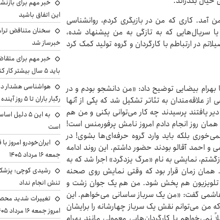
خیال بگذراند.
خبر مهم برای بازنش
این اتفاق باشید
 من آمد. کاری که من در بازیگری کردم، روانشناسی
سخنان متناقض ترامپ 
یا سریال‌هایی که به تازگی به من پیشنهاد شده،
خبرساز شد
اتم در ارتباطم با کارگردان و گروه تولید کمک کرد
خبر مهم برای متقاض
باید ۵ سال بیشتر کار کنند
هواشناسی هشدار داد
ا بهرام بیضایی توضیح داد: «من دانشجو بودم و در
رگبار باران تا ۵ روز آینده
ز علاقه‌مندان به تئاتر تشکیل شد که یکی از آنها
یر یافتند پرسیدند چه کار می‌توانی بکنی و من هم
به این ۵ دلیل
ه همان روز انجام دادم امروز نامش پرفورمنس است!
است
‌خوری بلکه باید وارد گروه حرفه‌ای‌ها بشوی! در
ایران‌خودرو امروز با
 و احمد آقالو بودند حضور داشتم. این روند ادامه
جمعه ۱۶ مرداد ۱۴۰۵
ز فرانسه بازگشتم، نمایشی به نام «مرگ یزدگرد» اجرا شد که به
رشیدی کوچی: پزشکیا
. همان زمان قرار بود که وقتی نمایش روی صحنه
 از تلویزیون هم پخش شود. من هم یک جوان زشت و
تنش انجام نداد
 هاشمی گفت: «من یک سرباز ساسانی می‌خواهم. این
تغییرات شدید محصو
 من می‌توانم نقش یک سرباز چهارشانه را برایشان
امروز جمعه ۱۶ مرداد ۱۴۰۵ را ببینند
 نمی‌خواهم با کارگردان‌هایی معمولی مانند بهرام