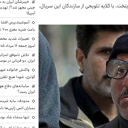
خیبرشکن ایران به س
خت، با گلایه تلویحی از سازندگان این سریال،
چینی مجهز شد؟/ تهدید 
آمریکا
آسوشیتدپرس افشا ک
باعث ضربه مغزی ۷۰۰ نظامی آمریکایی شد
تغییرات شدید محصو
امروز جمعه ۱۶ مرداد ۱۴۰۵ را ببینند
تلاش ناموفق اسرائی
ایران، دو قربانی در موس
واکنش خانواده شهید 
کوثری: شهدا هیچ تلفن 
سامانه‌های دفاع هو
ایران رسید؟
مدودف: مایه شرمسا
بمباران اتمی ژاپنی‌ها نام
تنها منشاء شاد بو
سحر دولتشاهی سکو