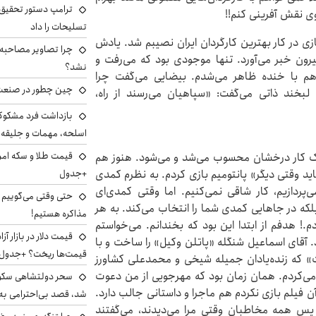
ترامپ دستور تحقیق 
وی نقش آفرینی کنم!!
تسلیحات را داد
زی در کار بهترین کارگردان ایران نصیبم شد. یادش
چرا تصاویر مصاحبه‌
یرون خبر می‌آورد. تنها موجودی بود که می‌رفت و
نشد؟
هم با خنده ظاهر می‌شدم. بیضایی می‌گفت چرا
چین چطور در صنعت
بخند ذاتی می‌گفت: «سپاهیان می‌رسند از راه،
بازداشت فرد مشکوک 
اسلحه، مهمات و جلیق
 یک کار درخشان محسوب می‌شد و می‌شود. هنوز هم
+جدول
اید وقتی دیگر» پانتومیم بازی کردم. به نظرم کمدی
پردازیم، کار شاقی نمی‌کنیم. اما وقتی کمدی‌ای
حتی وقتی می‌گوییم م
بلکه در جاهایی کمدی شما را انتخاب می‌کند. به هر
مذاکره هستیم!
! هدفم از ابتدا این بود که بخندانم. می‌خواستم
. آقای اسماعیل شنگله «پاتلن وکیل» را ساخت و با
قیمت‌ها ریخت؟ +جدول
ت» که زنده‌یادان جمیله شیخی و محمدعلی کشاورز
می‌کردم. همان زمان بود که مهرجویی از من دعوت
سحر دولتشاهی سکو
 آن فیلم بازی نکردم هم ماجرا و داستانی جالب دارد.
شد، قصد بی‌احترامی به 
پس همه مخاطبان وقتی مرا می‌دیدند، می‌گفتند