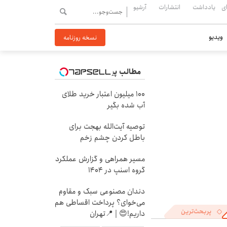
ی
یادداشت
انتشارات
آرشیو
ویدیو
نسخه روزنامه
مطالب پیشنهادی
100 میلیون اعتبار خرید طلای
آب شده بگیر
توصیه آیت‌الله بهجت برای
باطل کردن چشم زخم
مسیر همراهی و گزارش عملکرد
گروه اسنپ در ۱۴۰۴
دندان مصنوعی سبک و مقاوم
می‌خوای؟ پرداخت اقساطی هم
پربحث‌ترین
داریم!😍 | 📍تهران