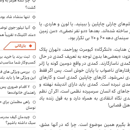
چرا تنگه هرمز به و
گشت؟
تنها منشاء شاد بو
های چارلی چاپلین را ببینید. یا لورن و هاردی. یا
آنیا تیلور-جوی توضی
 ساخته شده‌اند. بعدها «دو نفر نصفی»، «من زمین
«متد اکتینگ» تقریباً 
بازرگانی
دایت، «لنگرگاه» کیومرث پوراحمد، «تهران پلاک
افزود: «بعضی‌ها بدون توجه به تعریف کمدی در حال
ثبت برند یا خرید برن
کسب‌وکار شما مناسب‌ت
دی ناسازگارند. کمدی در واقع دومین گونه یا ژانر
رفتارهای ناصواب با پایان خوش است. پس اگر فقط
بررسی ویژگی های فن
مدی نمی‌شود. کارهای چاپلین کمدی است و کارهای
این ویژگی ها را باید بلد
مدی نبرده است. کمدی باید دارای اندیشه نهفته و
۷ اقدام ضروری پس 
اهای که انسان سرسپرده نظمی است، اگر آن نظم
راهنمای خانواده‌ها
دی نگاه انتقادی به همراه دارد و به قول زنده یاد
راهی مطمئن برای ح
هزل قصابی!
نوسان
چیدمان کیف مدرسه؛
سبک داشته باشیم؟
تباط بگیرم همین موضوع است. چرا که در آنها عشق،