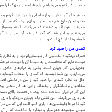
بیضایی کار کنم و می‌خواهم برای فیلمسازان بزرگ فرانس
به هر حال آن نقش سرباز ساسانی را من بازی کردم و با
بخیر، امین تارخ هم بود. من سربازی بودم که هی از ب
خبرهای هولناک و دهشتناک می‌گفت. البته معمولاً 
می‌خندی و این شد که آخر کار هم آن سرباز با آن ل
شمشیرهاشان کج است و...!!»
کمدی من را صید کرد
«مرگ یزدگرد» نخستین کار سینمایی‌ام بود و به نظرم
دوست دارم که علاقه‌مندان به سینما آن را ببینند. در «ش
جدی‌ترین کار جهان است. وقتی به درام‌های عادی می‌
می‌سازیم، این شما نیستید که کمدی را انتخاب کرده‌اید 
حال به نظرم کمدی مرا صید کرد و من در دامش افتادم.
مخاطبان و تماشگران را بخندانم و این هم کار سختی بود
این کار در ایران شناخته شده بود. در «دست بالای دس
هم بازی می‌کردند، من نقش یک چوپان دروغگو را بازی 
کرد تا در «اجاره‌نشین‌ها» بازی کنم. البته این که من در
سپس مجموعه «هوشیار و بیدار» را ساختند که از آن 