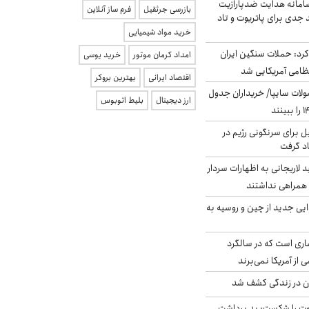
امانه هدایت ضدپارازیت
بازرسی جرثقیل
فرم ساز آنلاین
جدی برای پاتریوت و تاد
خرید مواد شیمیایی
رد: حملات سنگین ایران
امداد کرمان موتور
خرید یوسی
اقتصاد ایرانی
بهترین بروکر
لات سایپا/ خریداران جدول
ارز دیجیتال
بلیط اتوبوس
ل برای سرنگونی رژیم در
اد گرفت
لاریجانی به اظهارات سردار
همراهی نداشتند
ایی جدید از چین و روسیه به
ری است که در سالگرد
ی از آمریکا نمی‌برند
دن در زندگی کشف شد
ت را شکست: بد برداشت