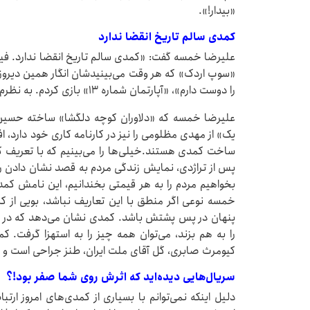
«بیدار!».
کمدی سالم تاریخ انقضا ندارد
علیرضا خمسه گفت: «کمدی سالم تاریخ انقضا ندارد. فیلم‌
«سوپ اردک» که هر وقت می‌بینیدشان انگار همین دیروز
را دوست دارم»، «آپارتمان شماره ۱۳» بازی کردم. به نظرم سینمای دهه ۶۰ و ۷۰ بی تکرار بود.
علیرضا خمسه که «دلاوران کوچه دلگشا» ساخته حسین ه
یک» از مهدی مظلومی را نیز در کارنامه کاری خود دارد، 
ساخت کمدی هستند.خیلی‌ها را می‌بینیم که با تعریف کم
پس از تراژدی، نمایش زندگی مردم به قصد نشان دادن 
بخواهیم مردم را به هر قیمتی بخندانیم، این نامش ک
خمسه نوعی اگر منطق با این تعاریف نباشد، بویی از ک
پنهان در پس پشتش باشد. کمدی نشان می‌دهد که در ج
را به هم بزند، می‌توان همه چیز را به استهزا گرفت. کم
کیومرث صابری، گل آقای ملت ایران، طنز جراحی است و 
سریال‌هایی دیده‌اید که اثرش روی شما صفر بود!؟
دلیل اینکه نمی‌توانم با بسیاری از کمدی‌های امروز ار