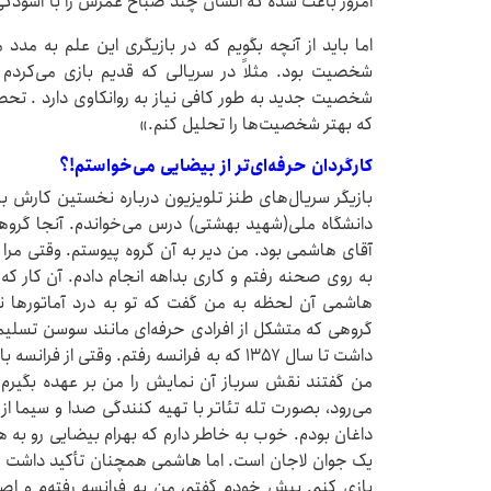
امروز باعث شده که انسان چند صباح عمرش را با آسودگی 
اما باید از آنچه بگویم که در بازیگری این علم به مدد
شخصیت بود. مثلاً در سریالی که قدیم بازی می‌کردم 
شخصیت جدید به طور کافی نیاز به روانکاوی دارد . تحصیل
که بهتر شخصیت‌ها را تحلیل کنم.»
کارگردان حرفه‌ای‌تر از بیضایی می‌خواستم!؟
بازیگر سریال‌های طنز تلویزیون درباره نخستین کارش ب
دانشگاه ملی(شهید بهشتی) درس می‌خواندم. آنجا گروهی ا
آقای هاشمی بود. من دیر به آن گروه پیوستم. وقتی مرا د
به روی صحنه رفتم و کاری بداهه انجام دادم. آن کار ک
هاشمی آن لحظه به من گفت که تو به درد آماتورها نمی
گروهی که متشکل از افرادی حرفه‌ای مانند سوسن تسلیمی
داشت تا سال ۱۳۵۷ که به فرانسه رفتم. وقتی ا
من گفتند نقش سرباز آن نمایش را من بر عهده بگیرم
می‌رود، بصورت تله تئاتر با تهیه کنندگی صدا و سیما
داغان بودم. خوب به خاطر دارم که بهرام بیضایی رو به
یک جوان لاجان است. اما هاشمی همچنان تأکید داشت که
بازی کنم. پیش خودم گفتم، من به فرانسه رفته‌م و اصلاً