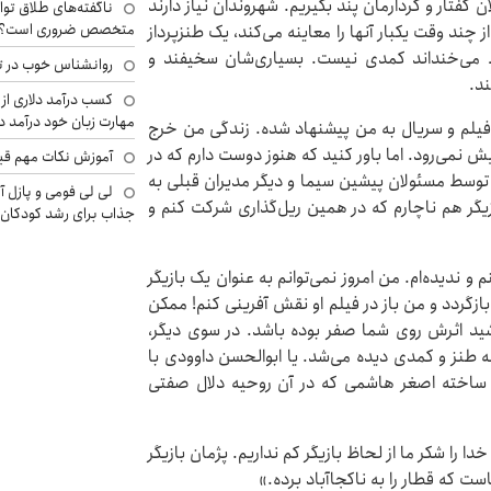
ان گفتار و کردارمان پند بگیریم. شهروندان نیاز دارند
ناگفته‌های طلاق توا
متخصص ضروری است؟
 چند وقت یکبار آنها را معاینه می‌کند، یک طنزپرداز
قط می‌خنداند کمدی نیست. بسیاری‌شان سخیفند و
روانشناس خوب در ت
د.
کسب درآمد دلاری از 
مهارت زبان خود درآمد د
 فیلم و سریال به من پیشنهاد شده. زندگی من خرج
پیش نمی‌رود. اما باور کنید که هنوز دوست دارم که در
آموزش نکات مهم قبل 
توسط مسئولان پیشین سیما و دیگر مدیران قبلی به
لی لی فومی و پازل آ
بازیگر هم ناچارم که در همین ریل‌گذاری شرکت کنم و
جذاب برای رشد کودکان
 و ندیده‌ام. من امروز نمی‌توانم به عنوان یک بازیگر
 بازگردد و من باز در فیلم او نقش آفرینی کنم! ممکن
د اثرش روی شما صفر بوده باشد. در سوی دیگر،
طنز و کمدی دیده می‌شد. یا ابوالحسن داوودی با
» ساخته اصغر هاشمی که در آن روحیه دلال صفتی
را شکر ما از لحاظ بازیگر کم نداریم. پژمان بازیگر
ست که قطار را به ناکجاآباد برده.»