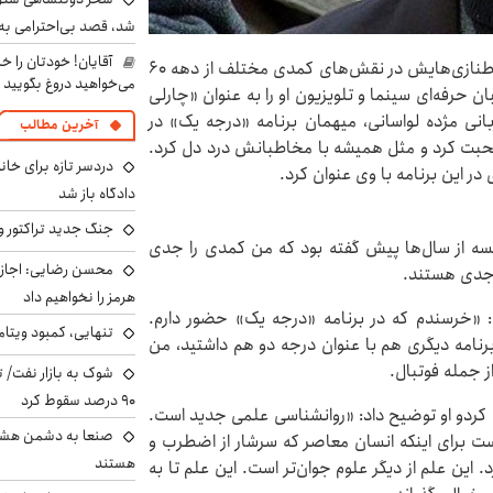
شد، قصد بی‌احترامی به 
آقایان! خودتان را 
همشهری آنلاین نوشت: علیرضا خمسه، که با بازی‌ها و طنازی‌هایش در نقش‌های کمدی مختلف از دهه ۶۰
می‌خواهید دروغ بگویید
 حرفه‌ای سینما و تلویزیون او را به عنوان «چارلی
بانی مژده لواسانی، میهمان برنامه «درجه یک» در
آخرین مطالب
صحبت کرد و مثل همیشه با مخاطبانش درد دل کرد.
دردسر تازه برای خانو
این برنامه با وی عنوان کرد.
دادگاه باز شد
جنگ جدید تراکتور و
مسه از سال‌ها پیش گفته بود که من کمدی را جدی
محسن رضایی: اجازه 
 جدی هستند.
هرمز را نخواهیم داد
 «خرسندم که در برنامه «درجه یک» حضور دارم.
تنهایی، کمبود ویتام
برنامه دیگری هم با عنوان درجه دو هم داشتید، من
ز جمله فوتبال.
شوک به بازار نفت/ ت
۹۰ درصد سقوط کرد
 کردو او توضیح داد: «روانشناسی علمی جدید است.
صنعا به دشمن هشدار
ست برای اینکه انسان معاصر که سرشار از اضطرب و
هستند
این علم از دیگر علوم جوان‌تر است. این علم تا به