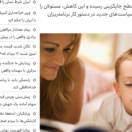
ایران شرط عمان را ق
 سطح جایگزینی رسیده و این کاهش، مسئولان را
وزیر خزانه‌داری آمری
یاست‌های جدید در دستور کار برنامه‌ریزان
با ایران را اعلام کرد
پیام معنادار عراقچی:
برادری واقعی را در پیش 
تکان شدید قیمت محص
امروز شنبه ۱۷ مرداد ۱۴۰۵
رزمایش ۱۰ جن
مرکزی با مهمات واقعی
زلنسکی باید با ریا
خداحافظی کند
سهام آماده یک جهش د
پزشکیان: استعفا نخوا
کارشکنی‌ها با مردم صح
پیاتزا فهرست نهایی 