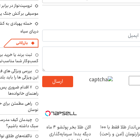
ترومپت‌نواز در برابر 
موسیقی بر آتش جنگ پیر
حمله پهپادی به کشت
دریای سیاه
بازرگانی
ثبت برند یا خرید برن
کسب‌وکار شما مناسب‌ت
بررسی ویژگی های فن
این ویژگی ها را باید بلد
ارسال
۷ اقدام ضروری پس 
راهنمای خانواده‌ها
راهی مطمئن برای ح
نوسان
چیدمان کیف مدرسه؛
سبک داشته باشیم؟
پس‌انداز طلا فقط با ۱۰۰
الان طلا بخر پولشو 4 ماه
ارتومان (امن و راحت)
دیگه بده! سرمایه‌گذاری
ناگفته‌های طلاق توا