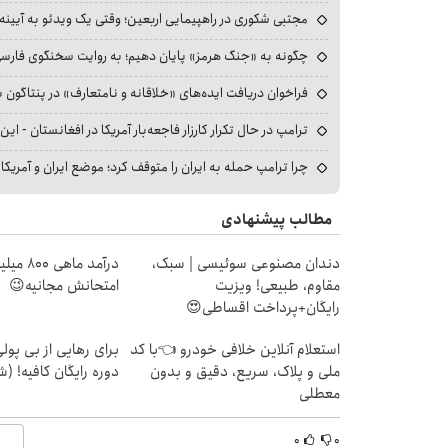
مجتبی شکوری در راهپیمایی اربعین؛ وقتی یک ویدئو به آیینه‌
چگونه به «جنگ هرمز» پایان دهیم؛ به روایت سخنگوی فارسی‌ز
فراخوان دریافت ایده‌های «خلاقانه و نامتعارف» در پنتاگون بر
ترامپ در حال تکرار کارزار فاجعه‌بار آمریکا در افغانستان - این 
چرا ترامپ حمله به ایران را متوقف کرد؛ موضع ایران و آمریک
مطالب پیشنهادی
دندان مصنوعی سوئیسی | سبک،
درآمد ما
مقاوم، طبیعی! ویزیت
امتحانش مجانیه😉
رایگان+پرداخت اقساطی😍
استعلام آنلاین خلافی خودرو 👈با کد
برای رهایی از بی پو
ملی و پلاک، سریع، دقیق و بدون
دوره رایگان کافیه! (ش
معطلی
۰
۰