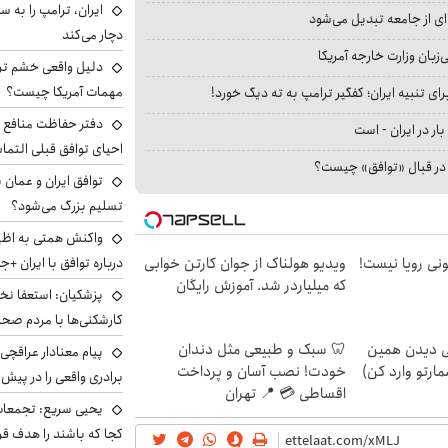
ای از جامعه تبدیل می‌شود
دچار می‌کند
بان وزارت خارجه آمریکا
دلیل واقعی خشم ترا
مهمات آمریکا چیست؟
ای تنبیه ایران؛ کفگیر ترامپ به ته دیگ خورد!
دفتر حفاظت منافع ای
بار در ایران - است
احیای توافق قبلی التما
ا در قبال «توافق» چیست؟
توافق ایران و عمان ب
تسلیم بزرگ می‌شود؟
واکنش همتی به اظهار
درباره توافق با ایران +ج
هی 800 میلیونی رویا نیست!
ویدیو هولناک از جوان کارتن خوابی
که میلیاردر شد. آموزش رایگان
پزشکیان: استعفا نخوا
کارشکنی‌ها با مردم صح
لی دیدن همین
🦷 سبک و طبیعی مثل دندان
پیام معنادار عراقچی:
مارتو وارد کن)
خودت! نصب آسان و پرداخت
برادری واقعی را در پیش 
اقساطی 💳 📍 تهران
یحیی سریع: تجمعات 
کجا که باشند را هدف قر