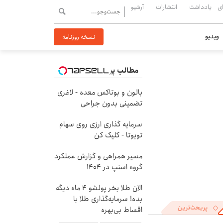
ی
یادداشت
انتشارات
آرشیو
ویدیو
نسخه روزنامه
مطالب پیشنهادی
بالون و بوتاکس معده - لاغری
تضمینی بدون جراحی
سرمایه گذاری ارزی روی سهام
تویوتا - کلیک کن
مسیر همراهی و گزارش عملکرد
گروه اسنپ در ۱۴۰۴
الان طلا بخر پولشو 4 ماه دیگه
بده! سرمایه‌گذاری طلا با
پربحث‌ترین
اقساط بی‌بهره