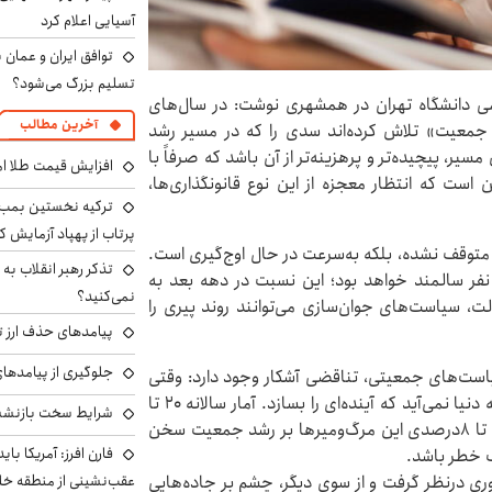
آسیایی اعلام کرد
توافق ایران و عمان ب
تسلیم بزرگ می‌شود؟
ی دانشگاه تهران در همشهری نوشت: در سال‌های
آخرین مطالب
 جمعیت» تلاش کرده‌اند سدی را که در مسیر رشد
یر، پیچیده‌تر و پرهزینه‌تر از آن باشد که صرفاً با
افزایش قیمت طلا امروز شنبه 
 است که انتظار معجزه از این نوع قانونگذاری‌ها،
ترکیه نخستین بمب س
پرتاب از پهپاد آزمایش ک
 متوقف نشده، بلکه به‌سرعت در حال اوج‌گیری است.
تذکر رهبر انقلاب به 
، تا سال ۱۴۲۰، از هر ۵ ایرانی، یک نفر سالمند خواهد بود؛ این نسبت در دهه بعد به
نمی‌کنید؟
، سیاست‌های جوان‌سازی می‌توانند روند پیری را
پیامدهای حذف ارز تر
جلوگیری از پیامدها
یاست‌های جمعیتی، تناقضی آشکار وجود دارد: وقتی
جوانان ما بر اثر تصادف از دست می‌روند، دیگر فرزندی به دنیا نمی‌آید که آینده‌ای را بسازد. آمار سالانه ۲۰ تا
شرایط سخت بازنشست
۳۰ هزار مرگ ناشی از تصادفات جاده‌ای، از تأثیر منفی ۷ تا ۸درصدی این مرگ‌ومیرها بر رشد جمعیت سخن
فارن افرز: آمریکا بای
نگ خطر باشد.
عقب‌نشینی از منطقه خ
وری درنظر گرفت و از سوی دیگر، چشم بر جاده‌هایی