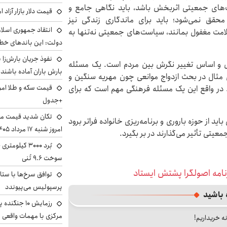
ت‌های جمعیتی اثربخش باشد، باید نگاهی جامع و
قیمت دلار بازار آزاد امروز شنب
قق نمی‌شود؛ باید برای ماندگاری زندگی نیز
انتقاد جمهوری اسلام
لامت مغفول بمانند، سیاست‌های جمعیتی نه‌تنها به
دولت: این باندهای خطرن
ل و اساس تغییر نگرش بین مردم است. یک مسئله
بارش باران آماده باشند
ای مثال در بحث ازدواج موانعی چون مهریه سنگین و
. در واقع این یک مسئله فرهنگی مهم است که برای
+جدول
تکان شدید قیمت محص
 از حوزه باروری و برنامه‌ریزی خانواده فراتر برود
امروز شنبه ۱۷ مرداد ۱۴۰۵
عیتی تأثیر می‌گذارند در بر بگیرد.
سوخت ۹.۶ تُنی
زنامه اصولگرا پشتش ایستاد
توافق سرخ‌ها با ستا
پرسپولیس می‌پیوندد
 باشید
رزمایش ۱۰ جن
مرکزی با مهمات واقعی
نه خریداریم!