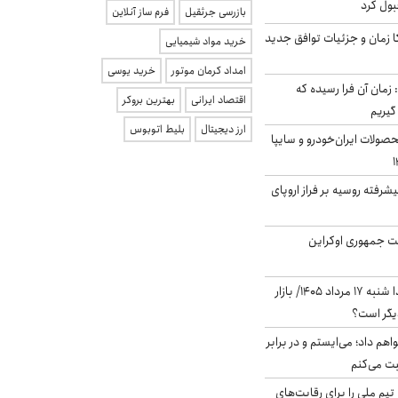
بول کرد
بازرسی جرثقیل
فرم ساز آنلاین
کا زمان و جزئیات توافق جدید
خرید مواد شیمیایی
امداد کرمان موتور
خرید یوسی
 زمان آن فرا رسیده که
اقتصاد ایرانی
بهترین بروکر
گیریم
ارز دیجیتال
بلیط اتوبوس
ولات ایران‌خودرو و سایپا
گنده پیشرفته روسیه بر فراز اروپای
ست جمهوری اوکراین
پیش‌بینی بورس فردا شنبه ۱۷ مرداد ۱۴۰۵/ بازار
یگر است؟
هم داد؛ می‌ایستم و در برابر
بت می‌کنم
تیم ملی را برای رقابت‌های