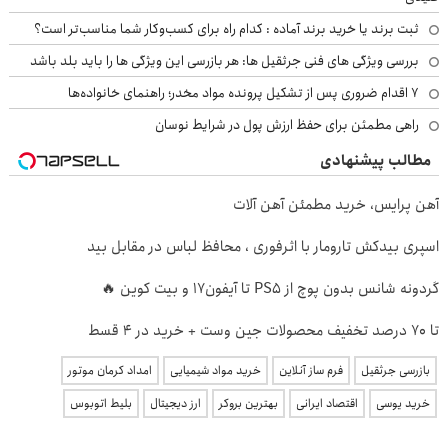
ثبت برند یا خرید برند آماده : کدام راه برای کسب‌وکار شما مناسب‌تر است؟
بررسی ویژگی های فنی جرثقیل ها: هر بازرسی این ویژگی ها را باید بلد باشد
۷ اقدام ضروری پس از تشکیل پرونده مواد مخدر؛ راهنمای خانواده‌ها
راهی مطمئن برای حفظ ارزش پول در شرایط نوسان
مطالب پیشنهادی
آهن پرایس، خرید مطمئن آهن آلات
اسپری بیدکش تارومار با اثرفوری ، محافظ لباس در مقابل بید
گردونه شانس بدون پوچ از PS5 تا آیفون17 و بیت کوین 🔥
تا 70 درصد تخفیف محصولات جین وست + خرید در 4 قسط
بازرسی جرثقیل
فرم ساز آنلاین
خرید مواد شیمیایی
امداد کرمان موتور
خرید یوسی
اقتصاد ایرانی
بهترین بروکر
ارز دیجیتال
بلیط اتوبوس