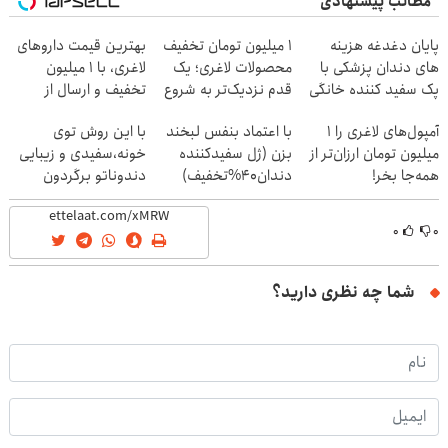
مطالب پیشنهادی
پایان دغدغه هزینه
۱ میلیون تومان تخفیف
بهترین قیمت داروهای
های دندان پزشکی با
محصولات لاغری؛ یک
لاغری، با ۱ میلیون
پک سفید کننده خانگی
قدم نزدیک‌تر به شروع
تخفیف و ارسال از
کاهش وزن
داروخانه‌
آمپول‌های لاغری را ۱
با اعتماد بنفس لبخند
با این روش توی
میلیون تومان ارزان‌تر از
بزن (ژل سفیدکننده
خونه،سفیدی و زیبایی
همه‌جا بخر!
دندان40%تخفیف)
دندوناتو برگردون
(40%off)
۰
۰
شما چه نظری دارید؟