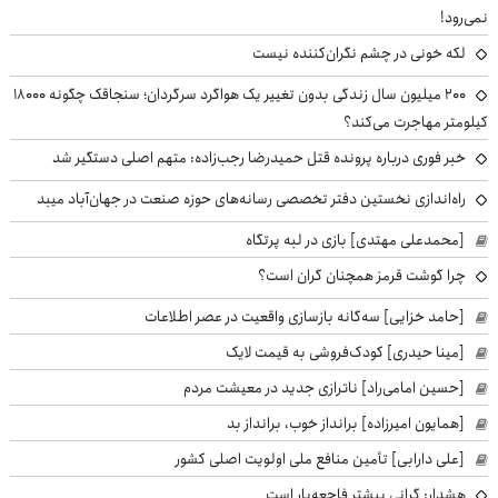
نمی‌رود!
لکه خونی در چشم نگران‌کننده نیست
۲۰۰ میلیون سال زندگی بدون تغییر یک هواگرد سرگردان؛ سنجاقک‌ چگونه ۱۸۰۰۰
کیلومتر مهاجرت می‌کند؟
خبر فوری درباره پرونده قتل حمیدرضا رجب‌زاده: متهم اصلی دستگیر شد
راه‌اندازی نخستین دفتر تخصصی رسانه‌های حوزه صنعت در جهان‌آباد میبد
[محمدعلی مهتدی] بازی در لبه پرتگاه
چرا گوشت قرمز همچنان گران است؟
[حامد خزایی] سه‌گانه بازسازی واقعیت در عصر اطلاعات
[مینا حیدری] کودک‌فروشی به قیمت لایک
[حسین امامی‌راد] ناترازی جدید در معیشت مردم
[همایون امیرزاده] برانداز خوب، برانداز بد
[علی دارابی] تأمین منافع ملی اولویت اصلی کشور
هشدار: گرانی بیشتر فاجعه‌بار است