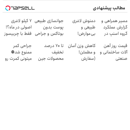
مطالب پیشنهادی
مسیر همراهی و
دمنوش لاغری
جوانسازی طبیعی
۷ کیلو لاغری
گزارش عملکرد
طبیعی و
پوست بدون
اصولی در ماه؟!
گروه اسنپ در
بی‌عوارض!
بوتاکس و جراحی
فقط با چربیسوز
۱۴۰۴
سفارش با
😳! خرید با
گیاهی
قیمت روز آهن
کاهش وزن آسان
تا 70 درصد
جراحی کمر
50%تخفیف تا
تخفیف ویژه
ممکنه(کلیک کن
آلات ساختمانی و
و مطمئن!
تخفیف
ممنوع شد⛔
امشب(کلیک کن)
بخر)
صنعتی
(سفارش
محصولات جین
میتونی کمرت رو
چربیسوز لاغری
وست + خرید در
در منزل درمان
گیاهی با تخفیف
4 قسط
کنی! 👈🏻
شگفت انگیز)
پرسش‌نامه