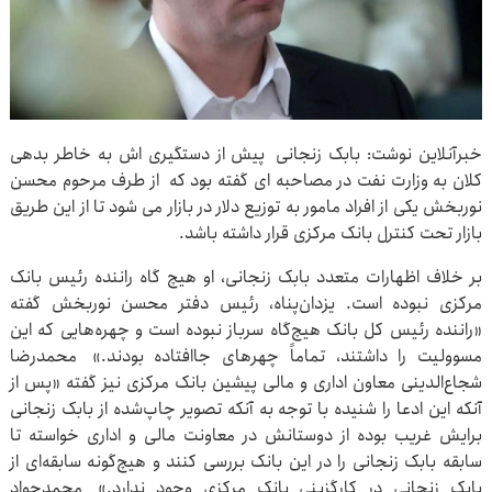
خبرآنلاین نوشت: بابک زنجانی پیش از دستگیری اش به خاطر بدهی
کلان به وزارت نفت در مصاحبه ای گفته بود که از طرف مرحوم محسن
نوربخش یکی از افراد مامور به توزیع دلار در بازار می شود تا از این طریق
بازار تحت کنترل بانک مرکزی قرار داشته باشد.
بر خلاف اظهارات متعدد بابک زنجانی، او هیچ گاه راننده رئیس بانک
مرکزی نبوده است. یزدان‌پناه، رئیس دفتر محسن نوربخش گفته
«راننده رئیس کل بانک هیچ‌گاه سرباز نبوده است و چهره‌هایی که این
مسوولیت را داشتند، تماماً چهرهای جاافتاده بودند.» محمدرضا
شجاع‌الدینی معاون اداری و مالی پیشین بانک مرکزی نیز گفته «پس از
آنکه این ادعا را شنیده با توجه به آنکه تصویر چاپ‌شده از بابک زنجانی
برایش غریب بوده از دوستانش در معاونت مالی و اداری خواسته تا
سابقه بابک زنجانی را در این بانک بررسی کنند و هیچ‌گونه سابقه‌ای از
بابک زنجانی در کارگزینی بانک مرکزی وجود ندارد.» محمدجواد