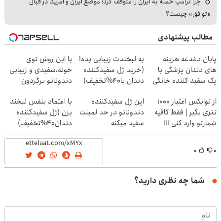
چرا ترامپ حمله به ایران را متوقف کرد؛ موضع ایران و آمریکا در قبال
«توافق» چیست؟
مطالب پیشنهادی
پایان دغدغه هزینه
به لبخندت زیبایی بده!
با این روش توی
های دندان پزشکی با
(خرید ژل سفیدکننده
خونه،سفیدی و زیبایی
پک سفید کننده خانگی
دندان با40%تخفیف)
دندوناتو برگردون
(40%off)
از توایکس اعتبار ۱۰۰۰
این ژل سفیدکننده
با اعتماد بنفس لبخند
تتری بگیر | فقط کافیه
دندوناتو در حد لمینت
بزن (ژل سفیدکننده
شمارتو وارد کنی !!!
سفید میکنه
دندان40%تخفیف)
(40%تخفیف)
۰
۰
شما چه نظری دارید؟