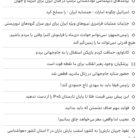
پیامدهای دیپلماسی کودکستانی ترامپ در قبال ایران برای آمریکا و جهان
اسرائیل چگونه امارات - همسایه ایران - را مسلح کرد
جزئیات عملیات فرامرزی نیروهای ویژه ایران برای ترور سران گروه‌های تروریستی
رئیس‌جمهور: نمی‌توانم حوادث دی‌ماه را فراموش کنم/ وقتی با مردم باشیم،
هیچ قدرتی نمی‌تواند ما را زمین‌گیر کند
کاناوارو: حماقت کردم بازیکن استقلال را به جام‌جهانی بردم
پزشکیان: وجود رهبر انقلاب برای ما نقطه قوت است
حضور ستاره جام‌جهانی در رئال مادرید قطعی شد
رئیس فیفا باید به مهدی تاج حسودی کند!
این پیش بینی قیمت طلا تا پایان تابستان ۱۴۰۵ را از دست ندهید
فواید مهم صاف نشستن که باید بدانید
عجیب اما واقعی؛ مغز می‌خواهد چاق بمانیم!
نفوذ جریان بارش‌زا به کشور؛ امشب بارش باران در ۲ استان کشور +هواشناسی