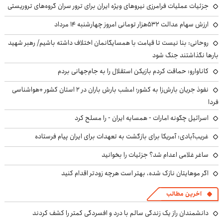
جزئیات عملیات فرامرزی نیروهای ویژه ایران برای ترور سران گروه‌های تروریستی
ارزش سهام عدالت ۵۳۲هزار تومانی امروز چهارشنبه ۱۴ مرداد
روحانی: بنا نیست تا قیامت با همسایگانمان اختلاف داشته باشیم/ رهبر شهید
بارها نگذاشتند جنگ شود
کاناوارو: حماقت کردم بازیکن استقلال را به جام‌جهانی بردم
نفوذ جریان بارش‌زا به کشور؛ امشب بارش باران در ۲ استان کشور +هواشناسی
فردا
اسرائیل چگونه امارات - همسایه ایران - را مسلح کرد
غریب‌آبادی: آمریکا برای بازگشت به تعهدات برای ایران پیام فرستاده
ساغر غلامی اعدام شد؟ جزئیات را بخوانید
اگر موهایتان نازک شده، بهتر است هرچه زودتر اقدام کنید
آخرین مطالب
دانشمندان راز یک زندگی سالم با درد و افسردگی کمتر را کشف کردند