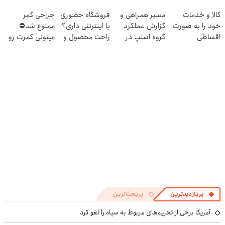
فروشگاهت رو
ثبت کن
آنلاین و حضوری
کالا و خدمات
مسیر همراهی و
فروشگاه حضوری
جراحی کمر
ثبت کن
خود را به صورت
گزارش عملکرد
یا اینترنتی داری؟
ممنوع شد⛔
اقساطی
گروه اسنپ در
راحت محصول و
میتونی کمرت رو
بفروشید
۱۴۰۴
خدماتت رو
در منزل درمان
بفروش
کنی! 👈🏻
پرسش‌نامه
پربازدیدترین
پربحث‌ترین
آمریکا برخی از تحریم‌های مربوط به سپاه را لغو کرد