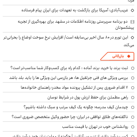
فردا
غریب‌آبادی: آمریکا برای بازگشت به تعهدات برای ایران پیام فرستاده
دو برنامه سرپرستی روزنامه اطلاعات در مشهد برای بهره‌گیری از تجربه
پیشکسوتان
این تورم در ۸۰ سال اخیر بی‌سابقه است/ افزایش نرخ سوخت اوضاع را بحرانی‌تر
می‌کند
بازرگانی
ثبت برند یا خرید برند آماده : کدام راه برای کسب‌وکار شما مناسب‌تر است؟
بررسی ویژگی های فنی جرثقیل ها: هر بازرسی این ویژگی ها را باید بلد باشد
۷ اقدام ضروری پس از تشکیل پرونده مواد مخدر؛ راهنمای خانواده‌ها
راهی مطمئن برای حفظ ارزش پول در شرایط نوسان
چیدمان کیف مدرسه؛ چگونه یک کیف مرتب و سبک داشته باشیم؟
ناگفته‌های طلاق توافقی در ایران؛ چرا حضور وکیل متخصص ضروری است؟
روانشناس خوب در تهران با قیمت مناسب
کسب درآمد دلاری از تدریس آنلاین | چگونه از مهارت زبان خود درآمد دلاری