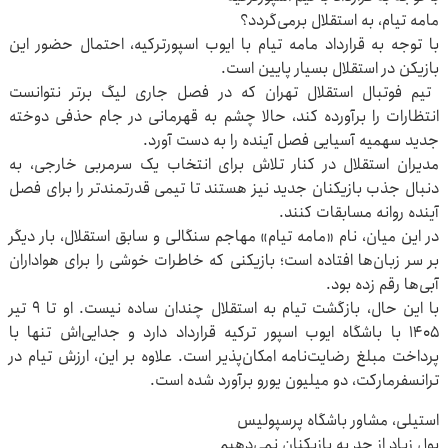
مامه تیام، به استقلال برمی‌گردد؟
با توجه به قرارداد مامه تیام با ایوب اسپورترکیه، احتمال حضور این
بازیکن در استقلال بسیار پایین است.
تیم فوتبال استقلال تهران که در فصل جاری لیگ برتر نتوانست
انتظارات را برآورده کند، حالا چشم به قهرمانی در جام حذفی دوخته
جدید سهمیه آسیایی فصل آینده را به دست آورد.
مدیران استقلال در کنار تلاش برای انتخاب یک سرمربی خارجی، به
دنبال جذب بازیکنان جدید نیز هستند تا تیمی قدرتمندتر را برای فصل
آینده روانه مسابقات کنند.
در این میان، نام «مامه تیام» مهاجم سنگالی و سابق استقلال، بار دیگر
بر سر زبان‌ها افتاده است؛ بازیکنی که خاطرات خوشی را برای هواداران
آبی‌ها رقم زده بود.
با این حال، بازگشت تیام به استقلال چندان ساده نیست. او تا ۹ تیر
۱۴۰۵ با باشگاه ایوب اسپور ترکیه قرارداد دارد و جدایی‌اش تنها با
پرداخت مبلغ رضایت‌نامه امکان‌پذیر است. علاوه بر این، ارزش تیام در
ترانسفرمارکت، دو میلیون یورو برآورد شده است.
استیلی، مشاور باشگاه پرسپولیس
پول زیاد از حد به بازیکنان نمی‌دهیم