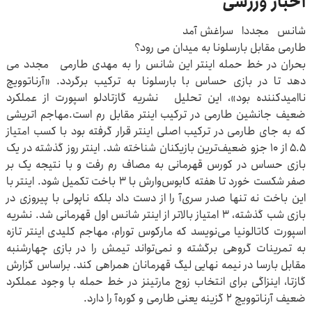
اخبار ورزشی
شانس مجددا سراغش آمد
طارمی مقابل بارسلونا به میدان می رود؟
بحران در خط حمله اینتر این شانس را به مهدی طارمی مجدد می
دهد تا در بازی حساس با بارسلونا به ترکیب برگردد. «آرناتوویچ
ناامیدکننده بود»، این تحلیل نشریه گازتادلو اسپورت از عملکرد
ضعیف جانشین طارمی در ترکیب اینتر مقابل رم است.مهاجم اتریشی
که به جای طارمی در ترکیب اصلی اینتر قرار گرفته بود با کسب امتیاز
۵.۵ از ۱۰ جزو ضعیف‌ترین بازیکنان شناخته شد. اینتر روز گذشته در یک
بازی حساس در کورس قهرمانی به مصاف رم رفت و با نتیجه یک بر
صفر شکست خورد تا هفته کابوس‌وارش با ۳ باخت تکمیل شود. اینتر با
این باخت نه تنها صدر سری‌آ را از دست داد بلکه ناپولی با پیروزی در
بازی شب گذشته، ۳ امتیاز بالاتر از اینتر شانس اول قهرمانی شد. نشریه
اسپورت کاتالونیا می‌نویسد که مارکوس تورام، مهاجم کلیدی اینتر تازه
به تمرینات گروهی برگشته و نمی‌تواند تیمش را در بازی چهارشنبه
مقابل بارسا در نیمه نهایی لیگ قهرمانان همراهی کند. براساس گزارش
گازتا، اینزاگی برای انتخاب زوج مارتینز در خط حمله با وجود عملکرد
ضعیف آرناتوویچ ۲ گزینه یعنی طارمی و کوره‌آ را دارد.