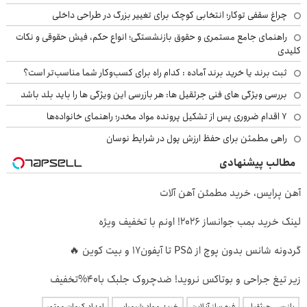
چراغ سقفی توکار؛ انتخابی کوچک برای تغییر بزرگ در طراحی داخلی
راهنمای جامع مستمری و حقوق بازنشستگی؛ انواع حکم، فیش حقوقی و نکات
کلیدی
ثبت برند یا خرید برند آماده : کدام راه برای کسب‌وکار شما مناسب‌تر است؟
بررسی ویژگی های فنی جرثقیل ها: هر بازرسی این ویژگی ها را باید بلد باشد
۷ اقدام ضروری پس از تشکیل پرونده مواد مخدر؛ راهنمای خانواده‌ها
راهی مطمئن برای حفظ ارزش پول در شرایط نوسان
مطالب پیشنهادی
آهن پرایس، خرید مطمئن آهن آلات
لینک خرید بمب جوانساز 2026! اونم با تخفیف ویژه
گردونه شانس بدون پوچ از PS5 تا آیفون17 و بیت کوین 🔥
زیر تیغ جراحی و بوتاکس نروید! ضدچروک جلبک با40%تخفیف
بازرسی جرثقیل
فرم ساز آنلاین
خرید مواد شیمیایی
امداد کرمان موتور