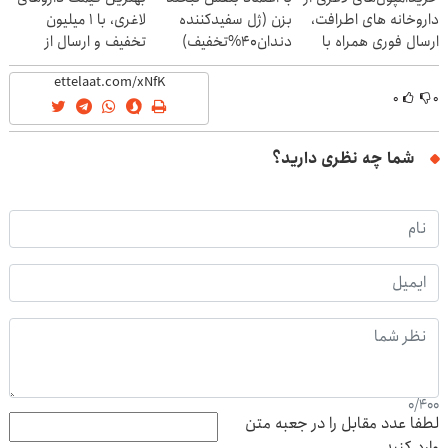
داروخانه های اطرافت،
بزن (ژل سفیدکننده
لاغری، با ۱ میلیون
ارسال فوری همراه با
دندان40%تخفیف)
تخفیف و ارسال از
پک یخ!
داروخانه‌
۰
۰
شما چه نظری دارید؟
0
/
400
لطفا عدد مقابل را در جعبه متن
وارد کنید