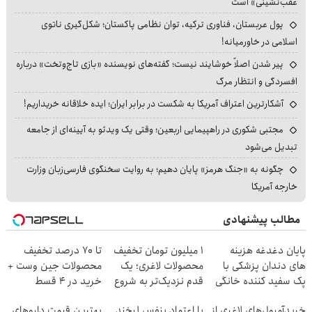
عقب‌نشینی» است
پول عربستان، فناوری ترکیه، توان نظامی پاکستان؛ شکل‌گیری ناتوی
اسلامی در خاورمیانه!
پیر شدن اصلاً خوشایند نیست؛ گفته‌های نویسنده «بازی تاج‌وتخت» درباره
افسردگی و انتظار مرگ
آشکارترین اعتراف آمریکا به شکست در برابر ایران؛ ایده خلاقانه خریداریم!
مجتبی شکوری در راهپیمایی اربعین؛ وقتی یک ویدئو به آیینه‌ای از جامعه
تبدیل می‌شود
چگونه به «جنگ هرمز» پایان دهیم؛ به روایت سخنگوی فارسی‌زبان وزارت
خارجه آمریکا
مطالب پیشنهادی
پایان دغدغه هزینه
۱ میلیون تومان تخفیف
تا 70 درصد تخفیف
های دندان پزشکی با
محصولات لاغری؛ یک
محصولات جین وست +
پک سفید کننده خانگی
قدم نزدیک‌تر به شروع
خرید در 4 قسط
کاهش وزن
خریدآمپول‌های لاغری از
با اعتماد بنفس لبخند
بهترین قیمت داروهای