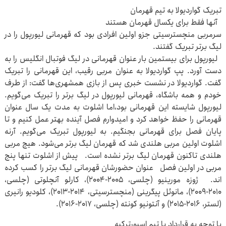
تبریک گواردیولا به تیم قهرمان
آنها فقط برای یکسال قهرمان هستند
سرمربی منچسترسیتی جزو اولین افرادی بود که قهرمانی لیورپول را در
لیگ برتر تبریک گفتند.
لیورپول برای بیستمین بار عنوان قهرمانی در لیگ فوتبال انگلیس را به
دست آورد. پپ گواردیولا به عنوان مربی رقیب، این قهرمانی را تبریک
گفت. گواردیولا در نشست خبری پس از بازی همشهری‌ها گفت: از طرف
خودم و همه باشگاه، قهرمانی لیورپول در لیگ برتر را تبریک می‌گویم.
لیورپول شایسته این قهرمانی بود،اما اشلوت به مدت یک سال عنوان
قهرمانی را حفظ خواهد کرد و امیدوارم فصل آینده بهتر عمل کنیم و تا
پایان فصل برای قهرمانی بجنگیم. به لیورپول تبریک می‌گویم. آرنه
اشلوت اولین مربی هلندی شد که قهرمان لیگ برتر می‌شود. هیچ مربی
هلندی تاکنون قهرمان لیگ برتر نشده است. پیش از اشلوت تنها پنج
مربی در اولین فصل عنوان حضورشان قهرمانی لیگ برتر را کسب کرده
اند. ژوزه مورینیو (چلسی، ۲۰۰۵-۲۰۰۴)، کارلو آنچلوتی (چلسی،
۲۰۱۰-۲۰۰۹)، مانوئل پیگرینی (منچسترسیتی، ۲۰۱۴-۲۰۱۳)، کلودیو رانیری
(لستر، ۲۰۱۶-۲۰۱۵) و آنتونیو کونته (چلسی، ۲۰۱۷-۲۰۱۶).
با توجه به قرارداد با تیم اسپورترکیه