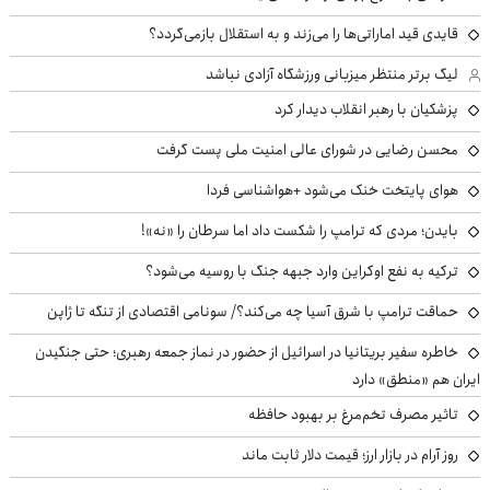
قایدی قید اماراتی‌ها را می‌زند و به استقلال بازمی‌گردد؟
لیگ برتر منتظر میزبانی ورزشگاه آزادی نباشد
پزشکیان با رهبر انقلاب دیدار کرد
محسن رضایی در شورای عالی امنیت ملی پست گرفت
هوای پایتخت خنک می‌شود +هواشناسی فردا
بایدن؛ مردی که ترامپ را شکست داد اما سرطان را «نه»!
ترکیه به نفع اوکراین وارد جبهه جنگ با روسیه می‌شود؟
حماقت ترامپ با شرق آسیا چه می‌کند؟/ سونامی اقتصادی از تنگه تا ژاپن
خاطره سفیر بریتانیا در اسرائیل از حضور در نماز جمعه رهبری؛ حتی جنگیدن
ایران هم «منطق» دارد
تاثیر مصرف تخم‌مرغ بر بهبود حافظه
روز آرام در بازار ارز؛ قیمت دلار ثابت ماند