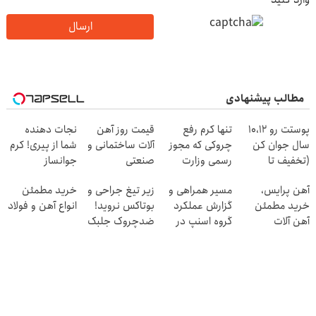
ارسال
مطالب پیشنهادی
پوستت رو 10،12
تنها کرم رفع
قیمت روز آهن
نجات دهنده
سال جوان کن
چروکی که مجوز
آلات ساختمانی و
شما از پیری! کرم
(تخفیف تا
رسمی وزارت
صنعتی
جوانساز
امشب)
بهداشت دارد
جلبک50%تخفیف
آهن پرایس،
مسیر همراهی و
زیر تیغ جراحی و
خرید مطمئن
خرید مطمئن
گزارش عملکرد
بوتاکس نروید!
انواع آهن و فولاد
آهن آلات
گروه اسنپ در
ضدچروک جلبک
۱۴۰۴
با40%تخفیف