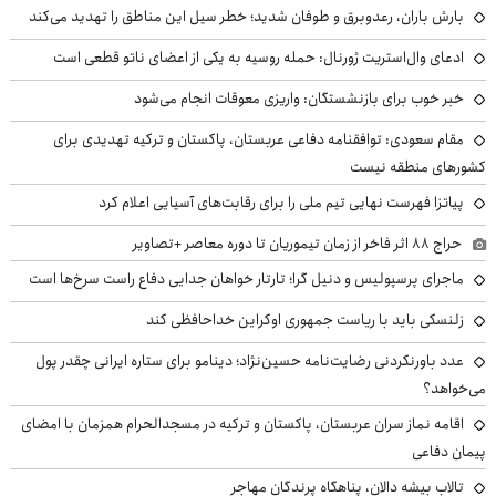
بارش باران، رعدوبرق و طوفان شدید؛ خطر سیل این مناطق را تهدید می‌کند
ادعای وال‌استریت ژورنال: حمله روسیه به یکی از اعضای ناتو قطعی است
خبر خوب برای بازنشستگان: واریزی معوقات انجام می‌شود
مقام سعودی: توافقنامه دفاعی عربستان، پاکستان و ترکیه تهدیدی برای
کشورهای منطقه نیست
پیاتزا فهرست نهایی تیم ملی را برای رقابت‌های آسیایی اعلام کرد
حراج ۸۸ اثر فاخر از زمان تیموریان تا دوره معاصر +تصاویر
ماجرای پرسپولیس و دنیل گرا؛ تارتار خواهان جدایی دفاع راست سرخ‌ها است
زلنسکی باید با ریاست جمهوری اوکراین خداحافظی کند
عدد باورنکردنی رضایت‌نامه حسین‌نژاد؛ دینامو برای ستاره ایرانی چقدر پول
می‌خواهد؟
اقامه نماز سران عربستان، پاکستان و ترکیه در مسجدالحرام همزمان با امضای
پیمان دفاعی
تالاب بیشه دالان، پناهگاه پرندگان مهاجر