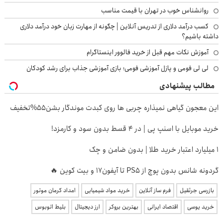
روانشناس خوب در تهران با قیمت مناسب
کسب درآمد دلاری از تدریس آنلاین | چگونه از مهارت زبان خود درآمد دلاری
داشته باشیم؟
آموزش نکات مهم قبل از خرید فالوور اینستاگرام
لی لی فومی و پازل آموزشی فومی؛ بازی آموزشی جذاب برای رشد کودکان
مطالب پیشنهادی
این معجون گیاهی نمیذاره چربی ها روی کبدت موندگار بشن55%تخفیف
خرید موبایل با اسنپ پی | در ۴ قسط بدون سود و کارمزد!
۱ میلیارد اعتبار خرید طلا | بدون ضامن و چک
گردونه شانس بدون پوچ از PS5 تا آیفون17 و بیت کوین 🔥
بازرسی جرثقیل
فرم ساز آنلاین
خرید مواد شیمیایی
امداد کرمان موتور
خرید یوسی
اقتصاد ایرانی
بهترین بروکر
ارز دیجیتال
بلیط اتوبوس