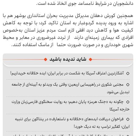
دانشجویان در شرایط نامساعد جوی اتخاذ شده است.
همچنین کورش دهقان مدیرکل مدیریت بحران استانداری بوشهر هم با
اشاره به ورود پدیده گردوغبار به استان تاکید کرد: با توجه به کاهش
کیفیت هوا و کاهش دید افقی لازم است مردم عزیز استان به‌خصوص
افرادی که بیماری زمینه‌ای دارند از تردد غیرضروری در معابر و محیط
شهری خودداری و در صورت ضرورت حتما از ماسک استفاده کنند.
شاید ندیده باشید
آشکارترین اعتراف آمریکا به شکست در برابر ایران؛ ایده خلاقانه خریداریم!
مجتبی شکوری در راهپیمایی اربعین؛ وقتی یک ویدئو به آیینه‌ای از جامعه
تبدیل می‌شود
چگونه به «جنگ هرمز» پایان دهیم؛ به روایت سخنگوی فارسی‌زبان وزارت
خارجه آمریکا
فراخوان دریافت ایده‌های «خلاقانه و نامتعارف» در پنتاگون برای تنبیه
ایران؛ کفگیر ترامپ به ته دیگ خورد!