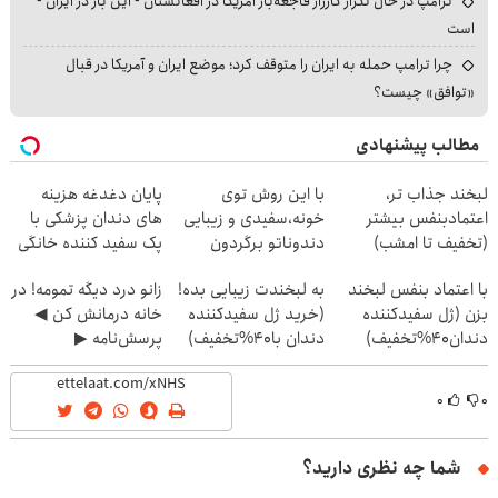
ترامپ در حال تکرار کارزار فاجعه‌بار آمریکا در افغانستان - این بار در ایران -
است
چرا ترامپ حمله به ایران را متوقف کرد؛ موضع ایران و آمریکا در قبال
«توافق» چیست؟
مطالب پیشنهادی
لبخند جذاب تر،
با این روش توی
پایان دغدغه هزینه
اعتمادبنفس بیشتر
خونه،سفیدی و زیبایی
های دندان پزشکی با
(تخفیف تا امشب)
دندوناتو برگردون
پک سفید کننده خانگی
(40%off)
با اعتماد بنفس لبخند
به لبخندت زیبایی بده!
زانو درد دیگه تمومه! در
بزن (ژل سفیدکننده
(خرید ژل سفیدکننده
خانه درمانش کن ◀
دندان40%تخفیف)
دندان با40%تخفیف)
پرسش‌نامه ▶
۰
۰
شما چه نظری دارید؟