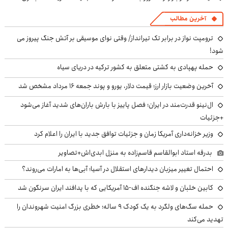
آخرین مطالب
ترومپت نواز در برابر تک تیرانداز/ وقتی نوای موسیقی بر آتش جنگ پیروز می
شود!
حمله پهپادی به کشتی متعلق به کشور ترکیه در دریای سیاه
آخرین وضعیت بازار ارز؛ قیمت دلار، یورو و پوند جمعه ۱۶ مرداد مشخص شد
ال‌نینو قدرت‌مند در ایران؛ فصل پاییز با بارش باران‌های شدید آغاز می‌شود
+جزئیات
وزیر خزانه‌داری آمریکا زمان و جزئیات توافق جدید با ایران را اعلام کرد
بدرقه استاد ابوالقاسم قاسم‌زاده به منزل ابدی‌اش+تصاویر
احتمال تغییر میزبان دیدارهای استقلال در آسیا؛ آبی‌ها به امارات می‌روند؟
کابین خلبان و لاشه جنگنده اف-۱۵ آمریکایی که با پدافند ایران سرنگون شد
حمله سگ‌های ولگرد به یک کودک ۹ ساله؛ خطری بزرگ امنیت شهروندان را
تهدید می‌کند