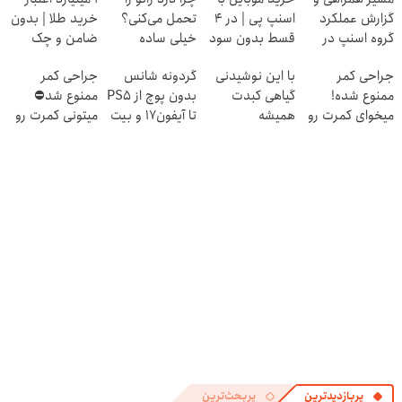
گزارش عملکرد
اسنپ پی | در ۴
تحمل می‌کنی؟
خرید طلا | بدون
گروه اسنپ در
قسط بدون سود
خیلی ساده
ضامن و چک
۱۴۰۴
و کارمزد!
درمنزل درمانش
جراحی کمر
با این نوشیدنی
گردونه شانس
جراحی کمر
کن
ممنوع شده!
گیاهی کبدت
بدون پوچ از PS5
ممنوع شد⛔
میخوای کمرت رو
همیشه
تا آیفون17 و بیت
میتونی کمرت رو
در منزل درمان
پرقدرته55%تخفیف
کوین 🔥
در منزل درمان
کنی؟
کنی! 👈🏻
((پرسش‌نامه))
پرسش‌نامه
پربازدیدترین
پربحث‌ترین