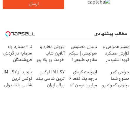
ارسال
مطالب پیشنهادی
مسیر همراهی و
دندان مصنوعی
فروش مغازه و
تا 3میلیارد وام
گزارش عملکرد
سوئیسی | سبک،
آنلاین شاپ
سرمایه در گردش
گروه اسنپ در
مقاوم، طبیعی!
خودت رو بالا ببر
فروشندگان
۱۴۰۴
ویزیت
جراحی کمر
ایمپلنت کره‌ای
IM LS7 لوکس
بازدید از IM LS7
رایگان+پرداخت
ممنوع شد!
درجه یک فقط 6
ترین شاسی بلند
لوکس ترین
اقساطی😍
میتونی کمرت رو
میلیون تومن ✅
برقی ایران
شاسی بلند برقی
در منزل درمان
ایران در باشگاه
کنی!
انقلاب
((پرسش‌نامه))