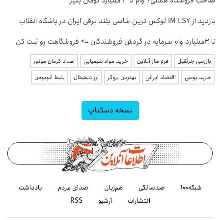
صاحب فروشگاه هستی؟ وام تا ۳ میلیارد تومان بگیر
بازدید از IM LS7 لوکس ترین شاسی بلند برقی ایران در باشگاه انقلاب
تا 3میلیارد وام سرمایه در گردش فروشندگان => فروشگاهت رو ثبت کن
بازرسی جرثقیل
فرم ساز آنلاین
خرید مواد شیمیایی
امداد کرمان موتور
خرید یوسی
اقتصاد ایرانی
بهترین بروکر
ارز دیجیتال
بلیط اتوبوس
نسخه دسکتاپ
شبکه۱۰۰
صدسالگی
هم‌زبان
صدای مردم
یادداشت
انتشارات
آرشیو
RSS