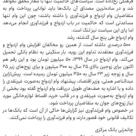
فرهنگی رخ‌داده است. سیاست‌های حاکمیت تنها با شعار محقق نخواهد
شد و در ساده‌ترین مصداق آن بانک‌ها باید توانایی پرداخت وام به
متقاضیان وام ازدواج و فرزندآوری را داشته باشند؛ چون این وام تنها
مساعدتی است که حاکمیت در باب ازدواج و فرزندآوری انجام می‌دهد
اما پای این سیاست نیز لنگ است.
وام ازدواج طی پنج سال گذشته، رشد
۵۰۰ ‌درصدی داشته است، از همین رو مخالفان افزایش وام ازدواج و
فرزندآوری معتقدند تداوم این رویه، بار سنگینی به نظام بانکی تحمیل
می‌کند. وام ازدواج در سال ۱۳۹۹، ۵۰ ‌میلیون تومان بود و این رقم هم
اکنون برای زوجین بالای ۲۵ سال به ۳۰۰ ‌میلیون و برای زوج‌های زیر ۲۵
سال و زوجه زیر ۲۳ سال به ۳۵۰ ‌میلیون تومان رسیده است. پیش‌ازاین
عبدالناصر همتی، وزیر اقتصاد، پیشنهاد وام ازدواج به‌صورت غیرنقدی را
داده و با اشاره به صف‌های طویل دریافت وام ازدواج گفته بود بخشی از
وام ازدواج به‌صورت غیرنقدی و در قالب خرید اقساط لوازم‌خانگی مورد
نیاز زوج‌های جوان به متقاضیان پرداخت شود.
در خصوص وام فرزندآوری نیز گزارش‌ها حاکی از آن است که بانک‌ها در
تکالیف قانونی خود قصور دارند و وام‌ فرزندآوری را پرداخت نمی‌کنند.
چانه‌زنی بانک مرکزی