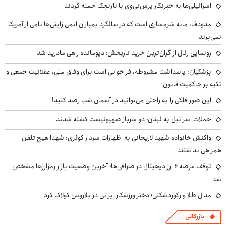
اسرائیلی‌ها به خبرنگار پرس‌تی‌وی با نارنجک حمله کردند
مدودف: مایه شرمساری است که در سالگرد بمباران اتمی ژاپنی‌ها نامی از آمریکا
نمی‌برند
رونمایی رئال از گران‌ترین خرید تاریخش؛ دیومانده راهی مادرید شد
پزشکیان: پاسداشت مشروطه، فراخوانی است برای وفاق ملی، عقلانیت جمعی و
تکیه بر حاکمیت قانون
این صور فلکی را به راحتی می‌توانید در آسمان شب رصد کنید!
حملات اسرائیل به لبنان؛ دو سرباز صهیونیست کشته شدند
واکنش خانواده شهید لاریجانی به اظهارات سردار کوثری: شهدا هیچ تلفن
همراهی نداشتند
توقف عرضه ۶ ارز دیجیتال در صرافی‌ها؛ آخرین وضعیت بازار رمزارزها مشخص
شد
مدال طلا و رکوردشکنی؛ دختر ورزشکار ایرانی در بلاروس کولاک کرد
بازرگانی