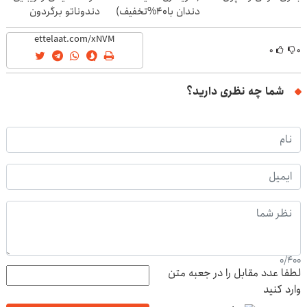
دندان با40%تخفیف)
دندوناتو برگردون
(40%off)
۰
۰
شما چه نظری دارید؟
0
/
400
لطفا عدد مقابل را در جعبه متن
وارد کنید