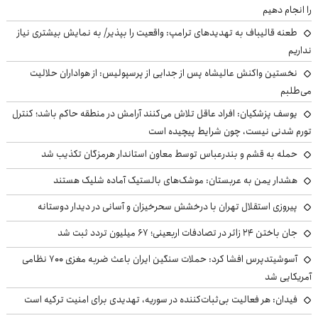
را انجام دهیم
طعنه قالیباف به تهدیدهای ترامپ: واقعیت را بپذیر/ به نمایش بیشتری نیاز
نداریم
نخستین واکنش عالیشاه پس از جدایی از پرسپولیس: از هواداران حلالیت
می‌طلبم
یوسف پزشکیان: افراد عاقل تلاش می‌کنند آرامش در منطقه حاکم باشد؛ کنترل
تورم شدنی نیست، چون شرایط پیچیده است
حمله به قشم و بندرعباس توسط معاون استاندار هرمزگان تکذیب شد
هشدار یمن به عربستان: موشک‌های بالستیک آماده شلیک هستند
پیروزی استقلال تهران با درخشش سحرخیزان و آسانی در دیدار دوستانه
جان باختن ۲۴ زائر در تصادفات اربعینی؛ ۶۷ میلیون تردد ثبت شد
آسوشیتدپرس افشا کرد: حملات سنگین ایران باعث ضربه مغزی ۷۰۰ نظامی
آمریکایی شد
فیدان: هر فعالیت بی‌ثبات‌کننده در سوریه، تهدیدی برای امنیت ترکیه است