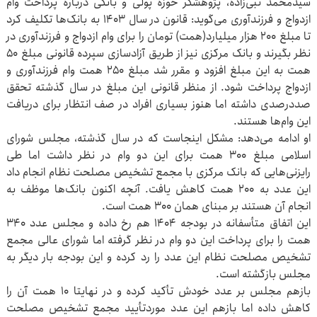
سیدمحمد نبی‌زاده، پژوهشگر حوزه پولی و بانکی درباره پرداخت وام
ازدواج و فرزندآوری می‌گوید: قانون در سال ۱۴۰۳ به بانک‌ها تکلیف کرد
تا مبلغ ۲۰۰ هزار میلیارد(همت) تومان را برای وام ازدواج و فرزندآوری در
نظر بگیرند و بانک مرکزی نیز از طریق آزادسازی سپرده قانونی مبلغ ۵۰
همت به این مبلغ افزود و مقرر شد مبلغ ۲۵۰ همت وام فرزندآوری و
ازدواج پرداخت شود. از منظر قانونی این مبلغ در سال گذشته تحقق
صددرصدی داشته اما هنوز بسیاری افراد در صف انتظار برای دریافت
این وام‌ها هستند.
او ادامه می‌دهد: مشکل اینجاست که در سال گذشته، مجلس شورای
اسلامی مبلغ ۳۰۰ همت برای این دو وام در نظر داشت اما طی
رایزنی‌هایی که بانک مرکزی با مجمع تشخیص مصلحت نظام انجام داد
این عدد به ۲۰۰ همت کاهش یافت. آنچه اکنون بانک‌ها موظف به
انجام آن هستند بر مبنای همان ۳۰۰ همت است.
این اتفاق متأسفانه در بودجه ۱۴۰۴ هم رخ داده و مجلس عدد ۳۴۰
همت را برای پرداخت این دو وام در نظر گرفته اما شورای عالی مجمع
تشخیص مصلحت نظام این عدد را رد کرده و این بودجه بار دیگر به
مجلس بازگشته است.
بازهم مجلس بر عدد خودش تأکید کرده و در نهایتا ۱۰ همت آن را
کاهش داده اما بازهم این عدد موردتأیید مجمع تشخیص مصلحت