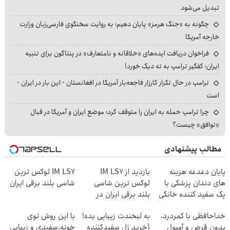
تبدیل می‌شود
چگونه به «جنگ هرمز» پایان دهیم؛ به روایت سخنگوی فارسی‌زبان وزارت
خارجه آمریکا
فراخوان دریافت ایده‌های «خلاقانه و نامتعارف» در پنتاگون برای تنبیه
ایران؛ کفگیر ترامپ به ته دیگ خورد!
ترامپ در حال تکرار کارزار فاجعه‌بار آمریکا در افغانستان - این بار در ایران -
است
چرا ترامپ حمله به ایران را متوقف کرد؛ موضع ایران و آمریکا در قبال
«توافق» چیست؟
مطالب پیشنهادی
پایان دغدغه هزینه
بازدید از IM LS7
IM LS7 لوکس ترین
های دندان پزشکی با
لوکس ترین شاسی
شاسی بلند برقی ایران
پک سفید کننده خانگی
بلند برقی ایران در
باشگاه انقلاب
خداحافظی با کمردرد،
به لبخندت زیبایی بده!
با این روش توی
بدون قرص و آمپول
(خرید ژل سفیدکننده
خونه،سفیدی و زیبایی