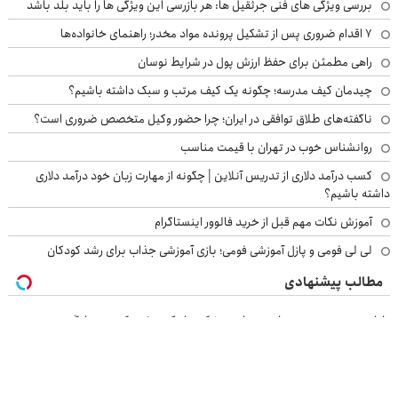
بررسی ویژگی های فنی جرثقیل ها: هر بازرسی این ویژگی ها را باید بلد باشد
۷ اقدام ضروری پس از تشکیل پرونده مواد مخدر؛ راهنمای خانواده‌ها
راهی مطمئن برای حفظ ارزش پول در شرایط نوسان
چیدمان کیف مدرسه؛ چگونه یک کیف مرتب و سبک داشته باشیم؟
ناگفته‌های طلاق توافقی در ایران؛ چرا حضور وکیل متخصص ضروری است؟
روانشناس خوب در تهران با قیمت مناسب
کسب درآمد دلاری از تدریس آنلاین | چگونه از مهارت زبان خود درآمد دلاری
داشته باشیم؟
آموزش نکات مهم قبل از خرید فالوور اینستاگرام
لی لی فومی و پازل آموزشی فومی؛ بازی آموزشی جذاب برای رشد کودکان
مطالب پیشنهادی
پایان دغدغه هزینه های دندان پزشکی با پک سفید کننده خانگی
راز طراوت همیشگی پوست، کرم جوانساز جلبک با 45%تخفیف
هایما داری؟ اینجا سریع و بی‌دردسر می‌فروشی