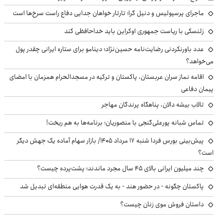
ماجرای پرسپولیس و دنیل گرا؛ تارتار خواهان جدایی دفاع راست سرخ‌ها است
زلنسکی با ریاست جمهوری اوکراین باید خداحافظی کند
عدد باورنکردنی رضایت‌نامه حسین‌نژاد؛ دینامو برای ستاره ایرانی چقدر پول
می‌خواهد؟
اقامه نماز سران عربستان، پاکستان و ترکیه در مسجدالحرام همزمان با امضای
پیمان دفاعی
تالاب بیشه دالان، پناهگاه پرندگان مهاجر
تماس شبانه پورعلی‌گنجی با منصوریان؛ برنامه‌ها به هم ریخت!
پیش‌بینی بورس فردا شنبه ۱۷ مرداد ۱۴۰۵/ بازار سهام آماده یک جهش دیگر
است؟
چند میلیون ایرانی بالای ۴۵ سال مجرد ماندند؛ پشت‌پرده چیست؟
پاکستان چگونه - در حضور هند - به یک قدرت هوایی منطقه‌ای تبدیل شد
داستان فروش موی زنان چیست؟