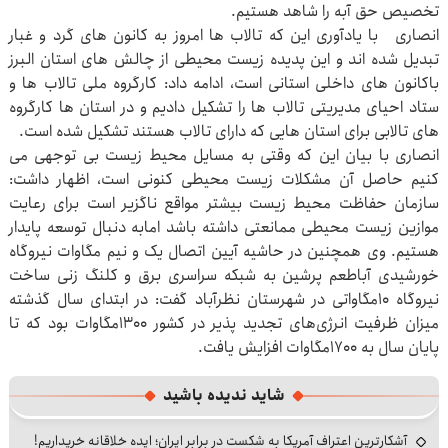
تخصیص حق آبه را شاهد هستیم.
انصاری با یادآوری این که تالاب ها امروز به کانون های گرد و غبار
تبدیل شده اند و این پدیده زیست محیطی از چالش های استان البرز
باکانون های داخلی استانی است، ادامه داد: کارگروه ملی تالاب ها و
ستاد احیای مدیریتی تالاب ها را تشکیل دادیم و در استان ها کارگروه
های تالابی برای استان هایی که دارای تالاب هستند تشکیل شده است.
انصاری با بیان این که وقتی به مسایل محیط زیست بی توجهی می
کنیم حاصل آن مشکلات زیست محیطی کنونی است، اظهار داشت:
سازمان حفاظت محیط زیست بیشتر مواقع ناگزیر است برای رعایت
موازین زیست محیطی ممانعتی داشته باشد امابه دنبال توسعه پایدار
هستیم. وی همچنین در حاشیه آیین اتصال یک و نیم مگاوات نیروگاه
خورشیدی آباطعم پرشین به شبکه سراسری برق و کلنگ زنی ساخت
نیروگاه ۱۰مگاواتی در شهرستان نظرآباد گفت: در ابتدای سال گذشته
میزان ظرفیت انرژی‌های تجدید پذیر در کشور ۱۳۰۰مگاوات بود که تا
پایان سال به ۱۷۰۰مگاوات افزایش یافت.
شاید ندیده باشید
آشکارترین اعتراف آمریکا به شکست در برابر ایران؛ ایده خلاقانه خریداریم!