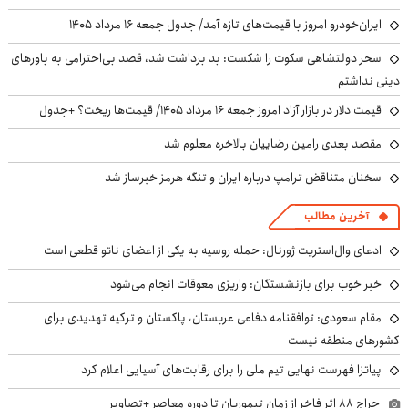
ایران‌خودرو امروز با قیمت‌های تازه آمد/ جدول جمعه ۱۶ مرداد ۱۴۰۵
سحر دولتشاهی سکوت را شکست: بد برداشت شد، قصد بی‌احترامی به باورهای
دینی نداشتم
قیمت دلار در بازار آزاد امروز جمعه ۱۶ مرداد ۱۴۰۵/ قیمت‌ها ریخت؟ +جدول
مقصد بعدی رامین رضاییان بالاخره معلوم شد
سخنان متناقض ترامپ درباره ایران و تنگه هرمز خبرساز شد
آخرین مطالب
ادعای وال‌استریت ژورنال: حمله روسیه به یکی از اعضای ناتو قطعی است
خبر خوب برای بازنشستگان: واریزی معوقات انجام می‌شود
مقام سعودی: توافقنامه دفاعی عربستان، پاکستان و ترکیه تهدیدی برای
کشورهای منطقه نیست
پیاتزا فهرست نهایی تیم ملی را برای رقابت‌های آسیایی اعلام کرد
حراج ۸۸ اثر فاخر از زمان تیموریان تا دوره معاصر +تصاویر