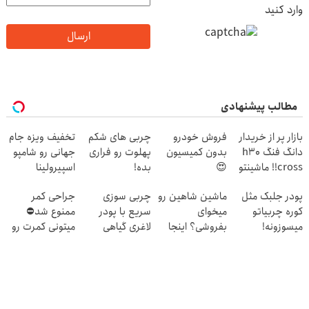
وارد کنید
ارسال
مطالب پیشنهادی
بازار پر از خریدار
فروش خودرو
چربی های شکم
تخفیف ویزه جام
دانگ فنگ h30
بدون کمیسیون
پهلوت رو فراری
جهانی رو شامپو
cross!! ماشینتو
😍
بده!
اسپیرولینا
به راحتی بفروش
پودر جلبک مثل
ماشین شاهین رو
چربی سوزی
جراحی کمر
کوره چربیاتو
میخوای
سریع با پودر
ممنوع شد⛔
میسوزونه!
بفروشی؟ اینجا
لاغری گیاهی
میتونی کمرت رو
بدون آگهی و در
در منزل درمان
چند ساعت
کنی! 👈🏻
بفروشش
پرسش‌نامه