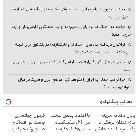
مجتبی شکوری در راهپیمایی اربعین؛ وقتی یک ویدئو به آیینه‌ای از جامعه
تبدیل می‌شود
چگونه به «جنگ هرمز» پایان دهیم؛ به روایت سخنگوی فارسی‌زبان وزارت
خارجه آمریکا
فراخوان دریافت ایده‌های «خلاقانه و نامتعارف» در پنتاگون برای تنبیه
ایران؛ کفگیر ترامپ به ته دیگ خورد!
ترامپ در حال تکرار کارزار فاجعه‌بار آمریکا در افغانستان - این بار در ایران -
است
چرا ترامپ حمله به ایران را متوقف کرد؛ موضع ایران و آمریکا در قبال
«توافق» چیست؟
مطالب پیشنهادی
پایان دغدغه هزینه
با اعتماد بنفس لبخند
فرمول جوانسازی
های دندان پزشکی با
بزن (ژل سفیدکننده
پوست لو رفت!کرم
پک سفید کننده خانگی
دندان40%تخفیف)
ضدچروک جلبک با
تخفیف