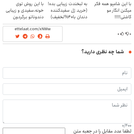
با این شامپو همه فکر
به لبخندت زیبایی بده!
با این روش توی
میکنن انگار مو
(خرید ژل سفیدکننده
خونه،سفیدی و زیبایی
کاشتی!!!!!
دندان با40%تخفیف)
دندوناتو برگردون
(40%off)
۰
۰
شما چه نظری دارید؟
0
/
400
لطفا عدد مقابل را در جعبه متن