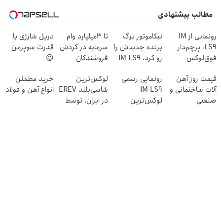
مطالب پیشنهادی
رونمایی از IM
نیکاموتور برگ
تا 3میلیارد وام
دریل شارژی با
LS9، پرچم‌دار
برنده جدیدش را
سرمایه در گردش
قدرت سوپرمن
فوق‌لوکس
رو کرد، IM LS9
فروشندگان
😉
EREV وارد بازار
رسماً وارد بازار
(مجموعه47عددی
قیمت روز آهن
رونمایی رسمی
لوکس‌ترین
خرید مطمئن
ایران شد
ایران شد
با گارانتی
آلات ساختمانی و
IM LS9
شاسی‌بلند EREV
انواع آهن و فولاد
تعویض)
صنعتی
لوکس‌ترین
در ایران، توسط
EREV در ایران
نیکا موتور
رونمایی شد!