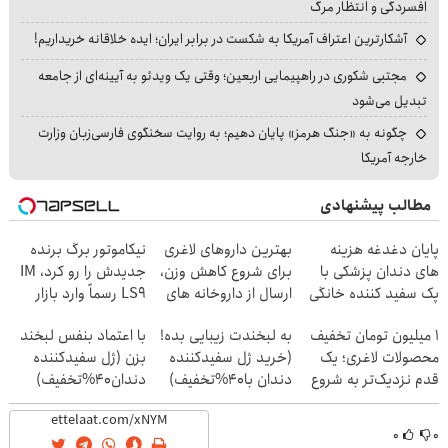
افسردگی و انتظار مرگ
آشکارترین اعتراف آمریکا به شکست در برابر ایران؛ ایده خلاقانه خریداریم!
مجتبی شکوری در راهپیمایی اربعین؛ وقتی یک ویدئو به آیینه‌ای از جامعه
تبدیل می‌شود
چگونه به «جنگ هرمز» پایان دهیم؛ به روایت سخنگوی فارسی‌زبان وزارت
خارجه آمریکا
مطالب پیشنهادی
پایان دغدغه هزینه
بهترین داروهای لاغری
نیکاموتور برگ برنده
های دندان پزشکی با
برای شروع کاهش وزن،
جدیدش را رو کرد، IM
پک سفید کننده خانگی
ارسال از داروخانه های
LS9 رسماً وارد بازار
نزدیکت!
ایران شد
۱ میلیون تومان تخفیف
به لبخندت زیبایی بده!
با اعتماد بنفس لبخند
محصولات لاغری؛ یک
(خرید ژل سفیدکننده
بزن (ژل سفیدکننده
قدم نزدیک‌تر به شروع
دندان با40%تخفیف)
دندان40%تخفیف)
کاهش وزن
۰
۰