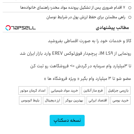
۷ اقدام ضروری پس از تشکیل پرونده مواد مخدر؛ راهنمای خانواده‌ها
راهی مطمئن برای حفظ ارزش پول در شرایط نوسان
مطالب پیشنهادی
کالا و خدمات خود را به صورت اقساطی بفروشید
رونمایی از IM LS9، پرچم‌دار فوق‌لوکس EREV وارد بازار ایران شد
تا 3میلیارد وام سرمایه در گردش => فروشگاهت رو ثبت کن
عضو شو تا 3 میلیارد وام بگیر « ویژه فروشگاه ها »
بازرسی جرثقیل
فرم ساز آنلاین
خرید مواد شیمیایی
امداد کرمان موتور
خرید یوسی
اقتصاد ایرانی
بهترین بروکر
ارز دیجیتال
بلیط اتوبوس
نسخه دسکتاپ