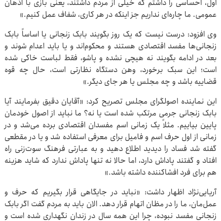
اول، احساسی را داشتم که خیلی از مردم داشتند، یعنی بازی با اذهان
عمومی. ما چاره‌ای نداریم جز اینکه در هر کاری، شفاف عمل کنیم.»
وی افزود: درست نیست که یک روز بگویند بابک زنجانی یا اساساً بابک
زنجانی‌ها مفسد اقتصادی هستند و محکوم‌اند و یا باید اعدام شوند و
بعد در ادامه بگویند نه هیچی نشده و پاشو، فقط لباست خاکی شده
است؛ این سبک برخورد، وهن دستگاه نظارتی است، حال چه قوه
قضاییه باشد و چه مجلس یا هر جای دیگر.»
این نماینده اصولگرای مجلس تصریح کرد: «آقایان دقیق بفرمایند آیا
بابک زنجانی جرمی مرتکب شده است یا نه؟ ما نباید از اصول خودمان
پایین بیاییم. مثلاً یک زمانی اسم مفسدان اقتصادی برده می‌شد و در
زمانی از اول حرف اسم و فامیل برای معرفی استفاده شد و یا در مقطعی
گفته شد فساد را دیدید اطلاع دهید و به عبارتی فرهنگ سوت‌زنی راه
افتاد و گفتند پاداش دارد، اما حالا نه تنها پاداش ندارد که شاید هزینه
هم برای فرد افشاکننده داشته باشد.»
آریایی‌نژاد اظهار داشت: «نباید در جایگاهی قرار بگیریم که حرف و
عمل‌مان، ما را در مظان اتهام قرار دهد. الان باید به مردم گفت اگر بابک
زنجانی مفسد نبوده، چرا این همه سال در زندان نگهداری شده است و