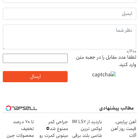
0
/
400
لطفا عدد مقابل را در جعبه متن
وارد کنید
ارسال
مطالب پیشنهادی
آهن پرایس،
بازدید از IM LS7
جراحی کمر
تا 70 درصد
قیمت روز آهن
لوکس ترین
ممنوع شد⛔
تخفیف
آلات
شاسی بلند برقی
میتونی کمرت رو
محصولات جین