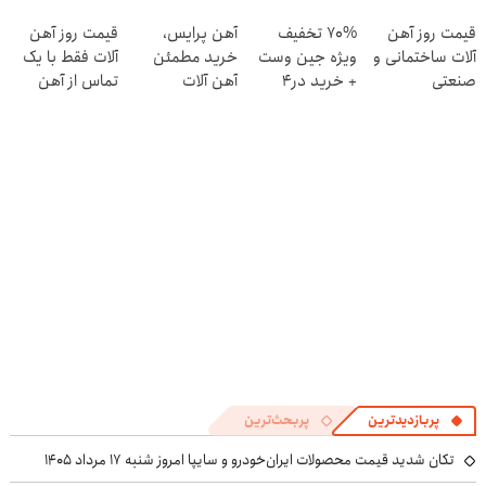
ایران در باشگاه
در منزل درمان
وست + خرید در
قیمت روز آهن
70% تخفیف
آهن پرایس،
قیمت روز آهن
انقلاب
کنی! 👈🏻
4 قسط
آلات ساختمانی و
ویژه جین وست
خرید مطمئن
آلات فقط با یک
پرسش‌نامه
صنعتی
+ خرید در4
آهن آلات
تماس از آهن
قسطه
پرایس
پربازدیدترین
پربحث‌ترین
تکان شدید قیمت محصولات ایران‌خودرو و سایپا امروز شنبه ۱۷ مرداد ۱۴۰۵