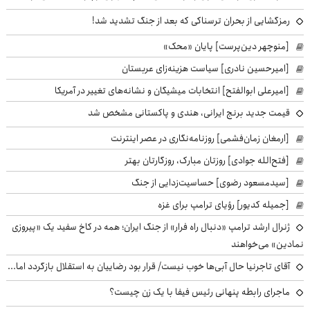
رمزگشایی از بحران ترسناکی که بعد از جنگ تشدید شد!
[منوچهر دین‌پرست] پایان «محک»
[امیرحسین نادری] سیاست هزینه‌زای عربستان
[امیرعلی ابوالفتح] انتخابات میشیگان و نشانه‌های تغییر در آمریکا
قیمت جدید برنج ایرانی، هندی و پاکستانی مشخص شد
[ارمغان زمان‌فشمی] روزنامه‌نگاری در عصر اینترنت
[فتح‌الله جوادی] روزتان مبارک، روزگارتان بهتر
[سیدمسعود رضوی] حساسیت‌زدایی از جنگ
[جمیله کدیور] رؤیای ترامپ برای غزه
ژنرال ارشد ترامپ «دنبال راه فرار» از جنگ ایران؛ همه در کاخ سفید یک «پیروزی
نمادین» می‌خواهند
آقای تاجرنیا حال آبی‌ها خوب نیست/ قرار بود رضاییان به استقلال بازگردد اما...
ماجرای رابطه پنهانی رئیس فیفا با یک زن چیست؟