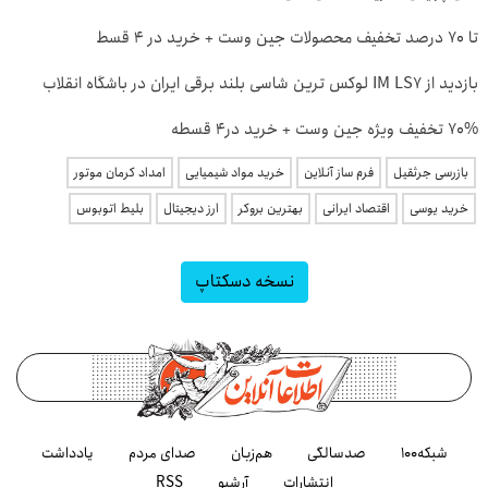
تا 70 درصد تخفیف محصولات جین وست + خرید در 4 قسط
بازدید از IM LS7 لوکس ترین شاسی بلند برقی ایران در باشگاه انقلاب
70% تخفیف ویژه جین وست + خرید در4 قسطه
بازرسی جرثقیل
فرم ساز آنلاین
خرید مواد شیمیایی
امداد کرمان موتور
خرید یوسی
اقتصاد ایرانی
بهترین بروکر
ارز دیجیتال
بلیط اتوبوس
نسخه دسکتاپ
شبکه۱۰۰
صدسالگی
هم‌زبان
صدای مردم
یادداشت
انتشارات
آرشیو
RSS