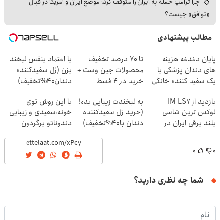
چرا ترامپ حمله به ایران را متوقف کرد؛ موضع ایران و آمریکا در قبال
«توافق» چیست؟
مطالب پیشنهادی
پایان دغدغه هزینه
تا 70 درصد تخفیف
با اعتماد بنفس لبخند
های دندان پزشکی با
محصولات جین وست +
بزن (ژل سفیدکننده
پک سفید کننده خانگی
خرید در 4 قسط
دندان40%تخفیف)
بازدید از IM LS7
به لبخندت زیبایی بده!
با این روش توی
لوکس ترین شاسی
(خرید ژل سفیدکننده
خونه،سفیدی و زیبایی
بلند برقی ایران در
دندان با40%تخفیف)
دندوناتو برگردون
باشگاه انقلاب
(40%off)
۰
۰
شما چه نظری دارید؟