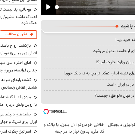
روحانی: بنا نیست ت
Play
اختلاف داشته باشیم/ ره
جنگ شود
 باشید
آخرین مطالب
نه خریداریم!
بازگشت ارواح باستان 
ای از جامعه تبدیل می‌شود
اصلی «مومیایی» دوباره
بان وزارت خارجه آمریکا
ادای احترام سن سبا
جنایی فرانسه؛ مروری جام
ای تنبیه ایران؛ کفگیر ترامپ به ته دیگ خورد!
کشف رازهای سر به مه
بار در ایران - است
شاهکار نقاش رنسانس ب
ا در قبال «توافق» چیست؟
مردی که با گذشته‌ا
با اروین ولش درباره اعت
پیامدهای دیپلماسی 
ایران برای آمریکا و جهان
ولوژی دیجیتال
خلافی خودروتو الان ببین، با پلاک و
کد ملی، بدون نیاز به مراجعه
اسرائیل چگونه امارا