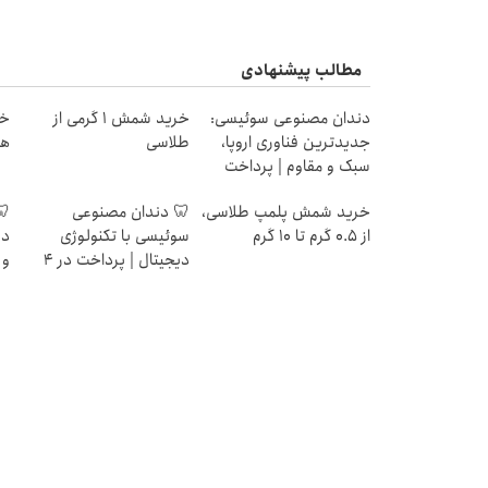
مطالب پیشنهادی
دندان مصنوعی سوئیسی:
خرید شمش 1 گرمی از
جدیدترین فناوری اروپا،
طلاسی
هز
سبک و مقاوم | پرداخت
قسطی
خرید شمش پلمپ طلاسی،
🦷 دندان مصنوعی
🦷
از ۰.۵ گرم تا ۱۰ گرم
سوئیسی با تکنولوژی
دن
دیجیتال | پرداخت در 4
و 
قسط |📍 تهران
ته