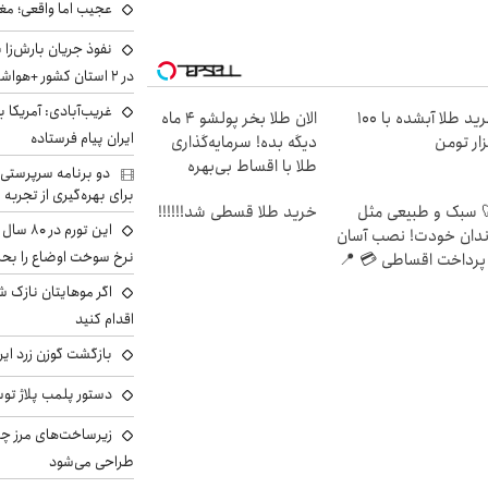
عجیب اما واقعی؛ مغ
نفوذ جریان بارش‌زا 
در ۲ استان کشور +هواشناسی فردا
غریب‌آبادی: آمریکا 
خرید طلا آبشده با 100
الان طلا بخر پولشو 4 ماه
ایران پیام فرستاده
ار تومن
دیگه بده! سرمایه‌گذاری
طلا با اقساط بی‌بهره
دو برنامه سرپرستی 
برای بهره‌گیری از تجربه
 سبک و طبیعی مثل
خرید طلا قسطی شد!!!!!!
این تور
دان خودت! نصب آسان
نرخ سوخت اوضاع را بحرا
پرداخت اقساطی 💳 📍
ران
اگر موهایتان نازک ش
اقدام کنید
بازگشت گوزن زرد ایر
دستور پلمب پلاژ توس
زیرساخت‌های مرز چی
طراحی می‌شود