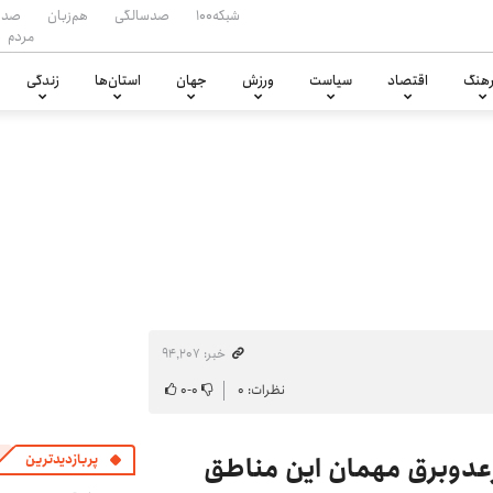
شبکه۱۰۰
صدسالگی
هم‌زبان
صدا
مردم
هنگ
اقتصاد
سیاست
ورزش
جهان
استان‌ها
زندگی
خبر: ۹۴٬۲۰۷
نظرات: ۰
۰
-
۰
 رعدوبرق مهمان این مناطق
پربازدیدترین