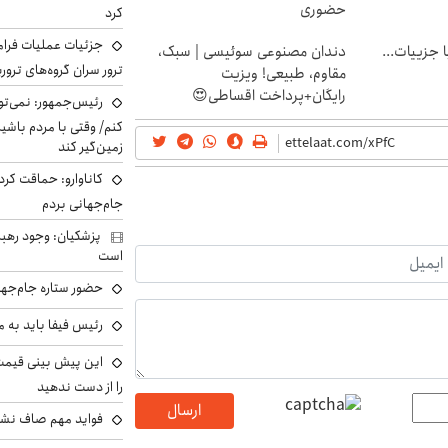
حضوری
کرد
جزئیات عملیات فرامر
فت خلافی۱۴۰۴ با جزییات...
دندان مصنوعی سوئیسی | سبک،
ترور سران گروه‌های ترو
مقاوم، طبیعی! ویزیت
رایگان+پرداخت اقساطی😍
رئیس‌جمهور: نمی‌تو
کنم/ وقتی با مردم باشیم
زمین‌گیر کند
کاناوارو: حماقت کردم
جام‌جهانی بردم
پزشکیان: وجود رهبر
است
حضور ستاره جام‌جها
رئیس فیفا باید به 
را از دست ندهید
ارسال
فواید مهم صاف نشس