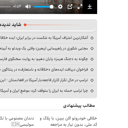
01:54
Mute
Settings
PIP
Enter
Download
fullscreen
شاید ندیده
آشکارترین اعتراف آمریکا به شکست در برابر ایران؛ ایده خلاقا
مجتبی شکوری در راهپیمایی اربعین؛ وقتی یک ویدئو به آیینه‌
چگونه به «جنگ هرمز» پایان دهیم؛ به روایت سخنگوی فارسی‌ز
فراخوان دریافت ایده‌های «خلاقانه و نامتعارف» در پنتاگون بر
ترامپ در حال تکرار کارزار فاجعه‌بار آمریکا در افغانستان - این 
چرا ترامپ حمله به ایران را متوقف کرد؛ موضع ایران و آمریک
مطالب پیشنهادی
خلافی خودروتو الان ببین، با پلاک و
دندان مصنوعی با تکن
کد ملی، بدون نیاز به مراجعه
سوئیسی🇨🇭