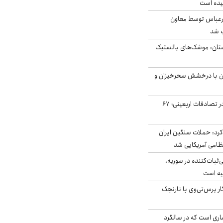
یده است
رعباس توسط معاون
ب شد
تان: موشک‌های بالستیک
ان با درخشش سحرخیزان و
جان باختن ۲۴ زائر در تصادفات اربعینی؛ ۶۷
رد: حملات سنگین ایران
‌ثبات‌کننده در سوریه،
یه است
ار پرس‌تی‌وی با نارنجک
ری است که در سالگرد