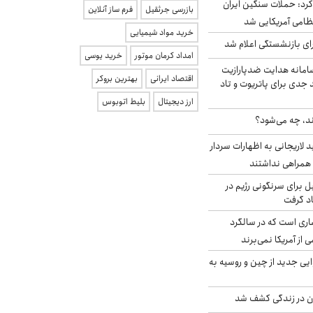
رد: حملات سنگین ایران
بازرسی جرثقیل
فرم ساز آنلاین
خرید مواد شیمیایی
ی بازنشستگی اعلام شد
امداد کرمان موتور
خرید یوسی
امانه هدایت ضدپارازیت
اقتصاد ایرانی
بهترین بروکر
جدی برای پاتریوت و تاد
ارز دیجیتال
بلیط اتوبوس
ند، چه می‌شود؟
لاریجانی به اظهارات سردار
همراهی نداشتند
ل برای سرنگونی رژیم در
اد گرفت
ری است که در سالگرد
ی از آمریکا نمی‌برند
ایی جدید از چین و روسیه به
دن در زندگی کشف شد