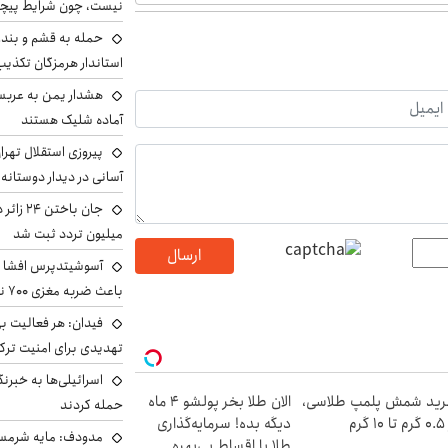
نیست، چون شرایط پیچ
حمله به قشم و بند
استاندار هرمزگان تکذی
هشدار یمن به عربس
آماده شلیک هستند
پیروزی استقلال تهر
آسانی در دیدار دوستانه
میلیون تردد ثبت شد
ارسال
آسوشیتدپرس افشا ک
باعث ضربه مغزی ۷۰۰ نظامی آمریکایی شد
فیدان: هر فعالیت بی
تهدیدی برای امنیت ترک
اسرائیلی‌ها به خبرنگ
ید شمش پلمپ طلاسی،
الان طلا بخر پولشو 4 ماه
حمله کردند
۱ گرم
دیگه بده! سرمایه‌گذاری
مدودف: مایه شرمسا
طلا با اقساط بی‌بهره