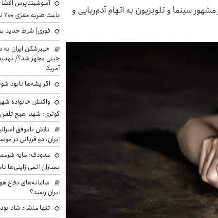
آسوشیتدپرس افشا ک
یگر مشهور سینما و تلویزیون به اتهام آدم‌ربایی و
باعث ضربه مغزی ۷۰۰ نظامی آمریکایی شد
فوری| شرط جدید برا
خیبرشکن ایران به س
چینی مجهز شد؟/ تهدید 
آمریکا
اگر پشه‌ها نابود شو
واکنش خانواده شهید 
کوثری: شهدا هیچ تلفن 
تلاش ناموفق اسرائی
ایران، دو قربانی در موس
مدودف: مایه شرمسا
بمباران اتمی ژاپنی‌ها نام
سامانه‌های دفاع هو
ایران رسید؟
تنها منشاء شاد بو