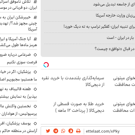
تلاش ناموفق اسرائی
ای از جامعه تبدیل می‌شود
ایران، دو قربانی در موس
بان وزارت خارجه آمریکا
خیبرشکن ایران به س
چینی مجهز شد؟/ تهدید 
ای تنبیه ایران؛ کفگیر ترامپ به ته دیگ خورد!
آمریکا
بار در ایران - است
آیا جنگ آمریکا و ای
هرمز ماه‌ها طول می‌کش
ا در قبال «توافق» چیست؟
ضرغامی درباره ضرور
فرصت سوزی نکنیم
پزشکیان: اگر در خی
یخوای میتونی
سرمایه‌گذاری بلندمدت با خرید نقره
ما هستیم؛ مجبوریم اصلا
 ات محافظت
از دیجی‌کالا
طعنه قالیباف به ته
بپذیر/ به نمایش بیشتری
یخوای میتونی
خرید طلا به صورت قسطی از
نخستین واکنش عالی
ه ات محافظت
دیجی‌کالا ( پرداخت 12 ماهه )
پرسپولیس: از هواداران 
یوسف پزشکیان: افرا
آرامش در منطقه حاکم ب