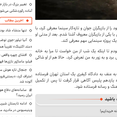
تغییر بزرگ در بازار 
آماده رکوردشکنی می‌شو
آخرین مطالب
هفته قبل دختر ۲۳ ساله‌ای که خود را از بازیگران جوان و تازه‌کار سینما معرفی کرد، با
تنها منشاء شاد بو
یکی از بازیگران معروف آشنا شدم. بعد از مدتی او
آنیا تیلور-جوی توضی
ه یک پروژه سینمایی مهم معرفی کند.
«متد اکتینگ» تقریباً 
دم تا اینکه یک شب از من خواست تا مرا به خانه
افشای چهره واقعی «
برد و به زور به من تعرض کرد. حالا هم از او شاکی
فیلم؛ ماساژور نازی‌ها قه
جنجال تازه هوش مصن
به عنف به دادگاه کیفری یک استان تهران فرستاده
اعتراف کرد: «بستنی‌ف
اره یازدهم پلیس آگاهی قرار گرفت تا پس از تکمیل
آلوده شد
نگ و رسانه فرستاده شود.
سامانه‌های دفاع هو
ایران رسید؟
 باشید
ادامه تابستان شیرین
وینیسیوس در مادرید م
نه خریداریم!