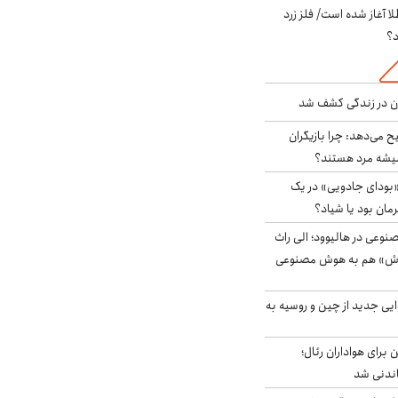
طلا آغاز شده است/ فلز زرد
د؟
دن در زندگی کشف شد
ح می‌دهد: چرا بازیگران
همیشه مرد هستند؟
بودای جادویی» در یک
رمان بود یا شیاد؟
وعی در هالیوود؛ الی راث
روش» هم به هوش مصنوعی
ایی جدید از چین و روسیه به
 برای هواداران رئال؛
اندنی شد