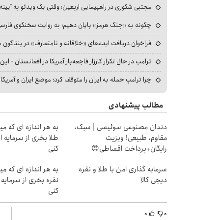
مجتبی شکوری در راهپیمایی اربعین؛ وقتی یک ویدئو به آیینه‌
چگونه به «جنگ هرمز» پایان دهیم؛ به روایت سخنگوی فارسی‌ز
فراخوان دریافت ایده‌های «خلاقانه و نامتعارف» در پنتاگون بر
ترامپ در حال تکرار کارزار فاجعه‌بار آمریکا در افغانستان - این 
چرا ترامپ حمله به ایران را متوقف کرد؛ موضع ایران و آمریک
مطالب پیشنهادی
دندان مصنوعی سوئیسی | سبک،
به هر اندازه ای که م
مقاوم، طبیعی! ویزیت
طلا بخری از سرمایه
رایگان+پرداخت اقساطی😍
کنی
سرمایه گذاری امن با طلا و نقره
به هر اندازه ای که م
دیجی کالا
نقره بخری از سرمای
کنی
۰
۰