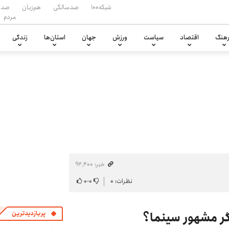
شبکه۱۰۰
صدسالگی
هم‌زبان
صدا
مردم
هنگ
اقتصاد
سیاست
ورزش
جهان
استان‌ها
زندگی
خبر: ۹۴٬۴۰۰
نظرات: ۰
۰
-
۰
پربازدیدترین