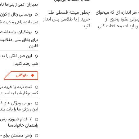
بمباران اتمی ژاپنی‌ها نام
 هر اندازه ای که میخوای
چطور میشه قسطی طلا
رونمایی رئال از گرا
تونی نقره بخری از
خرید | با طلاسی پس انداز
دیومانده راهی مادرید ش
مایه ات محافظت کنی
کنید
پزشکیان: پاسداشت 
برای وفاق ملی، عقلانیت
قانون
این صور فلکی را به ر
شب رصد کنید!
بازرگانی
ثبت برند یا خرید برن
کسب‌وکار شما مناسب‌ت
بررسی ویژگی های فن
این ویژگی ها را باید بلد
۷ اقدام ضروری پس 
راهنمای خانواده‌ها
راهی مطمئن برای ح