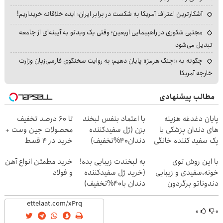
آشکارترین اعتراف آمریکا به شکست در برابر ایران؛ ایده خلاقانه خریداریم!
مجتبی شکوری در راهپیمایی اربعین؛ وقتی یک ویدئو به آیینه‌ای از جامعه
تبدیل می‌شود
چگونه به «جنگ هرمز» پایان دهیم؛ به روایت سخنگوی فارسی‌زبان وزارت
خارجه آمریکا
مطالب پیشنهادی
پایان دغدغه هزینه
با اعتماد بنفس لبخند
تا 60 درصد تخفیف
های دندان پزشکی با
بزن (ژل سفیدکننده
محصولات جین وست +
پک سفید کننده خانگی
دندان40%تخفیف)
خرید در 4 قسط
با این روش توی
به لبخندت زیبایی بده!
خرید مطمئن انواع آهن
خونه،سفیدی و زیبایی
(خرید ژل سفیدکننده
و فولاد
دندوناتو برگردون
دندان با40%تخفیف)
(40%off)
۰
۰