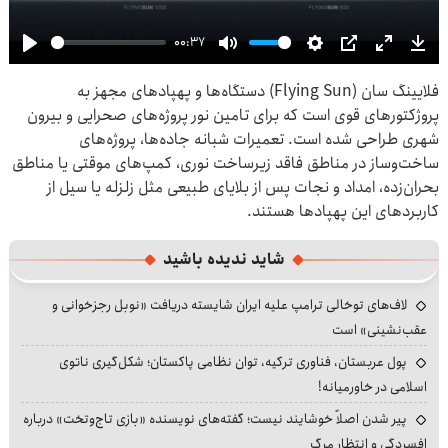
00:37
Play
Mute
Settings
PIP
Enter
Dow
فلایینگ سان (Flying Sun) دستگاه‌ها و پهپادهای مجهز به
fullscre
پروژکتورهای قوی است که برای تامین نور پروژه‌های صحرایی و بیرون
شهری طراحی شده است. تعمیرات شبانه جاده‌ها، پروژه‌های
ساخت‌وساز در مناطق فاقد زیرساخت نوری، کمپ‌های موقتی یا مناطق
بحران‌زده، امداد و نجات پس از بلایای طبیعی مثل زلزله یا سیل از
کاربردهای این پهپادها هستند.
شاید ندیده باشید
لاف‌های توخالی ترامپ علیه ایران شایسته دریافت «نوبل رجزخوانی و
عقب‌نشینی» است
پول عربستان، فناوری ترکیه، توان نظامی پاکستان؛ شکل‌گیری ناتوی
اسلامی در خاورمیانه!
پیر شدن اصلاً خوشایند نیست؛ گفته‌های نویسنده «بازی تاج‌وتخت» درباره
افسردگی و انتظار مرگ