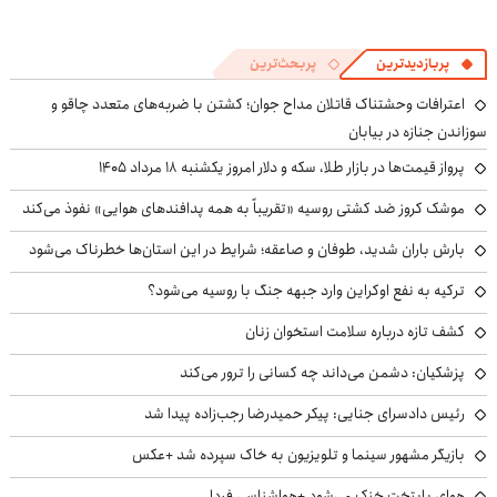
پربازدیدترین
پربحث‌ترین
اعترافات وحشتناک قاتلان مداح جوان؛ کشتن با ضربه‌های متعدد چاقو و
سوزاندن جنازه در بیابان
پرواز قیمت‌ها در بازار طلا، سکه و دلار امروز یکشنبه ۱۸ مرداد ۱۴۰۵
موشک کروز ضد کشتی روسیه «تقریباً به همه پدافندهای هوایی» نفوذ می‌کند
بارش باران شدید، طوفان و صاعقه؛ شرایط در این استان‌ها خطرناک می‌شود
ترکیه به نفع اوکراین وارد جبهه جنگ با روسیه می‌شود؟
کشف تازه درباره سلامت استخوان زنان
پزشکیان: دشمن می‌داند چه کسانی را ترور می‌کند
رئیس دادسرای جنایی: پیکر حمیدرضا رجب‌زاده پیدا شد
بازیگر مشهور سینما و تلویزیون به خاک سپرده شد +عکس
هوای پایتخت خنک می‌شود +هواشناسی فردا