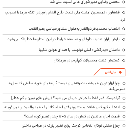
محسن رضایی دبیر شورای عالی امنیت ملی شد
قشقاوی: کمیسیون امنیت ملی کلیات طرح اقدام راهبردی تنگه هرمز را تصویب
کرد
انتصاب محمدباقر ذوالقدر به‌عنوان مشاور سیاسی رهبر انقلاب
بارش باران شدید، طوفان و صاعقه؛ شرایط در این استان‌ها خطرناک می‌شود
داستان «پدرکشی» املی نوتومب با صدای هوتن شکیبا
گسترش کشت محصولات کم‌آب‌بر در هرمزگان
بازرگانی
چرا ارزان‌ترین همیشه به‌صرفه‌ترین نیست؟ راهنمای خرید ساعتی که سال‌ها
عمر می‌کند
آیا دیسک کمر فقط با جراحی درمان می شود؟ (روش های نوین و کم خطر)
انتخاب گیربکس شافت مستقیم؛ وقتی اعداد کاتالوگ همه واقعیت را نمی‌گویند
قیمت اجاره ماشین در کیش در سال ۱۴۰۵ چقدر تغییر کرده است؟
چراغ سقفی توکار؛ انتخابی کوچک برای تغییر بزرگ در طراحی داخلی