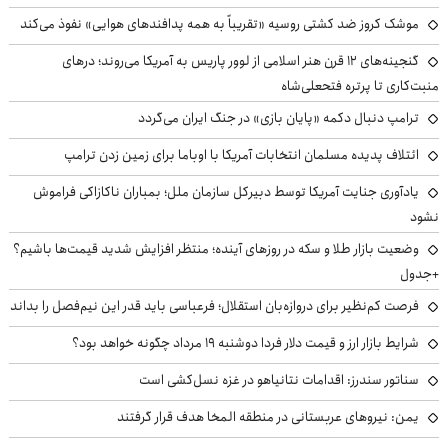
موشک کروز ضد کشتی روسیه «تقریباً به همه پدافندهای هوایی» نفوذ می‌کند
گنجینه‌های ۱۲ قرن هنر اسلامی از لوور پاریس به آمریکا می‌روند؛ درهای
منبت‌کاری تا پرتره فتحعلی‌شاه
ترامپ دنبال دکمه «پایان بازی» در جنگ ایران می‌گردد
ائتلاف پدیده مسلمان انتخابات آمریکا با اوباما برای زمین زدن ترامپ
یادآوری جنایت آمریکا توسط دبیرکل سازمان ملل؛ بمباران ناکازاکی فراموش
نشود
وضعیت بازار طلا و سکه در روزهای آینده؛ منتظر افزایش شدید قیمت‌ها باشیم؟
+جدول
فرصت کم‌نظیر برای دروازه‌بان استقلال؛ فرعباسی باید قدر این نیم‌فصل را بداند
شرایط بازار ارز و قیمت دلار فردا دوشنبه ۱۹ مرداد چگونه خواهد بود؟
سناتور سندرز: اقدامات نتانیاهو در غزه نسل‌کشی است
یمن: نیروهای عربستانی در منطقه المخا هدف قرار گرفتند