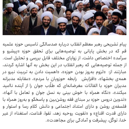
پیام تشریحی رهبر معظم انقلاب درباره صدسالگی تاسیس حوزه علمیه
قم که در بخش پایانی به توصیه‌هایی برای تحقق حوزه «پیشرو و
سرآمد» اختصاص داشت، از زوایای مختلف قابل بررسی و تحلیل است.
از جمله توصیه‌هایی که رهبر انقلاب در این بخش به آنها اشاره کردند،
عبارتند از: «لزوم به‌روز بودن حوزه»، «اهمیت دادن به تربیت نیرو در
همه‌ی بخشها»، «افزایش رابطه حوزویان با مردم»، «مقابله مدبرانه
مدیران حوزه با القائات مغرضانه‌ای که طلّاب جوان را از آینده ناامید
میکند»، «نگاه همراه با خوش بینی به نسل جوان و تعامل با آنها»،
«تدوین دروس حوزه بر مبنای فقه روشن‌بین و پاسخگو و به‌روز همراه با
فلسفه‌ی روشن و دارای امتداد اجتماعی و دانش کلام رسا و استوار و
دارای قدرت اقناع» و «تقویت روحیه زهد، تقوا، قناعت، استغناء از غیر
خدا، توکّل، پیشرفت و آمادگی برای مجاهدت».