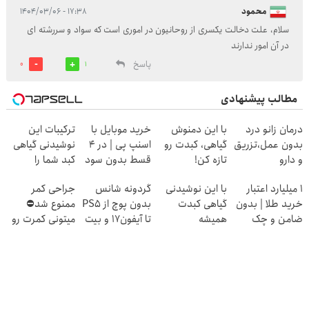
محمود
۱۷:۳۸ - ۱۴۰۴/۰۳/۰۶
سلام، علت دخالت یکسری از روحانیون در اموری است که سواد و سررشته ای
در آن امور ندارند
پاسخ
0
1
مطالب پیشنهادی
درمان زانو درد
با این دمنوش
خرید موبایل با
ترکیبات این
بدون عمل،تزریق
گیاهی، کبدت رو
اسنپ پی | در ۴
نوشیدنی گیاهی
و دارو
تازه کن!
قسط بدون سود
کبد شما را
(◂پرسش‌نامه)
و کارمزد!
سمزدایی می
۱ میلیارد اعتبار
با این نوشیدنی
گردونه شانس
جراحی کمر
کند!
خرید طلا | بدون
گیاهی کبدت
بدون پوچ از PS5
ممنوع شد⛔
با55%تخفیف
ضامن و چک
همیشه
تا آیفون17 و بیت
میتونی کمرت رو
پرقدرته55%تخفیف
کوین 🔥
در منزل درمان
کنی! 👈🏻
پرسش‌نامه