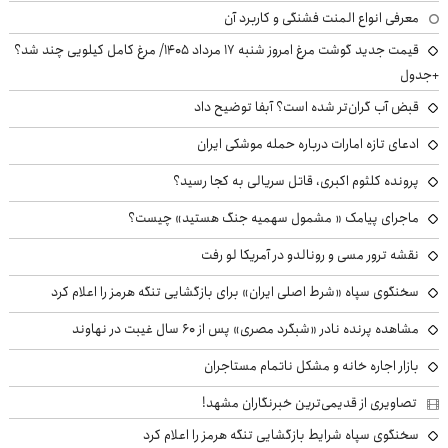
معرفی انواع المنت فشنگی و کاربرد آن
قیمت جدید گوشت مرغ امروز شنبه ۱۷ مرداد ۱۴۰۵/ مرغ کامل کیلویی چند شد؟
+جدول
قبض آب گران‌تر شده است؟ آبفا توضیح داد
ادعای تازه امارات درباره حمله موشکی ایران
پرونده کلثوم اکبری، قاتل سریالی به کجا رسید؟
ماجرای پیامک « مشمول سهمیه جنگ هستید» چیست؟
نقشه ترور مسی و رونالدو در آمریکا لو رفت
سخنگوی سپاه «شرط اصلی ایران» برای بازگشایی تنگه هرمز را اعلام کرد
مشاهده پرنده نادر «شبگرد مصری» پس از ۶۰ سال غیبت در نهاوند
بازار اجاره خانه و مشکل ناتمام مستاجران
تصاویری از قدیمی‌ترین خبرنگاران مشهد!
سخنگوی سپاه شرایط بازگشایی تنگه هرمز را اعلام کرد