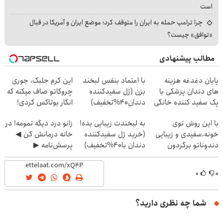
است
چرا ترامپ حمله به ایران را متوقف کرد؛ موضع ایران و آمریکا در قبال
«توافق» چیست؟
مطالب پیشنهادی
پایان دغدغه هزینه
با اعتماد بنفس لبخند
این کرم جلبک، جوری
های دندان پزشکی با
بزن (ژل سفیدکننده
چروکاتو صاف میکنه که
پک سفید کننده خانگی
دندان40%تخفیف)
انگار بوتاکس کردی!
(تخفیف ویژه)
با این روش توی
به لبخندت زیبایی بده!
زانو درد دیگه تمومه! در
خونه،سفیدی و زیبایی
(خرید ژل سفیدکننده
خانه درمانش کن ◀
دندوناتو برگردون
دندان با40%تخفیف)
پرسش‌نامه ▶
(40%off)
۰
۰
شما چه نظری دارید؟