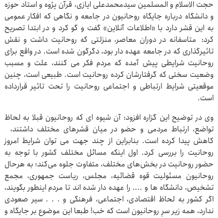
حجت الاسلام و المسلمین سیدمحمدعلی ایازی، قرآن‌ پژوه و استاد حوزه
و دانشگاه درباره جایگاه روحانیون در جامعه و نگاهی که افکار عمومی
به این قشر دارد با «اطلاعات آنلاین» گفت‌ و گو کرد و در ابتدا تصریح
کرد: متاسفانه در دوران معاصر، منزلتی که روحانیت داشت و نقش
تاثیرگذاری که در جامعه عهده دار بود، دگرگون شده است. در واقع برای
روحانیت شرایطی پیش آمده که مردم فکر می کنند، علت و مسبب
وضعیت سختی که گرفتارشان کرده روحانیت است. طبیعی است، چنین
موقعیتی شرایط ارتباطی و اجتماعی روحانیت را تحت تاثیر قرارداده
است.
وی در توضیح این گزاره افزود: آن شیوه ای که روحانیون قبلا به لحاظ
تواضع، ارتباط مردمی و حضو در میان قشرهای مختلف داشتند،
کاهش پیدا کرده است. بنابراین از چند جهت می توان شرایط امروز
روحانیت را بررسی کرد. اول اینکه مسائل مختلف کشور با توجه به
حضور روحانیت در بخش‌های مختلف، متفاوت جلوه می‌کند؛ به هرحال
روحانیون مسئولیت قوه قضائیه، مجلس، ریاست جمهوری، مجمع
تشخیص، دانشگاه ها و .... را عهده دار شده اند تا مردم اینطور بگویند،
اگر کشور به لحاظ اقتصادی، اجتماعی، فرهنگی و . . . سیر صعودی
ندارد، همه زیر سرِ روحانیون است که خب! طبعا این موضوع بر جایگاه و