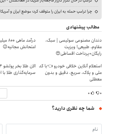
ترامپ در حال تکرار کارزار فاجعه‌بار آمریکا در افغانستان - این 
چرا ترامپ حمله به ایران را متوقف کرد؛ موضع ایران و آمریک
مطالب پیشنهادی
دندان مصنوعی سوئیسی | سبک،
درآمد ما
مقاوم، طبیعی! ویزیت
امتحانش مجانیه😉
رایگان+پرداخت اقساطی😍
استعلام آنلاین خلافی خودرو 👈با کد
ملی و پلاک، سریع، دقیق و بدون
سرمایه‌گذاری طلا با 
معطلی
۰
۰
شما چه نظری دارید؟