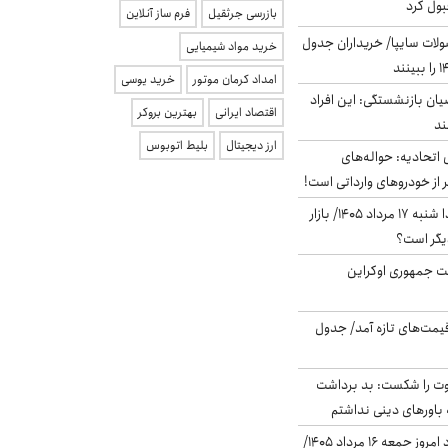
بول کرد
بازرسی جرثقیل
فرم ساز آنلاین
لات سایپا/ خریداران جدول
خرید مواد شیمیایی
امداد کرمان موتور
خرید یوسی
یان بازنشستگی: این افراد
اقتصاد ایرانی
بهترین بروکر
ارز دیجیتال
بلیط اتوبوس
تحادیه: حواله‌های
 از خودروهای وارداتی است!
پیش‌بینی بورس فردا شنبه ۱۷ مرداد ۱۴۰۵/ بازار
یگر است؟
ست جمهوری اوکراین
 قیمت‌های تازه آمد/ جدول
ت را شکست: بد برداشت
باورهای دینی نداشتم
قیمت دلار در بازار آزاد امروز جمعه ۱۶ مرداد ۱۴۰۵/