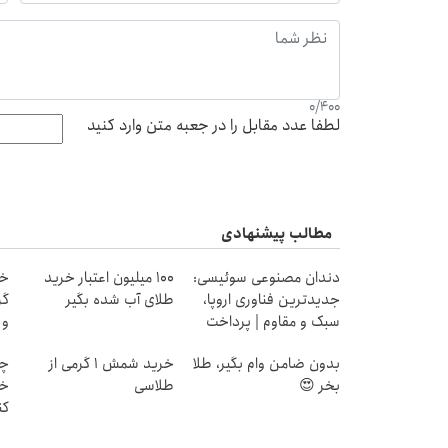
0
/
400
لطفا عدد مقابل را در جعبه متن وارد کنید
مطالب پیشنهادی
دندان مصنوعی سوئیسی:
100 میلیون اعتبار خرید
جدیدترین فناوری اروپا،
طلای آب شده بگیر
سبک و مقاوم | پرداخت
و
قسطی
بدون ضامن وام بگیر، طلا
خرید شمش 1 گرمی از
چط
بخر 😍
طلاسی
خر
کن