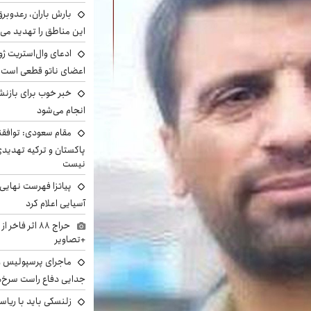
بارش باران، رعدوبر
این مناطق را تهدید می‌
ادعای وال‌استریت ژو
اعضای ناتو قطعی است
خبر خوب برای بازنش
انجام می‌شود
مقام سعودی: توافقن
پاکستان و ترکیه تهدید
نیست
پیاتزا فهرست نهایی 
آسیایی اعلام کرد
حراج ۸۸ اثر ف
+تصاویر
ماجرای پرسپولیس و د
جدایی دفاع راست سرخ‌
زلنسکی باید با ریا