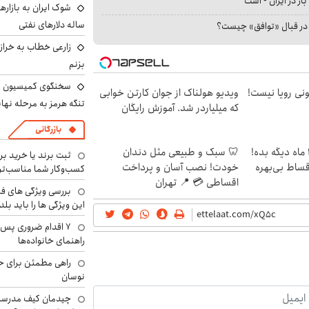
بار در ایران - است
ساله دلارهای نفتی
ا در قبال «توافق» چیست؟
زارعی خطاب به خراز
بزنم
سخنگوی کمیسیون ا
هی 800 میلیونی رویا نیست!
ویدیو هولناک از جوان کارتن خوابی
تنگه هرمز به مرحله نها
که میلیاردر شد. آموزش رایگان
بازرگانی
الان طلا بخر پولشو 4 ماه دیگه بده!
🦷 سبک و طبیعی مثل دندان
ثبت برند یا خرید برن
اقساط بی‌بهره
خودت! نصب آسان و پرداخت
کسب‌وکار شما مناسب‌ت
اقساطی 💳 📍 تهران
بررسی ویژگی های فن
این ویژگی ها را باید بلد
۷ اقدام ضروری پس 
راهنمای خانواده‌ها
راهی مطمئن برای ح
نوسان
چیدمان کیف مدرسه؛