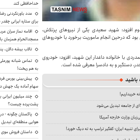
خداحافظی کند
عدد باورنکردنی رضای
برای ستاره ایرانی چقدر 
م افزود: شهید سعیدی یکی از نیروهای پرتلاش،
اقامه نماز سران عرب
بود که درحین انجام ماموریت برخورد با خودروهای
مسجدالحرام همزمان با 
تالاب بیشه دالان، پن
دردی با خانواده داغدار این شهید، افزود: خودروی
تماس شبانه پورعلی‌گ
به هم ریخت!
 باشید
سهام آماده یک جهش د
نه خریداریم!
پشت‌پرده چیست؟
ای از جامعه تبدیل می‌شود
پاکستان چگونه - در
بان وزارت خارجه آمریکا
هوایی منطقه‌ای تبدیل 
ای تنبیه ایران؛ کفگیر ترامپ به ته دیگ خورد!
داستان فروش موی 