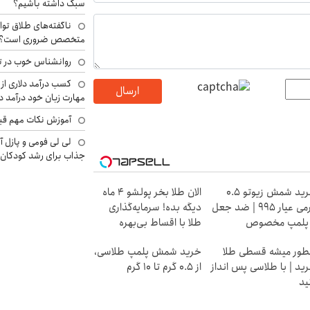
سبک داشته باشیم؟
ناگفته‌های طلاق توا
متخصص ضروری است؟
روانشناس خوب در ت
کسب درآمد دلاری از 
ارسال
مهارت زبان خود درآمد د
آموزش نکات مهم قبل 
لی لی فومی و پازل آ
جذاب برای رشد کودکان
خرید شمش زیوتو ۰.۵
الان طلا بخر پولشو 4 ماه
گرمی عیار ۹۹۵ | ضد جعل
دیگه بده! سرمایه‌گذاری
 پلمپ مخصوص
طلا با اقساط بی‌بهره
ور میشه قسطی طلا
خرید شمش پلمپ طلاسی،
ید | با طلاسی پس انداز
از ۰.۵ گرم تا ۱۰ گرم
ید