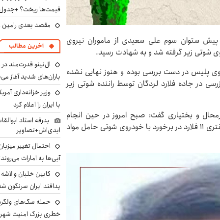
قیمت‌ها ریخت؟ +جدول
مقصد بعدی رامین رض
 پیش ستوان سوم علی سعیدی از ماموران نیروی
آخرین مطالب
وی شوتی زیر گرفته شد و به شهادت رسید.
ال‌نینو قدرت‌مند در 
ز سوی پلیس در دست بررسی بوده و هنوز نهایی نشده
باران‌های شدید آغاز می
رسی در جاده فلارد لردگان توسط راننده شوتی زیر
وزیر خزانه‌داری آمری
با ایران را اعلام کرد
محال و بختیاری گفت: صبح امروز در حین انجام
بدرقه استاد ابوالقا
ماموریت، ستوان سوم علی سعیدی، از نیروهای خدوم کلانتری ۱۱ فلارد در برخورد با خودروی شوتی حامل مواد
ابدی‌اش+تصاویر
احتمال تغییر میزبان
آبی‌ها به امارات می‌روند
پدافند ایران سرنگون شد
خطری بزرگ امنیت شهرون