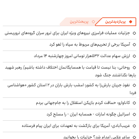
پربازدیدترین
پربحث‌ترین
جزئیات عملیات فرامرزی نیروهای ویژه ایران برای ترور سران گروه‌های تروریستی
آمریکا برخی از تحریم‌های مربوط به سپاه را لغو کرد
ارزش سهام عدالت ۵۳۲هزار تومانی امروز چهارشنبه ۱۴ مرداد
روحانی: بنا نیست تا قیامت با همسایگانمان اختلاف داشته باشیم/ رهبر شهید
بارها نگذاشتند جنگ شود
نفوذ جریان بارش‌زا به کشور؛ امشب بارش باران در ۲ استان کشور +هواشناسی
فردا
کاناوارو: حماقت کردم بازیکن استقلال را به جام‌جهانی بردم
اسرائیل چگونه امارات - همسایه ایران - را مسلح کرد
غریب‌آبادی: آمریکا برای بازگشت به تعهدات برای ایران پیام فرستاده
ساغر غلامی اعدام شد؟ جزئیات را بخوانید