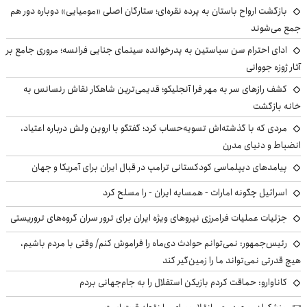
بازگشت ارواح باستان به پرده نقره‌ای؛ ستارگان اصلی «مومیایی» دوباره دور هم
جمع می‌شوند
ادای احترام سن سباستین به پدرخوانده سینمای جنایی فرانسه؛ مروری جامع بر
آثار ژوزه جووانی
کشف رازهای سر به مهر فرا آنجلیکو؛ قدیمی‌ترین شاهکار نقاش رنسانس به
خانه بازگشت
مردی که با گذشته‌اش تسویه‌حساب کرد؛ گفتگو با اروین ولش درباره اعتیاد،
انضباط و دنیای مدرن
پیامدهای دیپلماسی کودکستانی ترامپ در قبال ایران برای آمریکا و جهان
اسرائیل چگونه امارات - همسایه ایران - را مسلح کرد
جزئیات عملیات فرامرزی نیروهای ویژه ایران برای ترور سران گروه‌های تروریستی
رئیس‌جمهور: نمی‌توانم حوادث دی‌ماه را فراموش کنم/ وقتی با مردم باشیم،
هیچ قدرتی نمی‌تواند ما را زمین‌گیر کند
کاناوارو: حماقت کردم بازیکن استقلال را به جام‌جهانی بردم