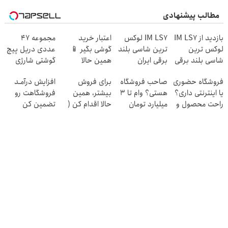
مطالب پیشنهادی
بازدید از IM LS7
IM LS7 لوکس
اعتبار خرید
مجموعه 47
لوکس ترین
ترین شاسی بلند
گوشی بگیر 📱
عددی دریل پیچ
شاسی بلند برقی
برقی ایران
همین حالا
گوشتی شارژی
ایران در باشگاه
درخواست اعتبار
(تخفیف به مدت
فروشگاه حضوری
صاحب فروشگاه
برای فروش
افزایش درآمـد
انقلاب
بده 🎯
محدود)
یا اینترنتی داری؟
هستی؟ وام تا ۳
بیشتر، همین
فروشگاهت رو
راحت محصول و
میلیارد تومان
حالا اقدام کن (
تضمین کن
خدماتت رو
بگیر
ثبت نام کن )
بفروش