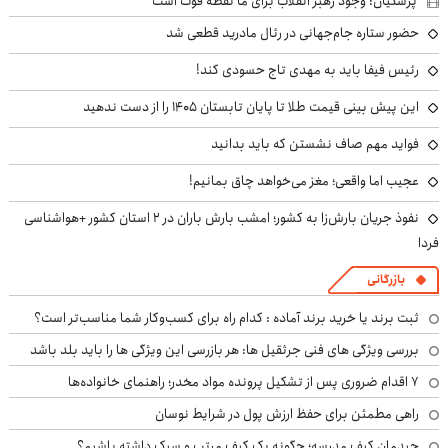
پزشکیان: وجود رهبر انقلاب برای ما نقطه قوت است
حضور ستاره جام‌جهانی در رئال مادرید قطعی شد
رئیس فیفا باید به مهدی تاج حسودی کند!
این پیش بینی قیمت طلا تا پایان تابستان ۱۴۰۵ را از دست ندهید
فواید مهم صاف نشستن که باید بدانید
عجیب اما واقعی؛ مغز می‌خواهد چاق بمانیم!
نفوذ جریان بارش‌زا به کشور؛ امشب بارش باران در ۲ استان کشور +هواشناسی
فردا
بازرگانی
ثبت برند یا خرید برند آماده : کدام راه برای کسب‌وکار شما مناسب‌تر است؟
بررسی ویژگی های فنی جرثقیل ها: هر بازرسی این ویژگی ها را باید بلد باشد
۷ اقدام ضروری پس از تشکیل پرونده مواد مخدر؛ راهنمای خانواده‌ها
راهی مطمئن برای حفظ ارزش پول در شرایط نوسان
چیدمان کیف مدرسه؛ چگونه یک کیف مرتب و سبک داشته باشیم؟