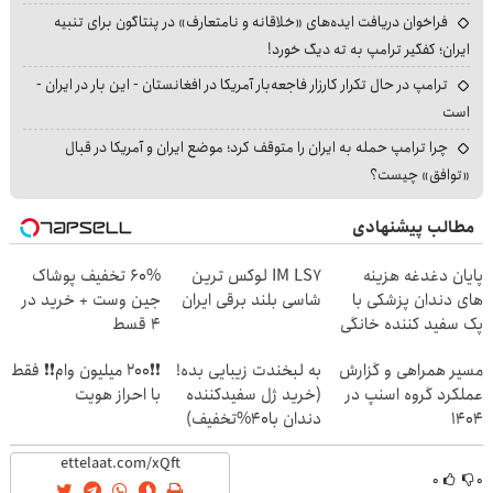
فراخوان دریافت ایده‌های «خلاقانه و نامتعارف» در پنتاگون برای تنبیه
ایران؛ کفگیر ترامپ به ته دیگ خورد!
ترامپ در حال تکرار کارزار فاجعه‌بار آمریکا در افغانستان - این بار در ایران -
است
چرا ترامپ حمله به ایران را متوقف کرد؛ موضع ایران و آمریکا در قبال
«توافق» چیست؟
مطالب پیشنهادی
پایان دغدغه هزینه
IM LS7 لوکس ترین
60% تخفیف پوشاک
های دندان پزشکی با
شاسی بلند برقی ایران
جین وست + خرید در
پک سفید کننده خانگی
4 قسط
مسیر همراهی و گزارش
به لبخندت زیبایی بده!
❗❗200 میلیون وام❗❗ فقط
عملکرد گروه اسنپ در
(خرید ژل سفیدکننده
با احراز هویت
۱۴۰۴
دندان با40%تخفیف)
۰
۰