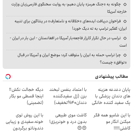
چگونه به «جنگ هرمز» پایان دهیم؛ به روایت سخنگوی فارسی‌زبان وزارت
خارجه آمریکا
فراخوان دریافت ایده‌های «خلاقانه و نامتعارف» در پنتاگون برای تنبیه
ایران؛ کفگیر ترامپ به ته دیگ خورد!
ترامپ در حال تکرار کارزار فاجعه‌بار آمریکا در افغانستان - این بار در ایران -
است
چرا ترامپ حمله به ایران را متوقف کرد؛ موضع ایران و آمریکا در قبال
«توافق» چیست؟
مطالب پیشنهادی
پایان دغدغه هزینه
با اعتماد بنفس لبخند
دیگه خجالت نکش‼️
های دندان پزشکی با
بزن (ژل سفیدکننده
اینجا قسطی مو بکار
پک سفید کننده خانگی
دندان40%تخفیف)
(تضمینی)
با این شامپو همه فکر
کاشت موی طبیعی
با این روش توی
میکنن انگار مو
بدون درد و خونریزی!
خونه،سفیدی و زیبایی
کاشتی!!!!!
😍😍
دندوناتو برگردون