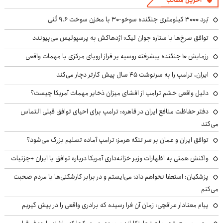
آخرین مطالب
بُرد ۳۰۰۰ کیلومتری جنگنده سوخو-۳۰ با مخزن سوخت ۹.۶ تُنی
توافق سرخ‌ها با ستاره جوان لیگ؛ اژدهاکش به پرسپولیس می‌پیوندد
رزمایش ۱۰ جنگنده پیشرفته روسیه بر فراز اروپای مرکزی با مهمات واقعی
ایران، ترامپ را به سرنوشت ۴۵ سال پیش کارتر دچار می‌کند
دلیل واقعی خشم ترامپ از افشای میزان ذخایر مهمات آمریکا چیست؟
دفتر حفاظت منافع ایران در قاهره: ترامپ برای احیای توافق قبلی التماس
می‌کند
توافق ایران و عمان بر سر تنگه هرمز؛ ترامپ آماده تسلیم بزرگ می‌شود؟
واکنش همتی به اظهارات وزیر خزانه‌داری آمریکا درباره توافق با ایران +جزئیات
پزشکیان: استعفا نخواهم داد؛ می‌ایستم و در برابر کارشکنی‌ها با مردم صحبت
می‌کنم
پیام معنادار عراقچی: زمان آن فرا رسیده که برادری واقعی را در پیش گیریم