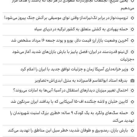
یحیی سریع: تجمعات تجاوزکارانه سعودی در هر کجا که باشند را هدف قرار
می‌دهیم
ترومپت‌نواز در برابر تک‌تیرانداز؛ وقتی نوای موسیقی بر آتش جنگ پیروز می‌شود!
حمله پهپادی به کشتی متعلق به کشور ترکیه در دریای سیاه
آخرین وضعیت بازار ارز؛ قیمت دلار، یورو و پوند جمعه ۱۶ مرداد مشخص شد
ال‌نینو قدرت‌مند در ایران؛ فصل پاییز با بارش باران‌های شدید آغاز می‌شود
+جزئیات
وزیر خزانه‌داری آمریکا زمان و جزئیات توافق جدید با ایران را اعلام کرد
بدرقه استاد ابوالقاسم قاسم‌زاده به منزل ابدی‌اش+تصاویر
احتمال تغییر میزبان دیدارهای استقلال در آسیا؛ آبی‌ها به امارات می‌روند؟
کابین خلبان و لاشه جنگنده اف-۱۵ آمریکایی که با پدافند ایران سرنگون شد
حمله سگ‌های ولگرد به یک کودک ۹ ساله؛ خطری بزرگ امنیت شهروندان را
تهدید می‌کند
بارش باران، رعدوبرق و طوفان شدید؛ خطر سیل این مناطق را تهدید می‌کند