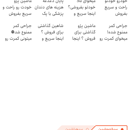
خودرو خودتو
میخوای S5
پایان دغدغه
ماشین پژو
راحت و سریع
خودتو بفروشی؟
هزینه های دندان
خودت رو راحت و
بفروش
اینجا سریع و
پزشکی با پک
سریع بفروش
منصفانه تر
سفید کننده
جراحی کمر
ماشین پژو
شاهین گذاشتی
جراحی کمر
بفروش
خانگی
ممنوع شده!
گذاشتی برای
برای فروش ؟
ممنوع شد⛔
میخوای کمرت رو
فروش ؟ اینجا
اینجا سریع و
میتونی کمرت رو
در منزل درمان
سریع و راحت
راحت بفروش
در منزل درمان
کنی؟
بفروش
کنی! 👈🏻
((پرسش‌نامه))
پرسش‌نامه
پربازدیدترین
پربحث‌ترین