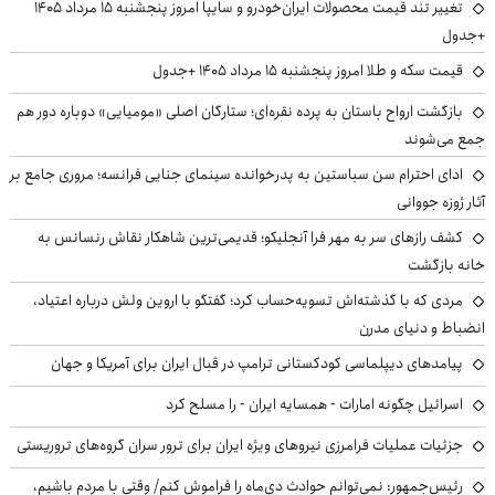
تغییر تند قیمت محصولات ایران‌خودرو و سایپا امروز پنجشنبه ۱۵ مرداد ۱۴۰۵
+جدول
قیمت سکه و طلا امروز پنجشنبه ۱۵ مرداد ۱۴۰۵ +جدول
بازگشت ارواح باستان به پرده نقره‌ای؛ ستارگان اصلی «مومیایی» دوباره دور هم
جمع می‌شوند
ادای احترام سن سباستین به پدرخوانده سینمای جنایی فرانسه؛ مروری جامع بر
آثار ژوزه جووانی
کشف رازهای سر به مهر فرا آنجلیکو؛ قدیمی‌ترین شاهکار نقاش رنسانس به
خانه بازگشت
مردی که با گذشته‌اش تسویه‌حساب کرد؛ گفتگو با اروین ولش درباره اعتیاد،
انضباط و دنیای مدرن
پیامدهای دیپلماسی کودکستانی ترامپ در قبال ایران برای آمریکا و جهان
اسرائیل چگونه امارات - همسایه ایران - را مسلح کرد
جزئیات عملیات فرامرزی نیروهای ویژه ایران برای ترور سران گروه‌های تروریستی
رئیس‌جمهور: نمی‌توانم حوادث دی‌ماه را فراموش کنم/ وقتی با مردم باشیم،