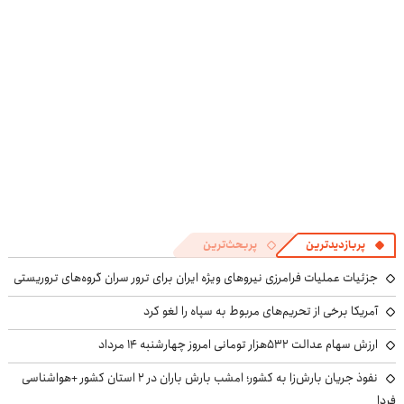
کنی؟
کنی! 👈🏻
((پرسش‌نامه))
پرسش‌نامه
پربازدیدترین
پربحث‌ترین
جزئیات عملیات فرامرزی نیروهای ویژه ایران برای ترور سران گروه‌های تروریستی
آمریکا برخی از تحریم‌های مربوط به سپاه را لغو کرد
ارزش سهام عدالت ۵۳۲هزار تومانی امروز چهارشنبه ۱۴ مرداد
نفوذ جریان بارش‌زا به کشور؛ امشب بارش باران در ۲ استان کشور +هواشناسی
فردا