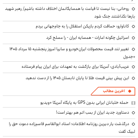
روحانی: بنا نیست تا قیامت با همسایگانمان اختلاف داشته باشیم/ رهبر شهید
بارها نگذاشتند جنگ شود
کاناوارو: حماقت کردم بازیکن استقلال را به جام‌جهانی بردم
اسرائیل چگونه امارات - همسایه ایران - را مسلح کرد
تغییر تند قیمت محصولات ایران‌خودرو و سایپا امروز پنجشنبه ۱۵ مرداد ۱۴۰۵
+جدول
غریب‌آبادی: آمریکا برای بازگشت به تعهدات برای ایران پیام فرستاده
این پیش بینی قیمت طلا تا پایان تابستان ۱۴۰۵ را از دست ندهید
آخرین مطالب
حمله خلبانان ایرانی بدون GPS به پایگاه آمریکا +ویدیو
دستاورد جدید ایران از بمب اتم هم بهتر است!
درگذشت یار دیرین روزنامه اطلاعات؛ استاد ابوالقاسم قاسم‌زاده دعوت حق را
لبیک گفت