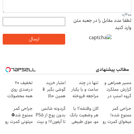
0
/
400
لطفا عدد مقابل را در جعبه متن
وارد کنید
ارسال
مطالب پیشنهادی
مسیر همراهی و
تنها در چند
اعتبار خرید
تخفیف 70
گزارش عملکرد
ساعت و با یکبار
گوشی بگیر 📱
درصدی روی
گروه اسنپ در
مراجعه فروخته
همین حالا
همه محصولات
۱۴۰۴
شد ✅
درخواست اعتبار
مونو چرم
جراحی کمر
الان وقتشه‼️ با
گردونه شانس
جراحی کمر
بده 🎯
ممنوع شده!
هر وضعیت بانک
بدون پوچ از PS5
ممنوع شد⛔
میخوای کمرت رو
مو، موی طبیعی
تا آیفون17 و بیت
میتونی کمرت رو
در منزل درمان
بکار!
کوین 🔥
در منزل درمان