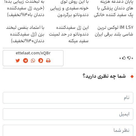
پایان دغدغه هزینه
با این روش توی
به لبخندت زیبایی بده!
های دندان پزشکی با
خونه،سفیدی و زیبایی
(خرید ژل سفیدکننده
پک سفید کننده خانگی
دندوناتو برگردون
دندان با40%تخفیف)
(40%off)
IM LS7 لوکس ترین
این ژل سفیدکننده
با اعتماد بنفس لبخند
شاسی بلند برقی ایران
دندوناتو در حد لمینت
بزن (ژل سفیدکننده
سفید میکنه
دندان40%تخفیف)
(40%تخفیف)
۰
۰
شما چه نظری دارید؟