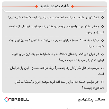
شاید ندیده باشید
آشکارترین اعتراف آمریکا به شکست در برابر ایران؛ ایده خلاقانه خریداریم!
مجتبی شکوری در راهپیمایی اربعین؛ وقتی یک ویدئو به آیینه‌ای از جامعه
تبدیل می‌شود
چگونه به «جنگ هرمز» پایان دهیم؛ به روایت سخنگوی فارسی‌زبان وزارت
خارجه آمریکا
فراخوان دریافت ایده‌های «خلاقانه و نامتعارف» در پنتاگون برای تنبیه
ایران؛ کفگیر ترامپ به ته دیگ خورد!
ترامپ در حال تکرار کارزار فاجعه‌بار آمریکا در افغانستان - این بار در ایران -
است
چرا ترامپ حمله به ایران را متوقف کرد؛ موضع ایران و آمریکا در قبال
«توافق» چیست؟
مطالب پیشنهادی