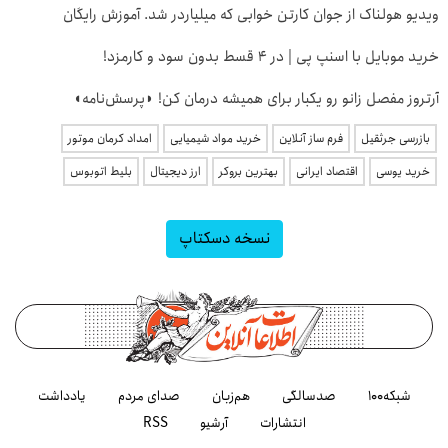
ویدیو هولناک از جوان کارتن خوابی که میلیاردر شد. آموزش رایگان
خرید موبایل با اسنپ پی | در ۴ قسط بدون سود و کارمزد!
آرتروز مفصل زانو رو یکبار برای همیشه درمان کن! ◗پرسش‌نامه◖
بازرسی جرثقیل
فرم ساز آنلاین
خرید مواد شیمیایی
امداد کرمان موتور
خرید یوسی
اقتصاد ایرانی
بهترین بروکر
ارز دیجیتال
بلیط اتوبوس
نسخه دسکتاپ
شبکه۱۰۰
صدسالگی
هم‌زبان
صدای مردم
یادداشت
انتشارات
آرشیو
RSS