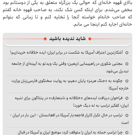
بالای قهوه خانه‌ای که حوالی یک بزرگراه متعلق به یکی از دوستانم بود
مخفی می‌شدم. برای اینکه کسی شک نکند، به صاحب قهوه خانه گفتم
که صاحب خانه‌ام خواسته آنجا را تخلیه کنم و تا زمانی که بتوانم
خانه‌ای اجاره کنم اینجا می مانم.
شاید ندیده باشید
آشکارترین اعتراف آمریکا به شکست در برابر ایران؛ ایده خلاقانه خریداریم!
مجتبی شکوری در راهپیمایی اربعین؛ وقتی یک ویدئو به آیینه‌ای از جامعه
تبدیل می‌شود
چگونه به «جنگ هرمز» پایان دهیم؛ به روایت سخنگوی فارسی‌زبان وزارت
خارجه آمریکا
فراخوان دریافت ایده‌های «خلاقانه و نامتعارف» در پنتاگون برای تنبیه
ایران؛ کفگیر ترامپ به ته دیگ خورد!
ترامپ در حال تکرار کارزار فاجعه‌بار آمریکا در افغانستان - این بار در ایران -
است
چرا ترامپ حمله به ایران را متوقف کرد؛ موضع ایران و آمریکا در قبال