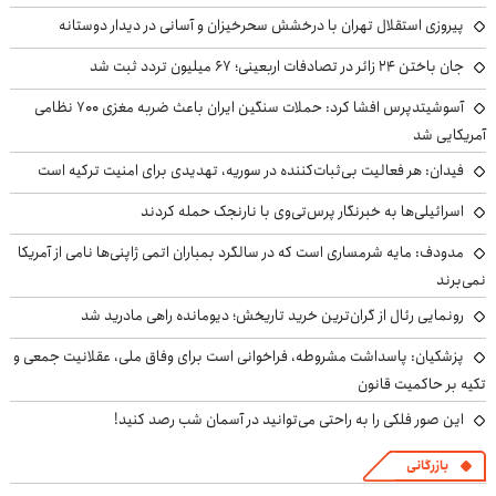
پیروزی استقلال تهران با درخشش سحرخیزان و آسانی در دیدار دوستانه
جان باختن ۲۴ زائر در تصادفات اربعینی؛ ۶۷ میلیون تردد ثبت شد
آسوشیتدپرس افشا کرد: حملات سنگین ایران باعث ضربه مغزی ۷۰۰ نظامی
آمریکایی شد
فیدان: هر فعالیت بی‌ثبات‌کننده در سوریه، تهدیدی برای امنیت ترکیه است
اسرائیلی‌ها به خبرنگار پرس‌تی‌وی با نارنجک حمله کردند
مدودف: مایه شرمساری است که در سالگرد بمباران اتمی ژاپنی‌ها نامی از آمریکا
نمی‌برند
رونمایی رئال از گران‌ترین خرید تاریخش؛ دیومانده راهی مادرید شد
پزشکیان: پاسداشت مشروطه، فراخوانی است برای وفاق ملی، عقلانیت جمعی و
تکیه بر حاکمیت قانون
این صور فلکی را به راحتی می‌توانید در آسمان شب رصد کنید!
بازرگانی