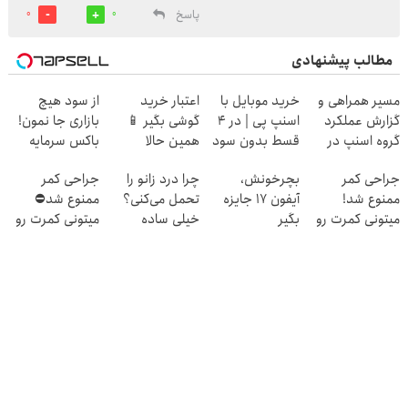
پاسخ
0
0
مطالب پیشنهادی
مسیر همراهی و
خرید موبایل با
اعتبار خرید
از سود هیچ
گزارش عملکرد
اسنپ پی | در ۴
گوشی بگیر 📱
بازاری جا نمون!
گروه اسنپ در
قسط بدون سود
همین حالا
باکس سرمایه
۱۴۰۴
و کارمزد!
درخواست اعتبار
گذاری آبان تتر
جراحی کمر
بچرخونش،
چرا درد زانو را
جراحی کمر
بده 🎯
ممنوع شد!
آیفون 17 جایزه
تحمل می‌کنی؟
ممنوع شد⛔
میتونی کمرت رو
بگیر
خیلی ساده
میتونی کمرت رو
در منزل درمان
درمنزل درمانش
در منزل درمان
کنی!
کن
کنی! 👈🏻
((پرسش‌نامه))
پرسش‌نامه