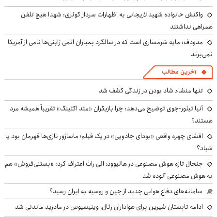
واکنش خانواده شهید لاریجانی به اظهارات سردار کوثری: شهدا هیچ تلفن
همراهی نداشتند
مدودف: مایه شرمساری است که در سالگرد بمباران اتمی ژاپنی‌ها نامی از آمریکا
نمی‌برند
آخرین مطالب
تنها منشاء شاد بودن در زندگی کشف شد
آنیا تیلور-جوی توضیح می‌دهد: چرا بازیگران «متد اکتینگ» تقریباً همیشه مرد
هستند؟
افشای چهره واقعی «بودای جادویی» در یک فیلم؛ ماساژور نازی‌ها قهرمان بود یا
شیاد؟
جنجال تازه هوش مصنوعی در هالیوود؛ الی راث اعتراف کرد: «بستنی‌فروش» هم
به هوش مصنوعی آلوده شد
سامانه‌های دفاع هوایی جدید از چین و روسیه به ایران رسید؟
ادامه تابستان شیرین برای هواداران رئال؛ وینیسیوس در مادرید ماندنی شد