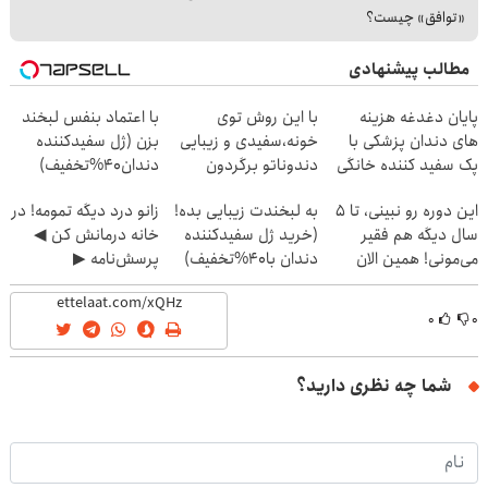
«توافق» چیست؟
مطالب پیشنهادی
پایان دغدغه هزینه
با این روش توی
با اعتماد بنفس لبخند
های دندان پزشکی با
خونه،سفیدی و زیبایی
بزن (ژل سفیدکننده
پک سفید کننده خانگی
دندوناتو برگردون
دندان40%تخفیف)
(40%off)
این دوره رو نبینی، تا 5
به لبخندت زیبایی بده!
زانو درد دیگه تمومه! در
سال دیگه هم فقیر
(خرید ژل سفیدکننده
خانه درمانش کن ◀
می‌مونی! همین الان
دندان با40%تخفیف)
پرسش‌نامه ▶
ثبت نام کن
۰
۰
شما چه نظری دارید؟