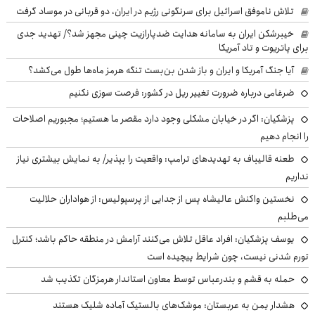
تلاش ناموفق اسرائیل برای سرنگونی رژیم در ایران، دو قربانی در موساد گرفت
خیبرشکن ایران به سامانه هدایت ضدپارازیت چینی مجهز شد؟/ تهدید جدی
برای پاتریوت و تاد آمریکا
آیا جنگ آمریکا و ایران و باز شدن بن‌بست تنگه هرمز ماه‌ها طول می‌کشد؟
ضرغامی درباره ضرورت تغییر ریل در کشور: فرصت سوزی نکنیم
پزشکیان: اگر در خیابان مشکلی وجود دارد مقصر ما هستیم؛ مجبوریم اصلاحات
را انجام دهیم
طعنه قالیباف به تهدیدهای ترامپ: واقعیت را بپذیر/ به نمایش بیشتری نیاز
نداریم
نخستین واکنش عالیشاه پس از جدایی از پرسپولیس: از هواداران حلالیت
می‌طلبم
یوسف پزشکیان: افراد عاقل تلاش می‌کنند آرامش در منطقه حاکم باشد؛ کنترل
تورم شدنی نیست، چون شرایط پیچیده است
حمله به قشم و بندرعباس توسط معاون استاندار هرمزگان تکذیب شد
هشدار یمن به عربستان: موشک‌های بالستیک آماده شلیک هستند