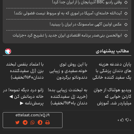
وقتی رادیو BBC آذربایجان را از ایران جدا کرد!
آیت‌الله خامنه‌ای: آمریکا در اموری که به او مربوط نیست فضولی نکند!
عکس اولین آگهی سامسونگ در ایران را ببینید!
ابوالحسن بنی‌صدر برنامه اقتصادی ایران جدید را تشریح کرد +جزئیات
مطالب پیشنهادی
پایان دغدغه هزینه
با این روش توی
با اعتماد بنفس لبخند
های دندان پزشکی با
خونه،سفیدی و زیبایی
بزن (ژل سفیدکننده
پک سفید کننده خانگی
دندوناتو برگردون
دندان40%تخفیف)
(40%off)
ویدیو هولناک از جوان
به لبخندت زیبایی بده!
زانو درد دیگه تمومه! در
کارتن خوابی که
(خرید ژل سفیدکننده
خانه درمانش کن ◀
میلیاردر شد. آموزش
دندان با40%تخفیف)
پرسش‌نامه ▶
رایگان
۰
۰