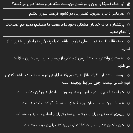
آیا جنگ آمریکا و ایران و باز شدن بن‌بست تنگه هرمز ماه‌ها طول می‌کشد؟
ضرغامی درباره ضرورت تغییر ریل در کشور: فرصت سوزی نکنیم
پزشکیان: اگر در خیابان مشکلی وجود دارد مقصر ما هستیم؛ مجبوریم اصلاحات
را انجام دهیم
طعنه قالیباف به تهدیدهای ترامپ: واقعیت را بپذیر/ به نمایش بیشتری نیاز
نداریم
نخستین واکنش عالیشاه پس از جدایی از پرسپولیس: از هواداران حلالیت
می‌طلبم
یوسف پزشکیان: افراد عاقل تلاش می‌کنند آرامش در منطقه حاکم باشد؛ کنترل
تورم شدنی نیست، چون شرایط پیچیده است
حمله به قشم و بندرعباس توسط معاون استاندار هرمزگان تکذیب شد
هشدار یمن به عربستان: موشک‌های بالستیک آماده شلیک هستند
پیروزی استقلال تهران با درخشش سحرخیزان و آسانی در دیدار دوستانه
جان باختن ۲۴ زائر در تصادفات اربعینی؛ ۶۷ میلیون تردد ثبت شد