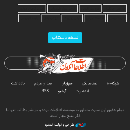
بازرسی جرثقیل
فرم ساز آنلاین
خرید مواد شیمیایی
امداد کرمان موتور
خرید یوسی
اقتصاد ایرانی
بهترین بروکر
ارز دیجیتال
بلیط اتوبوس
نسخه دسکتاپ
شبکه۱۰۰
صدسالگی
هم‌زبان
صدای مردم
یادداشت
انتشارات
آرشیو
RSS
تمام حقوق این سایت متعلق به موسسه اطلاعات بوده و بازنشر مطالب تنها با
ذکر منبع مجاز است.
طراحی و تولید: نستوه