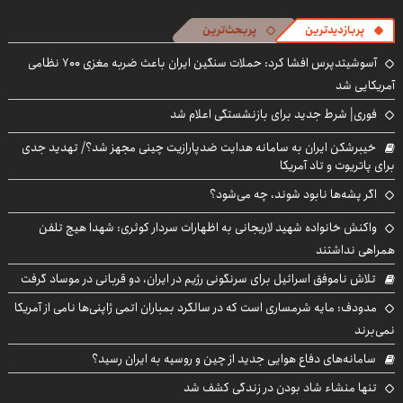
پربازدیدترین
پربحث‌ترین
آسوشیتدپرس افشا کرد: حملات سنگین ایران باعث ضربه مغزی ۷۰۰ نظامی
آمریکایی شد
فوری| شرط جدید برای بازنشستگی اعلام شد
خیبرشکن ایران به سامانه هدایت ضدپارازیت چینی مجهز شد؟/ تهدید جدی
برای پاتریوت و تاد آمریکا
اگر پشه‌ها نابود شوند، چه می‌شود؟
واکنش خانواده شهید لاریجانی به اظهارات سردار کوثری: شهدا هیچ تلفن
همراهی نداشتند
تلاش ناموفق اسرائیل برای سرنگونی رژیم در ایران، دو قربانی در موساد گرفت
مدودف: مایه شرمساری است که در سالگرد بمباران اتمی ژاپنی‌ها نامی از آمریکا
نمی‌برند
سامانه‌های دفاع هوایی جدید از چین و روسیه به ایران رسید؟
تنها منشاء شاد بودن در زندگی کشف شد