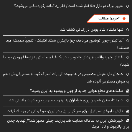
تغییر بزرگ در بازار طلا آغاز شده است/ فلز زرد آماده رکوردشکنی می‌شود؟
آخرین مطالب
تنها منشاء شاد بودن در زندگی کشف شد
آنیا تیلور-جوی توضیح می‌دهد: چرا بازیگران «متد اکتینگ» تقریباً همیشه مرد
هستند؟
افشای چهره واقعی «بودای جادویی» در یک فیلم؛ ماساژور نازی‌ها قهرمان بود یا
شیاد؟
جنجال تازه هوش مصنوعی در هالیوود؛ الی راث اعتراف کرد: «بستنی‌فروش» هم
به هوش مصنوعی آلوده شد
سامانه‌های دفاع هوایی جدید از چین و روسیه به ایران رسید؟
ادامه تابستان شیرین برای هواداران رئال؛ وینیسیوس در مادرید ماندنی شد
تلاش ناموفق اسرائیل برای سرنگونی رژیم در ایران، دو قربانی در موساد گرفت
خیبرشکن ایران به سامانه هدایت ضدپارازیت چینی مجهز شد؟/ تهدید جدی
برای پاتریوت و تاد آمریکا