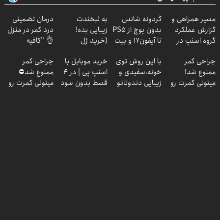
مسیر همراهی و
گردونه شانس
به لبخندت
درمان تضمینی
گزارش عملکرد
بدون پوچ از PS5
زیبایی بده!
درد کمر در منزل
گروه اسنپ در
تا آیفون17 و بیت
(خرید ژل
👌 "کافیه
۱۴۰۴
کوین 🔥
سفیدکننده
پرسش‌نامه رو پر
جراحی کمر
با این روش توی
خرید موبایل با
جراحی کمر
دندان
کنی"
ممنوع شد!
خونه،سفیدی و
اسنپ پی | در ۴
ممنوع شد⛔
با40%تخفیف)
میتونی کمرت رو
زیبایی دندوناتو
قسط بدون سود
میتونی کمرت رو
در منزل درمان
برگردون
و کارمزد!
در منزل درمان
کنی!
(40%off)
کنی! 👈🏻
((پرسش‌نامه))
پرسش‌نامه