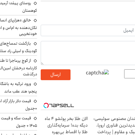
روستای پـِیمُد؛ آرمی
کوهستان
خالق «هزارپای انسان
تکان‌دهنده به ام‌اس و ا
خودتخریبی
بازگشت تمساح‌های م
گودینگ و امیلی راد ست
از کوچ‌ پرماجرا تا ط
کارنامه درخشان امین‌ال
ارسال
درگذشت
ورود ترکیه به باشگا
پنجم؛ هند عقب ماند
+جدول
دان مصنوعی سوئیسی:
الان طلا بخر پولشو 4 ماه
یدترین فناوری اروپا،
دیگه بده! سرمایه‌گذاری
۱۴۰۵ + جدول
ک و مقاوم | پرداخت
طلا با اقساط بی‌بهره