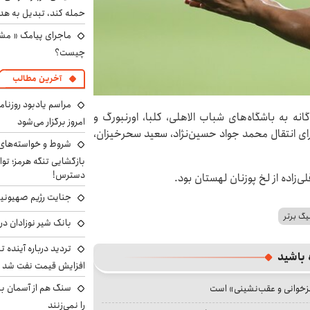
حمله کند، تبدیل به هد
ماجرای پیامک « م
چیست؟
آخرین مطالب
مراسم یادبود روزنام
ه به باشگاه‌های شباب‌ الاهلی، کلبا، اورنبورگ و
امروز برگزار می‌شود
برای انتقال محمد جواد حسین‌نژاد، سعید سحرخیزان،
شروط و خواسته‌های 
بازگشایی تنگه هرمز؛ تواف
دسترس!
‌زاده از لخ پوزنان لهستان بود.
جنایت رژیم صهیونیست
لیگ برتر
بانک شیر نوزادان در
تردید درباره آینده 
 باشید
افزایش قیمت نفت شد
سنگ هم از آسمان ببار
جزخوانی و عقب‌نشینی» است
را نمی‌زنند