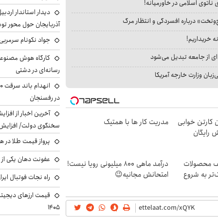
 ناتوی اسلامی در خاورمیانه!
دیدار استاندار اردبی
‌وتخت» درباره افسردگی و انتظار مرگ
آذربایجان حول محور تو
نه خریداریم!
جواد نکونام سرمربی 
ای از جامعه تبدیل می‌شود
کارگاه هوش مصنوعی و
رسانه‌ای در دشتی
بان وزارت خارجه آمریکا
در رفسنجان
آخرین اخبار از افزای
ن کارتن خوابی
مدریت کار ها با همتیک
سخنگوی دولت/ افزایش 
ش رایگان
پرواز قیمت طلا در 
عفونت دهان یکی از ع
یف محصولات
درآمد ماهی 800 میلیونی رویا نیست!
‌تر به شروع
امتحانش مجانیه😉
راه نجات فوتبال ایر
۱۴۰۵