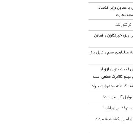
ل با معاون وزیر اقتصاد
سعه تجارت
تراکتور شد
یژه خبرنگاران و فعالان
انهدام باند سرقت ۱۸۰ میلیاردی سیم و کابل برق
ش قیمت بنزین از زبان
مبلغ کالابرگ قطعی است
هفته گذشته +جدول تغییرات
وامل آلزایمر است!
ان: توقف پول‌پاشی!
قیمت ارزهای دیجیتال امروز یکشنبه ۱۸ مرداد