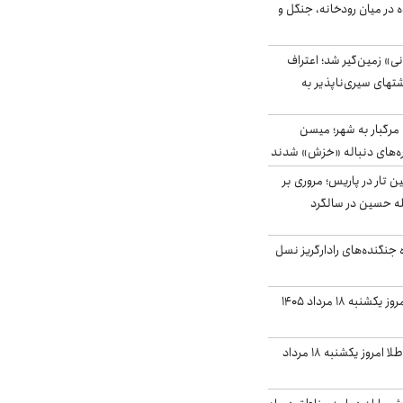
ده در میان رودخانه، جنگل و
ی» زمین‌گیر شد؛ اعتراف
شتهای سیری‌ناپذیر به
رگبار به شهر؛ میسن
اره‌های دنباله «خزش» شدند
نین تار در پاریس؛ مروری بر
له حسین در سالگرد
ه جنگنده‌های رادارگریز نسل
قیمت دلار بازار آزاد امروز یکشنبه ۱۸ مرداد ۱۴۰۵
قیمت سکه و قیمت طلا امروز یکشنبه ۱۸ مرداد