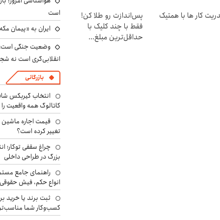
هواشناسی امروز: بار
سطی
است
ریت کار ها با همتیک
پس‌اندازت رو طلا کن!
فقط با چند کلیک با
ایران به «پیمان مکه
حداقل‌ترین مبلغ...
وضعیت جنگی است؛ ا
انقلابی‌گری است نه شج
بازرگانی
انتخاب گیربکس شاف
کاتالوگ همه واقعیت را 
تغییر کرده است؟
چراغ سقفی توکار؛ ان
بزرگ در طراحی داخلی
راهنمای جامع مستم
انواع حکم، فیش حقوقی 
ثبت برند یا خرید برن
کسب‌وکار شما مناسب‌ت