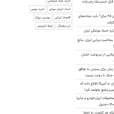
خرید مواد شیمیایی
 قتل حمیدرضا رجب‌زاده
امداد کرمان موتور
خرید یوسی
۱۸ میلیون مجرد بالای ۴۵ سال؟ باید نشانه‌های
اقتصاد ایرانی
بهترین بروکر
گرفت
ارز دیجیتال
بلیط اتوبوس
باره حمله موشکی ایران
 محاصره دریایی ایران: مانع
یکایی؛ از سرنوشت خلبان
 زمان برای رسیدن به توافق
یف جنگ با دولت نیست
به آمریکا اطلاع داده که
رمز وضع نخواهد کرد!
صولات ایران‌خودرو و سایپا
مکه: هر کشوری به اعضا