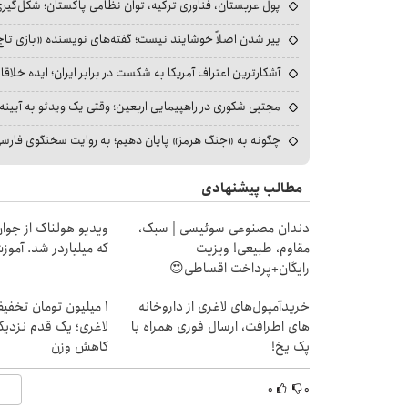
پول عربستان، فناوری ترکیه، توان نظامی پاکستان؛ شکل‌گیری
پیر شدن اصلاً خوشایند نیست؛ گفته‌های نویسنده «بازی تاج
آشکارترین اعتراف آمریکا به شکست در برابر ایران؛ ایده خلاقا
مجتبی شکوری در راهپیمایی اربعین؛ وقتی یک ویدئو به آیینه‌
چگونه به «جنگ هرمز» پایان دهیم؛ به روایت سخنگوی فارسی‌ز
مطالب پیشنهادی
دندان مصنوعی سوئیسی | سبک،
ویدیو هولناک از جوا
مقاوم، طبیعی! ویزیت
که میلیاردر شد. آموز
رایگان+پرداخت اقساطی😍
خریدآمپول‌های لاغری از داروخانه
۱ میلیون تومان تخف
های اطرافت، ارسال فوری همراه با
لاغری؛ یک قدم نزدیک
پک یخ!
کاهش وزن
۰
۰