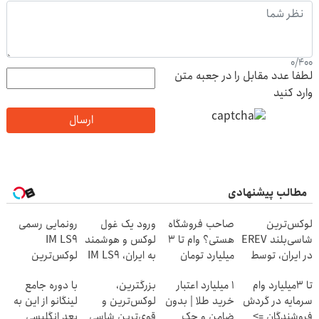
0
/
400
لطفا عدد مقابل را در جعبه متن
وارد کنید
ارسال
مطالب پیشنهادی
لوکس‌ترین
صاحب فروشگاه
ورود یک غول
رونمایی رسمی
شاسی‌بلند EREV
هستی؟ وام تا ۳
لوکس و هوشمند
IM LS9
در ایران، توسط
میلیارد تومان
به ایران، IM LS9
لوکس‌ترین
نیکا موتور
بگیر
رسماً رونمایی
EREV در ایران
تا 3میلیارد وام
۱ میلیارد اعتبار
بزرگترین،
با دوره جامع
رونمایی شد!
شد
سرمایه در گردش
خرید طلا | بدون
لوکس‌ترین و
لینگانو از این به
فروشندگان =>
ضامن و چک
قوی‌ترین شاسی
بعد انگلیسی