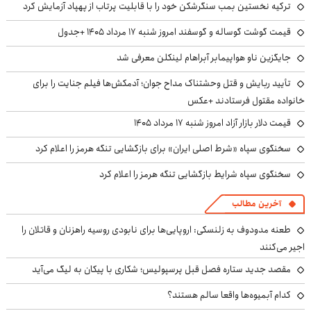
ترکیه نخستین بمب سنگرشکن خود را با قابلیت پرتاب از پهپاد آزمایش کرد
قیمت گوشت گوساله و گوسفند امروز شنبه ۱۷ مرداد ۱۴۰۵ +جدول
جایگزین ناو هواپیمابر آبراهام لینکلن معرفی شد
تأیید ربایش و قتل وحشتناک مداح جوان؛ آدمکش‌ها فیلم جنایت را برای
خانواده مقتول فرستادند +عکس
قیمت دلار بازار آزاد امروز شنبه ۱۷ مرداد ۱۴۰۵
سخنگوی سپاه «شرط اصلی ایران» برای بازگشایی تنگه هرمز را اعلام کرد
سخنگوی سپاه شرایط بازگشایی تنگه هرمز را اعلام کرد
آخرین مطالب
طعنه مدودوف به زلنسکی: اروپایی‌ها برای نابودی روسیه راهزنان و قاتلان را
اجیر می‌کنند
مقصد جدید ستاره فصل قبل پرسپولیس؛ شکاری با پیکان به لیگ می‌آید
کدام آبمیوه‌ها واقعا سالم هستند؟