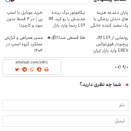
پایان دغدغه هزینه
نیکاموتور برگ برنده
خرید موبایل با اسنپ
های دندان پزشکی با
جدیدش را رو کرد، IM
پی | در ۴ قسط بدون
پک سفید کننده خانگی
LS9 رسماً وارد بازار
سود و کارمزد!
ایران شد
رونمایی از IM LS9،
طلا قسطی شد!!!!💰🔥
مسیر همراهی و گزارش
پرچم‌دار فوق‌لوکس
عملکرد گروه اسنپ در
EREV وارد بازار ایران
۱۴۰۴
شد
۰
۰
شما چه نظری دارید؟