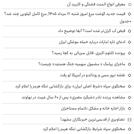
معرفی انواع المنت فشنگی و کاربرد آن
قیمت جدید گوشت مرغ امروز شنبه ۱۷ مرداد ۱۴۰۵/ مرغ کامل کیلویی چند شد؟
+جدول
قبض آب گران‌تر شده است؟ آبفا توضیح داد
ادعای تازه امارات درباره حمله موشکی ایران
پرونده کلثوم اکبری، قاتل سریالی به کجا رسید؟
ماجرای پیامک « مشمول سهمیه جنگ هستید» چیست؟
نقشه ترور مسی و رونالدو در آمریکا لو رفت
سخنگوی سپاه «شرط اصلی ایران» برای بازگشایی تنگه هرمز را اعلام کرد
مشاهده پرنده نادر «شبگرد مصری» پس از ۶۰ سال غیبت در نهاوند
بازار اجاره خانه و مشکل ناتمام مستاجران
تصاویری از قدیمی‌ترین خبرنگاران مشهد!
سخنگوی سپاه شرایط بازگشایی تنگه هرمز را اعلام کرد