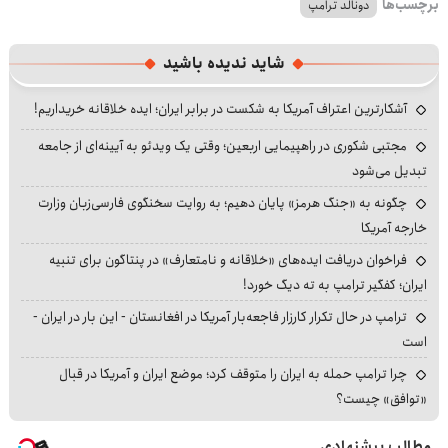
برچسب‌ها
دونالد ترامپ
شاید ندیده باشید
آشکارترین اعتراف آمریکا به شکست در برابر ایران؛ ایده خلاقانه خریداریم!
مجتبی شکوری در راهپیمایی اربعین؛ وقتی یک ویدئو به آیینه‌ای از جامعه
تبدیل می‌شود
چگونه به «جنگ هرمز» پایان دهیم؛ به روایت سخنگوی فارسی‌زبان وزارت
خارجه آمریکا
فراخوان دریافت ایده‌های «خلاقانه و نامتعارف» در پنتاگون برای تنبیه
ایران؛ کفگیر ترامپ به ته دیگ خورد!
ترامپ در حال تکرار کارزار فاجعه‌بار آمریکا در افغانستان - این بار در ایران -
است
چرا ترامپ حمله به ایران را متوقف کرد؛ موضع ایران و آمریکا در قبال
«توافق» چیست؟
مطالب پیشنهادی