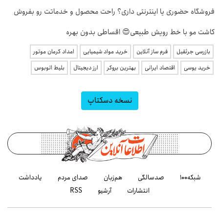
فروشگاه حضوری یا اینترنتی داری؟ راحت محصول و خدماتت رو بفروش
کاشت مو با خط رویش طبیعی😍 اقساطی بدون بهره
بازرسی جرثقیل
فرم ساز آنلاین
خرید مواد شیمیایی
امداد کرمان موتور
خرید یوسی
اقتصاد ایرانی
بهترین بروکر
ارز دیجیتال
بلیط اتوبوس
نسخه دسکتاپ
شبکه۱۰۰
صدسالگی
هم‌زبان
صدای مردم
یادداشت
انتشارات
آرشیو
RSS