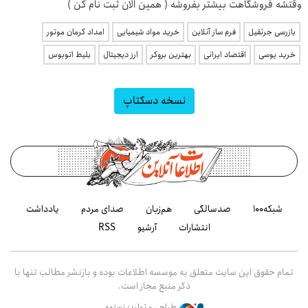
وقتشه فروشگاهت بیشتر بفروشه ( همین الان ثبت نام کن )
بازرسی جرثقیل
فرم ساز آنلاین
خرید مواد شیمیایی
امداد کرمان موتور
خرید یوسی
اقتصاد ایرانی
بهترین بروکر
ارز دیجیتال
بلیط اتوبوس
نسخه دسکتاپ
شبکه۱۰۰
صدسالگی
هم‌زبان
صدای مردم
یادداشت
انتشارات
آرشیو
RSS
تمام حقوق این سایت متعلق به موسسه اطلاعات بوده و بازنشر مطالب تنها با
ذکر منبع مجاز است.
طراحی و تولید: نستوه