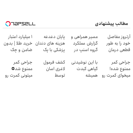
مطالب پیشنهادی
آرتروز مفاصل
مسیر همراهی و
پایان دغدغه
۱ میلیارد اعتبار
خود را به طور
گزارش عملکرد
هزینه های دندان
خرید طلا | بدون
قطعی درمان
گروه اسنپ در
پزشکی با پک
ضامن و چک
کنید!
۱۴۰۴
سفید کننده
جراحی کمر
با این نوشیدنی
کشف فرمول
جراحی کمر
◗پرسش‌نامه◖
خانگی
ممنوع شده!
گیاهی کبدت
لاغری اسان
ممنوع شد⛔
میخوای کمرت رو
همیشه
توسط
میتونی کمرت رو
در منزل درمان
پرقدرته55%تخفیف
متخصصان ایرانی
در منزل درمان
کنی؟
کنی! 👈🏻
((پرسش‌نامه))
پرسش‌نامه