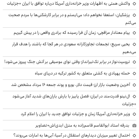
واکنش همتی به اظهارات وزیر خزانه‌داری آمریکا درباره توافق با ایران +جزئیات
پزشکیان: استعفا نخواهم داد؛ می‌ایستم و در برابر کارشکنی‌ها با مردم صحبت
می‌کنم
پیام معنادار عراقچی: زمان آن فرا رسیده که برادری واقعی را در پیش گیریم
یحیی سریع: تجمعات تجاوزکارانه سعودی در هر کجا که باشند را هدف قرار
می‌دهیم
ترومپت‌نواز در برابر تک‌تیرانداز؛ وقتی نوای موسیقی بر آتش جنگ پیروز می‌شود!
حمله پهپادی به کشتی متعلق به کشور ترکیه در دریای سیاه
آخرین وضعیت بازار ارز؛ قیمت دلار، یورو و پوند جمعه ۱۶ مرداد مشخص شد
ال‌نینو قدرت‌مند در ایران؛ فصل پاییز با بارش باران‌های شدید آغاز می‌شود
+جزئیات
وزیر خزانه‌داری آمریکا زمان و جزئیات توافق جدید با ایران را اعلام کرد
بدرقه استاد ابوالقاسم قاسم‌زاده به منزل ابدی‌اش+تصاویر
احتمال تغییر میزبان دیدارهای استقلال در آسیا؛ آبی‌ها به امارات می‌روند؟