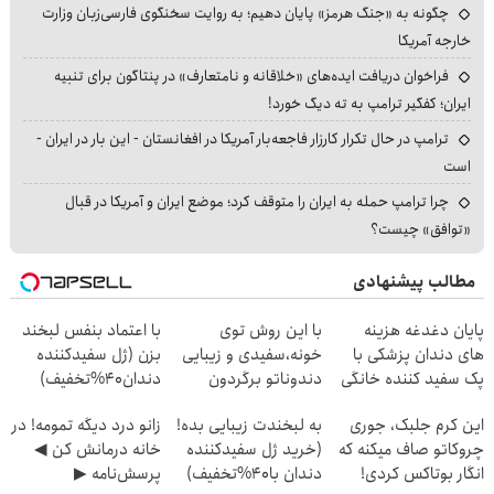
چگونه به «جنگ هرمز» پایان دهیم؛ به روایت سخنگوی فارسی‌زبان وزارت
خارجه آمریکا
فراخوان دریافت ایده‌های «خلاقانه و نامتعارف» در پنتاگون برای تنبیه
ایران؛ کفگیر ترامپ به ته دیگ خورد!
ترامپ در حال تکرار کارزار فاجعه‌بار آمریکا در افغانستان - این بار در ایران -
است
چرا ترامپ حمله به ایران را متوقف کرد؛ موضع ایران و آمریکا در قبال
«توافق» چیست؟
مطالب پیشنهادی
پایان دغدغه هزینه
با این روش توی
با اعتماد بنفس لبخند
های دندان پزشکی با
خونه،سفیدی و زیبایی
بزن (ژل سفیدکننده
پک سفید کننده خانگی
دندوناتو برگردون
دندان40%تخفیف)
(40%off)
این کرم جلبک، جوری
به لبخندت زیبایی بده!
زانو درد دیگه تمومه! در
چروکاتو صاف میکنه که
(خرید ژل سفیدکننده
خانه درمانش کن ◀
انگار بوتاکس کردی!
دندان با40%تخفیف)
پرسش‌نامه ▶